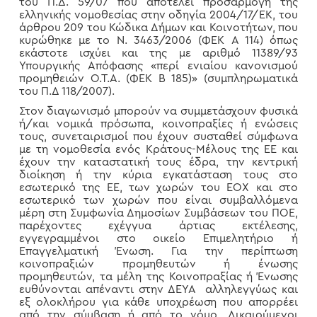
του Π.Δ. 59/07 που αποτελεί προσαρμογή της
ελληνικής νομοθεσίας στην οδηγία 2004/17/ΕΚ, του
άρθρου 209 του Κώδικα Δήμων και Κοινοτήτων, που
κυρώθηκε με το Ν. 3463/2006 (ΦΕΚ Α 114) όπως
εκάστοτε ισχύει και της με αριθμό 11389/93
Υπουργικής Απόφασης «περί ενιαίου κανονισμού
προμηθειών Ο.Τ.Α. (ΦΕΚ Β 185)» (συμπληρωματικά
του Π.Δ 118/2007).
Στον διαγωνισμό μπορούν να συμμετάσχουν φυσικά
ή/και νομικά πρόσωπα, κοινοπραξίες ή ενώσεις
τους, συνεταιρισμοί που έχουν συσταθεί σύμφωνα
με τη νομοθεσία ενός Κράτους-Μέλους της ΕΕ και
έχουν την καταστατική τους έδρα, την κεντρική
διοίκηση ή την κύρια εγκατάσταση τους στο
εσωτερικό της ΕΕ, των χωρών του ΕΟΧ και στο
εσωτερικό των χωρών που είναι συμβαλλόμενα
μέρη στη Συμφωνία Δημοσίων Συμβάσεων του ΠΟΕ,
παρέχοντες εχέγγυα άρτιας εκτέλεσης,
εγγεγραμμένοι στο οικείο Επιμελητήριο ή
Επαγγελματική Ένωση. Για την περίπτωση
κοινοπραξιών προμηθευτών ή ένωσης
προμηθευτών, τα μέλη της Κοινοπραξίας ή Ένωσης
ευθύνονται απέναντι στην ΔΕΥΑ αλληλεγγύως και
εξ ολοκλήρου για κάθε υποχρέωση που απορρέει
από την σύμβαση ή από το νόμο. Δικαιούμενοι