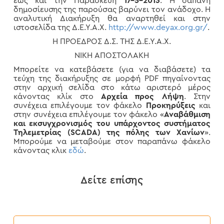
έως και την Παρασκευή
17-5-2013
. Η δαπάνη
δημοσίευσης της παρούσας βαρύνει τον ανάδοχο. Η
αναλυτική Διακήρυξη θα αναρτηθεί και στην
ιστοσελίδα της Δ.Ε.Υ.Α.Χ.
http://www.deyax.org.gr/
.
Η ΠΡΟΕΔΡΟΣ Δ.Σ. ΤΗΣ Δ.Ε.Υ.Α.Χ.
ΝΙΚΗ ΑΠΟΣΤΟΛΑΚΗ
Μπορείτε να κατεβάσετε (για να διαβάσετε) τα
τεύχη της διακήρυξης σε μορφή PDF πηγαίνοντας
στην αρχική σελίδα στο κάτω αριστερό μέρος
κάνοντας κλίκ στο
Αρχεία προς Λήψη
. Στην
συνέχεια επιλέγουμε τον φάκελο
Προκηρύξεις
και
στην συνέχεια επιλέγουμε τον φάκελο «
Αναβάθμιση
και εκσυγχρονισμός του υπάρχοντος συστήματος
Τηλεμετρίας (SCADA) της πόλης των Χανίων
».
Μπορούμε να μεταβούμε στον παραπάνω φάκελο
κάνοντας κλικ
εδώ
.
Δείτε επίσης
Προκήρυξη