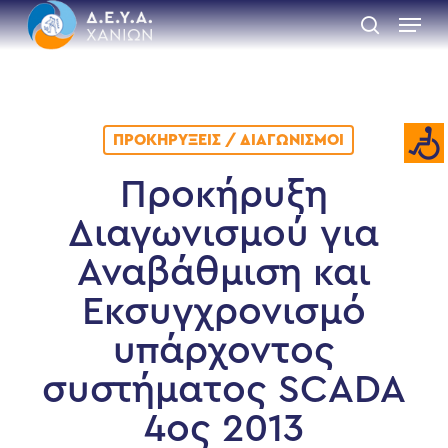
Skip
Menu
to
search
main
Close
content
Menu
ΠΡΟΚΗΡΎΞΕΙΣ / ΔΙΑΓΩΝΙΣΜΟΊ
Προκήρυξη
Διαγωνισμού για
Αναβάθμιση και
Εκσυγχρονισμό
υπάρχοντος
συστήματος SCADA
4ος 2013