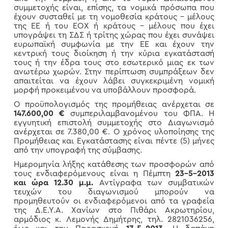
συμμετοχής είναι, επίσης, τα νομικά πρόσωπα που
έχουν συσταθεί με τη νομοθεσία κράτους – μέλους
της ΕΕ ή του ΕΟΧ ή κράτους – μέλους που έχει
υπογράψει τη ΣΔΣ ή τρίτης χώρας που έχει συνάψει
ευρωπαϊκή συμφωνία με την ΕΕ και έχουν την
κεντρική τους διοίκηση ή την κύρια εγκατάστασή
τους ή την έδρα τους στο εσωτερικό μιας εκ των
ανωτέρω χωρών. Στην περίπτωση συμπράξεων δεν
απαιτείται να έχουν λάβει συγκεκριμένη νομική
μορφή προκειμένου να υποβάλλουν προσφορά.
Ο προϋπολογισμός της προμήθειας ανέρχεται σε
147.600,00 €
συμπεριλαμβανομένου του ΦΠΑ. Η
εγγυητική επιστολή συμμετοχής στο Διαγωνισμό
ανέρχεται σε 7.380,00 €. Ο χρόνος υλοποίησης της
Προμήθειας και Εγκατάστασης είναι πέντε (5) μήνες
από την υπογραφή της σύμβασης.
Ημερομηνία λήξης κατάθεσης των προσφορών από
τους ενδιαφερόμενους είναι η Πέμπτη
23-5-2013
και ώρα 12.30 μ.μ.
Αντίγραφα των συμβατικών
τευχών του διαγωνισμού μπορούν να
προμηθευτούν οι ενδιαφερόμενοι από τα γραφεία
της Δ.Ε.Υ.Α. Χανίων στο Πιθάρι Ακρωτηρίου,
αρμόδιος κ. Λεμονής Δημήτρης, τηλ. 2821036256,