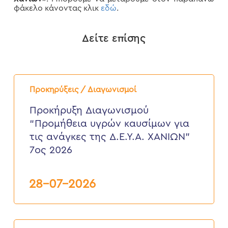
φάκελο κάνοντας κλικ
εδώ
.
Δείτε επίσης
Προκήρυξη
Διαγωνισμού
Προκηρύξεις / Διαγωνισμοί
“Προμήθεια
υγρών
Προκήρυξη Διαγωνισμού
καυσίμων
“Προμήθεια υγρών καυσίμων για
για
τις
τις ανάγκες της Δ.Ε.Υ.Α. ΧΑΝΙΩΝ”
ανάγκες
7ος 2026
της
Δ.Ε.Υ.Α.
ΧΑΝΙΩΝ”
7ος
28-07-2026
2026
ΠΡΟΚΗΡΥΞΗ