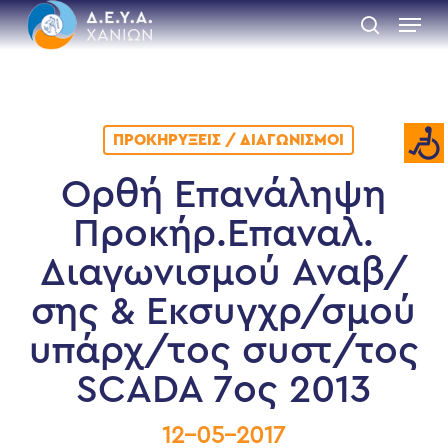
Skip
Menu
to
search
main
Close
content
Menu
ΠΡΟΚΗΡΎΞΕΙΣ / ΔΙΑΓΩΝΙΣΜΟΊ
Ορθή Επανάληψη
Προκήρ.Επαναλ.
Διαγωνισμού Αναβ/
σης & Εκσυγχρ/σμού
υπάρχ/τος συστ/τος
SCADA 7ος 2013
12-05-2017