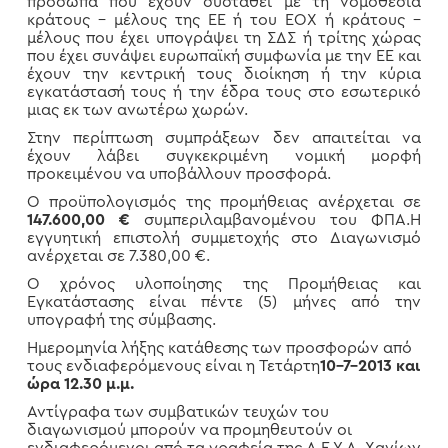
πρόσωπα που έχουν συσταθεί με τη νομοθεσία
κράτους – μέλους της ΕΕ ή του ΕΟΧ ή κράτους –
μέλους που έχει υπογράψει τη ΣΔΣ ή τρίτης χώρας
που έχει συνάψει ευρωπαϊκή συμφωνία με την ΕΕ και
έχουν την κεντρική τους διοίκηση ή την κύρια
εγκατάστασή τους ή την έδρα τους στο εσωτερικό
μιας εκ των ανωτέρω χωρών.
Στην περίπτωση συμπράξεων δεν απαιτείται να
έχουν λάβει συγκεκριμένη νομική μορφή
προκειμένου να υποβάλλουν προσφορά.
Ο προϋπολογισμός της προμήθειας ανέρχεται σε
147.600,00 €
συμπεριλαμβανομένου του ΦΠΑ.Η
εγγυητική επιστολή συμμετοχής στο Διαγωνισμό
ανέρχεται σε 7.380,00 €.
Ο χρόνος υλοποίησης της Προμήθειας και
Εγκατάστασης είναι πέντε (5) μήνες από την
υπογραφή της σύμβασης.
Ημερομηνία λήξης κατάθεσης των προσφορών από
τους ενδιαφερόμενους είναι η Τετάρτη
10-7-2013 και
ώρα 12.30 μ.μ.
Αντίγραφα των συμβατικών τευχών του
διαγωνισμού μπορούν να προμηθευτούν οι