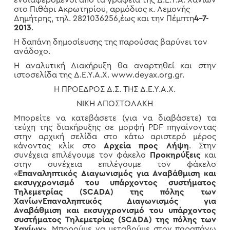
ενδιαφερόμενοι από τα γραφεία της Δ.Ε.Υ.Α. Χανίων
στο Πιθάρι Ακρωτηρίου, αρμόδιος κ. Λεμονής
Δημήτρης, τηλ. 2821036256,έως και την Πέμπτη
4-7-
2013
.
Η δαπάνη δημοσίευσης της παρούσας βαρύνει τον
ανάδοχο.
Η αναλυτική Διακήρυξη θα αναρτηθεί και στην
ιστοσελίδα της Δ.Ε.Υ.Α.Χ. www.deyax.org.gr.
Η ΠΡΟΕΔΡΟΣ Δ.Σ. ΤΗΣ Δ.Ε.Υ.Α.Χ.
ΝΙΚΗ ΑΠΟΣΤΟΛΑΚΗ
Μπορείτε να κατεβάσετε (για να διαβάσετε) τα
τεύχη της διακήρυξης σε μορφή PDF πηγαίνοντας
στην αρχική σελίδα στο κάτω αριστερό μέρος
κάνοντας κλίκ στο
Αρχεία προς Λήψη
. Στην
συνέχεια επιλέγουμε τον φάκελο
Προκηρύξεις
και
στην συνέχεια επιλέγουμε τον φάκελο
«
Επαναληπτικός Διαγωνισμός για Αναβάθμιση και
εκσυγχρονισμό του υπάρχοντος συστήματος
Τηλεμετρίας (SCADA) της πόλης των
Χανίων
Επαναληπτικός Διαγωνισμός για
Αναβάθμιση και εκσυγχρονισμό του υπάρχοντος
συστήματος Τηλεμετρίας (SCADA) της πόλης των
Χανίων
». Μπορούμε να μεταβούμε στον παραπάνω