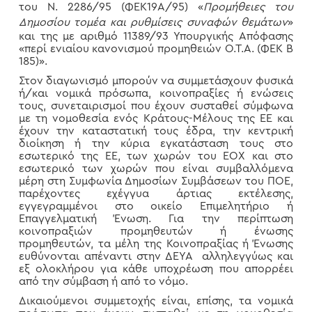
του Ν. 2286/95 (ΦΕΚ19Α/95) «
Προμήθειες του
Δημοσίου τομέα και ρυθμίσεις συναφών θεμάτων
»
και της με αριθμό 11389/93 Υπουργικής Απόφασης
«περί ενιαίου κανονισμού προμηθειών Ο.Τ.Α. (ΦΕΚ Β
185)».
Στον διαγωνισμό μπορούν να συμμετάσχουν φυσικά
ή/και νομικά πρόσωπα, κοινοπραξίες ή ενώσεις
τους, συνεταιρισμοί που έχουν συσταθεί σύμφωνα
με τη νομοθεσία ενός Κράτους-Μέλους της ΕΕ και
έχουν την καταστατική τους έδρα, την κεντρική
διοίκηση ή την κύρια εγκατάσταση τους στο
εσωτερικό της ΕΕ, των χωρών του ΕΟΧ και στο
εσωτερικό των χωρών που είναι συμβαλλόμενα
μέρη στη Συμφωνία Δημοσίων Συμβάσεων του ΠΟΕ,
παρέχοντες εχέγγυα άρτιας εκτέλεσης,
εγγεγραμμένοι στο οικείο Επιμελητήριο ή
Επαγγελματική Ένωση. Για την περίπτωση
κοινοπραξιών προμηθευτών ή ένωσης
προμηθευτών, τα μέλη της Κοινοπραξίας ή Ένωσης
ευθύνονται απέναντι στην ΔΕΥΑ αλληλεγγύως και
εξ ολοκλήρου για κάθε υποχρέωση που απορρέει
από την σύμβαση ή από το νόμο.
Δικαιούμενοι συμμετοχής είναι, επίσης, τα νομικά