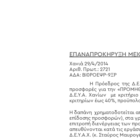
Hit enter to search or ESC to close
ΕΠΑΝΑΠΡΟΚΗΡΥΞΗ ΜΕΙ
Χανιά 29/4/2014
Αριθ. Πρωτ.: 2721
ΑΔΑ: ΒΙ0ΡΟΕΨΡ-9ΞΡ
Η Πρόεδρος της Δ.Ε.Υ.Α. 
προσφορές για την «ΠΡΟΜΗΘΕΙ
Δ.Ε.Υ.Α. Χανίων με κριτήρι
κριτηρίων έως 40%, προϋπολο
Η δαπάνη χρηματοδοτείται από
επίδοσης προσφορών), στα γρα
επιτροπή διενέργειας των προ
απευθύνονται κατά τις εργάσι
Δ.Ε.Υ.Α.Χ. (κ. Σταύρος Μαυρογ