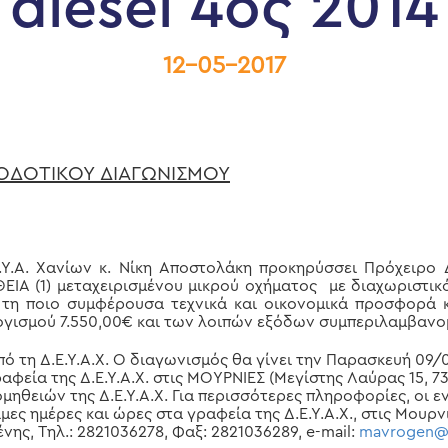
diesel 4ος 2014
12-05-2017
ΟΔΟΤΙΚΟΥ ΔΙΑΓΩΝΙΣΜΟΥ
Χανίων κ. Νίκη Αποστολάκη προκηρύσσει Πρόχειρο Δ
Α (1) μεταχειρισμένου μικρού οχήματος με διαχωριστικό (
ο τη ποιο συμφέρουσα τεχνικά και οικονομικά προσφορά 
γισμού 7.550,00€ και των λοιπών εξόδων συμπεριλαμβανο
 τη Δ.Ε.Υ.Α.Χ. Ο διαγωνισμός θα γίνει την Παρασκευή 09/0
φεία της Δ.Ε.Υ.Α.Χ. στις ΜΟΥΡΝΙΕΣ (Μεγίστης Λαύρας 15, 7
μηθειών της Δ.Ε.Υ.Α.Χ. Για περισσότερες πληροφορίες, οι
μες ημέρες και ώρες στα γραφεία της Δ.Ε.Υ.Α.Χ., στις Μουρ
ένης, Τηλ.: 2821036278, Φαξ: 2821036289, e-mail:
mavrogen@d