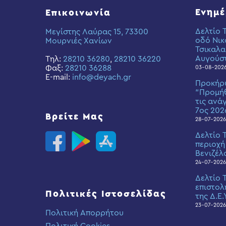
Ενημ
Επικοινωνία
Δελτίο 
Μεγίστης Λαύρας 15, 73300
οδό Νικ
Μουρνιές Χανίων
Τσικαλα
Αυγούσ
Τηλ:
28210 36280
,
28210 36220
Φαξ:
28210 36288
03-08-202
E-mail:
info@deyach.gr
Προκήρ
“Προμήθ
τις ανά
7ος 202
Βρείτε Μας
28-07-2026
Δελτίο 
περιοχή
Βενιζέλ
24-07-2026
Δελτίο 
επιστολ
Πολιτικές Ιστοσελίδας
της Δ.Ε.
23-07-2026
Πολιτική Απορρήτου