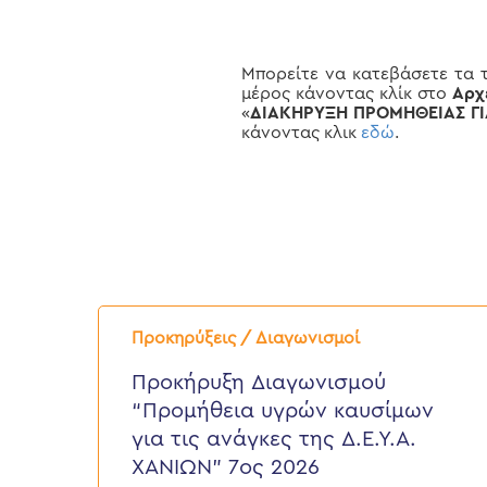
Μπορείτε να κατεβάσετε τα 
μέρος κάνοντας κλίκ στο
Αρχ
«
ΔΙΑΚΗΡΥΞΗ ΠΡΟΜΗΘΕΙΑΣ ΓΙΑ
κάνοντας κλικ
εδώ
.
Προκήρυξη
Διαγωνισμού
Προκηρύξεις / Διαγωνισμοί
“Προμήθεια
υγρών
Προκήρυξη Διαγωνισμού
καυσίμων
“Προμήθεια υγρών καυσίμων
για
τις
για τις ανάγκες της Δ.Ε.Υ.Α.
ανάγκες
ΧΑΝΙΩΝ” 7ος 2026
της