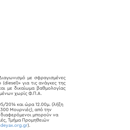
ιαγωνισμό με σφραγισμένες
diesel)» για τις ανάγκες της
και με δικαίωμα βαθμολογίας
μένων χωρίς Φ.Π.Α.
5/2014 και ώρα 12.00μ. (λήξη
3300 Μουρνιές), από την
 ενδιαφερόμενοι μπορούν να
νιές, Τμήμα Προμηθειών
eyax.org.gr
).