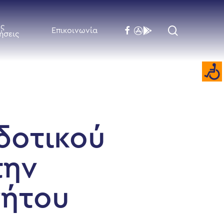
ές
search
facebook
flickr
behance
Επικοινωνία
ήσεις
δοτικού
την
νήτου