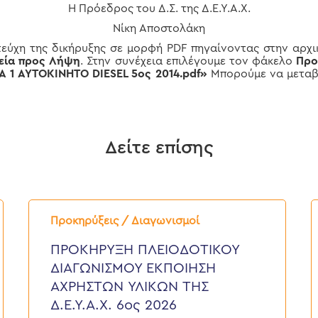
Η Πρόεδρος του Δ.Σ. της Δ.Ε.Υ.Α.Χ.
Νίκη Αποστολάκη
τεύχη της δικήρυξης σε μορφή PDF πηγαίνοντας στην αρχι
εία προς Λήψη
. Στην συνέχεια επιλέγουμε τον φάκελο
Προ
 1 ΑΥΤΟΚΙΝΗΤΟ DIESEL 5ος 2014
.pdf»
Μπορούμε να μετα
Δείτε επίσης
ΠΡΟΚΗΡΥΞΗ
Π
ΠΛΕΙΟΔΟΤΙΚΟΥ
Δ
Προκηρύξεις / Διαγωνισμοί
ΔΙΑΓΩΝΙΣΜΟΥ
“
ΕΚΠΟΙΗΣΗ
Ε
ΠΡΟΚΗΡΥΞΗ ΠΛΕΙΟΔΟΤΙΚΟΥ
ΑΧΡΗΣΤΩΝ
Κ
ΔΙΑΓΩΝΙΣΜΟΥ ΕΚΠΟΙΗΣΗ
ΥΛΙΚΩΝ
Γ
ΤΗΣ
Τ
ΑΧΡΗΣΤΩΝ ΥΛΙΚΩΝ ΤΗΣ
Δ.Ε.Υ.Α.Χ.
Ο
Δ.Ε.Υ.Α.Χ. 6ος 2026
6ος
Τ