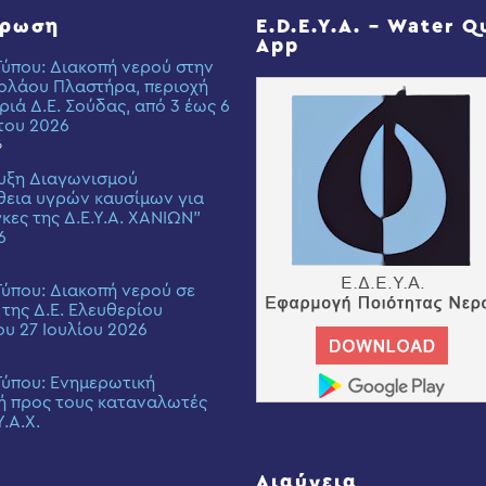
έρωση
E.D.E.Y.A. – Water Q
App
Τύπου: Διακοπή νερού στην
ολάου Πλαστήρα, περιοχή
ριά Δ.Ε. Σούδας, από 3 έως 6
του 2026
6
υξη Διαγωνισμού
εια υγρών καυσίμων για
γκες της Δ.Ε.Υ.Α. ΧΑΝΙΩΝ”
6
Τύπου: Διακοπή νερού σε
 της Δ.Ε. Ελευθερίου
ου 27 Ιουλίου 2026
Τύπου: Eνημερωτική
ή προς τους καταναλωτές
Υ.Α.Χ.
Διαύγεια