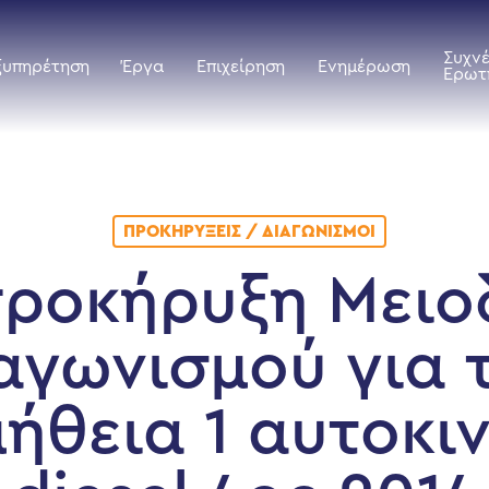
Συχν
ξυπηρέτηση
Έργα
Επιχείρηση
Ενημέρωση
Ερωτ
ΠΡΟΚΗΡΎΞΕΙΣ / ΔΙΑΓΩΝΙΣΜΟΊ
ροκήρυξη Μειο
αγωνισμού για 
ήθεια 1 αυτοκι