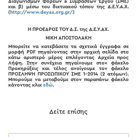
Διαγωνισμών Φορέων à Συμβάσεων Έργου (ΣΜΕ)
και β) μέσω του δικτυακού τόπου της Δ.Ε.Υ.Α.Χ.
(
http://www.deyax.org.gr/
)
Η ΠΡΟΕΔΡΟΣ ΤΟΥ Δ.Σ. της Δ.Ε.Υ.ΑΧ.
ΝΙΚΗ ΑΠΟΣΤΟΛΑΚΗ
Μπορείτε να κατεβάσετε τα σχετικά έγγραφα σε
μορφή PDF πηγαίνοντας στην αρχική σελίδα στο
κάτω αριστερό μέρος επιλέγοντας
Αρχεία προς
Λήψη
. Στην συνέχεια πηγαίνουμε στον φάκελο
Προκηρύξεις
και τέλος ανοίγουμε τον φάκελο
ΠΡΟΣΛΗΨΗ ΠΡΟΣΩΠΙΚΟΥ ΣΜΕ 1-2014 (2 ατόμων)
.
Μπορούμε να μεταβούμε στον παραπάνω φάκελο
κάνοντας κλικ
εδώ
.
Δείτε επίσης
Δελτίο