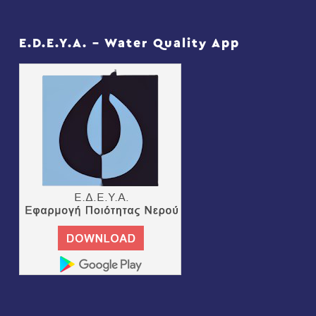
E.D.E.Y.A. – Water Quality App