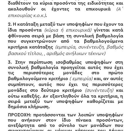
διαθέτουν τα κύρια προσόντα της ειδικότητας και
ακολουθούν οι έχοντες τα επικουρικά
(Α΄
επικουρίας κ.ο.κ.)
.
2. Η κατάταξη μεταξύ των υποψηφίων που έχουν τα
ίδια προσόντα
(κύρια ή επικουρικά)
γίνεται κατά
φθίνουσα σειρά με βάση τη συνολική βαθμολογία
που συγκεντρώνουν από τα βαθμολογούμενα
κριτήρια κατάταξης
(εμπειρία, συνέντευξη, βαθμός
βασικού τίτλου, , αριθμός ανήλικων τέκνων)
3. Στην περίπτωση ισοβαθμίας υποψηφίων στη
συνολική βαθμολογία προηγείται αυτός που έχει
τις περισσότερες μονάδες στο πρώτο
βαθμολογούμενο κριτήριο
( εμπειρία)
και, αν αυτές
συμπίπτουν, αυτός που έχει τις περισσότερες
μονάδες στο δεύτερο κριτήριο
(συνέντευξη)
και
ούτω καθεξής. Αν εξαντληθούν όλα τα κριτήρια, η
σειρά μεταξύ των υποψηφίων καθορίζεται με
δημόσια κλήρωση.
ΠΡΟΣΟΧΗ: προτάσσονται των λοιπών υποψηφίων
που ανήκουν στον ίδιο πίνακα προσόντων,
ανεξάρτητα από το σύνολο των μονάδων που
συγκεντρώνουν, οι μόνιμοι κάτοικοι του Δήμου