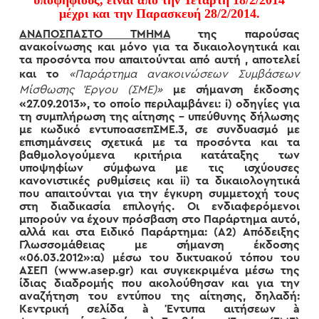
υποψήφιους, είναι από την Τετάρτη 18/2/2014
μέχρι και την Παρασκευή 28/2/2014.
ΑΝΑΠΟΣΠΑΣΤΟ ΤΜΗΜΑ
της παρούσας
ανακοίνωσης και μόνο για τα δικαιολογητικά και
τα προσόντα που απαιτούνται από αυτή , αποτελεί
και το
«Παράρτημα ανακοινώσεων Συμβάσεων
Μίσθωσης Έργου (ΣΜΕ)»
με σήμανση έκδοσης
«27.09.2013», το οποίο περιλαμβάνει: i) οδηγίες για
τη συμπλήρωση της αίτησης – υπεύθυνης δήλωσης
με κωδικό εντυποασεπΣΜΕ.3, σε συνδυασμό με
επισημάνσεις σχετικά με τα προσόντα και τα
βαθμολογούμενα κριτήρια κατάταξης των
υποψηφίων σύμφωνα με τις ισχύουσες
κανονιστικές ρυθμίσεις και ii) τα δικαιολογητικά
που απαιτούνται για την έγκυρη συμμετοχή τους
στη διαδικασία επιλογής. Οι ενδιαφερόμενοι
μπορούν να έχουν πρόσβαση στο Παράρτημα αυτό,
αλλά και στα Ειδικό Παράρτημα: (Α2) Απόδειξης
Γλωσσομάθειας με σήμανση έκδοσης
«06.03.2012»:α) μέσω του δικτυακού τόπου του
ΑΣΕΠ (www.asep.gr) και συγκεκριμένα μέσω της
ίδιας διαδρομής που ακολούθησαν και για την
αναζήτηση του εντύπου της αίτησης, δηλαδή:
Κεντρική σελίδα à Έντυπα αιτήσεων à