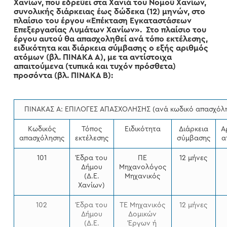
Χανίων, που εδρεύει στα Χανιά του Νομού Χανίων,
συνολικής διάρκειας έως δώδεκα (12) μηνών, στο
πλαίσιο του έργου «Επέκταση Εγκαταστάσεων
Επεξεργασίας Λυμάτων Χανίων». Στο πλαίσιο του
έργου αυτού θα απασχοληθεί ανά τόπο εκτέλεσης,
ειδικότητα και διάρκεια σύμβασης ο εξής αριθμός
ατόμων (βλ. ΠΙΝΑΚΑ Α), με τα αντίστοιχα
απαιτούμενα (τυπικά και τυχόν πρόσθετα)
προσόντα (βλ. ΠΙΝΑΚΑ Β):
ΠΙΝΑΚΑΣ Α: ΕΠΙΛΟΓΕΣ ΑΠΑΣΧΟΛΗΣΗΣ (ανά κωδικό απασχόλ
Κωδικός
Τόπος
Ειδικότητα
Διάρκεια
Α
απασχόλησης
εκτέλεσης
σύμβασης
α
101
Έδρα του
ΠΕ
12 μήνες
Δήμου
Mηχανολόγος
(Δ.Ε.
Μηχανικός
Χανίων)
102
Έδρα του
ΤΕ Μηχανικός
12 μήνες
Δήμου
Δομικών
(Δ.Ε.
Έργων ή