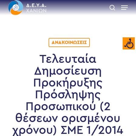
Skip
Menu
to
search
main
Close
content
Menu
ΑΝΑΚΟΙΝΏΣΕΙΣ
Τελευταία
Δημοσίευση
Προκήρυξης
Πρόσληψης
Προσωπικού (2
θέσεων ορισμένου
χρόνου) ΣΜΕ 1/2014