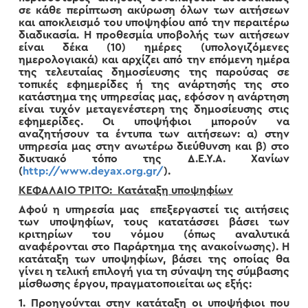
σε κάθε περίπτωση ακύρωση όλων των αιτήσεων
και αποκλεισμό του υποψηφίου από την περαιτέρω
διαδικασία. Η προθεσμία υποβολής των αιτήσεων
είναι δέκα (10) ημέρες (υπολογιζόμενες
ημερολογιακά) και αρχίζει από την επόμενη ημέρα
της τελευταίας δημοσίευσης της παρούσας σε
τοπικές εφημερίδες ή της ανάρτησής της στο
κατάστημα της υπηρεσίας μας, εφόσον η ανάρτηση
είναι τυχόν μεταγενέστερη της δημοσίευσης στις
εφημερίδες. Οι υποψήφιοι μπορούν να
αναζητήσουν τα έντυπα των αιτήσεων: α) στην
υπηρεσία μας στην ανωτέρω διεύθυνση και β) στο
δικτυακό τόπο της Δ.Ε.Υ.Α. Χανίων
(
http://www.deyax.org.gr/
).
ΚΕΦΑΛΑΙΟ ΤΡΙΤΟ: Κατάταξη υποψηφίων
Αφού η υπηρεσία μας επεξεργαστεί τις αιτήσεις
των υποψηφίων, τους κατατάσσει βάσει των
κριτηρίων του νόμου (όπως αναλυτικά
αναφέρονται στο Παράρτημα της ανακοίνωσης). Η
κατάταξη των υποψηφίων, βάσει της οποίας θα
γίνει η τελική επιλογή για τη σύναψη της σύμβασης
μίσθωσης έργου, πραγματοποιείται ως εξής:
1. Προηγούνται στην κατάταξη οι υποψήφιοι που