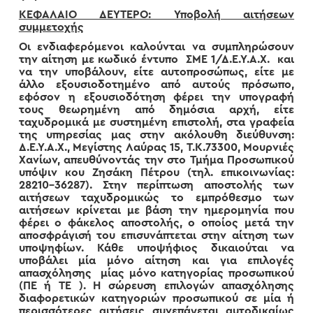
ΚΕΦΑΛΑΙΟ ΔΕΥΤΕΡΟ: Υποβολή αιτήσεων
συμμετοχής
Οι ενδιαφερόμενοι καλούνται να συμπληρώσουν
την αίτηση με κωδικό έντυπο ΣΜΕ 1/Δ.Ε.Υ.Α.Χ. και
να την υποβάλουν, είτε αυτοπροσώπως, είτε με
άλλο εξουσιοδοτημένο από αυτούς πρόσωπο,
εφόσον η εξουσιοδότηση φέρει την υπογραφή
τους θεωρημένη από δημόσια αρχή, είτε
ταχυδρομικά με συστημένη επιστολή, στα γραφεία
της υπηρεσίας μας στην ακόλουθη διεύθυνση:
Δ.Ε.Υ.Α.Χ., Μεγίστης Λαύρας 15, Τ.Κ.73300, Μουρνιές
Χανίων, απευθύνοντάς την στο Τμήμα Προσωπικού
υπόψιν κου Ζησάκη Πέτρου (τηλ. επικοινωνίας:
28210-36287). Στην περίπτωση αποστολής των
αιτήσεων ταχυδρομικώς το εμπρόθεσμο των
αιτήσεων κρίνεται με βάση την ημερομηνία που
φέρει ο φάκελος αποστολής, ο οποίος μετά την
αποσφράγισή του επισυνάπτεται στην αίτηση των
υποψηφίων. Κάθε υποψήφιος δικαιούται να
υποβάλει μία μόνο αίτηση και για επιλογές
απασχόλησης μίας μόνο κατηγορίας προσωπικού
(ΠΕ ή ΤΕ ). Η σώρευση επιλογών απασχόλησης
διαφορετικών κατηγοριών προσωπικού σε μία ή
περισσότερες αιτήσεις συνεπάγεται αυτοδικαίως