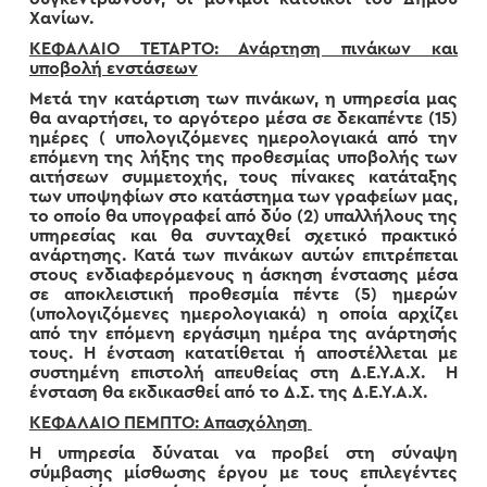
Χανίων.
ΚΕΦΑΛΑΙΟ ΤΕΤΑΡΤΟ: Ανάρτηση πινάκων και
υποβολή ενστάσεων
Μετά την κατάρτιση των πινάκων, η υπηρεσία μας
θα αναρτήσει, το αργότερο μέσα σε δεκαπέντε (15)
ημέρες ( υπολογιζόμενες ημερολογιακά από την
επόμενη της λήξης της προθεσμίας υποβολής των
αιτήσεων συμμετοχής, τους πίνακες κατάταξης
των υποψηφίων στο κατάστημα των γραφείων μας,
το οποίο θα υπογραφεί από δύο (2) υπαλλήλους της
υπηρεσίας και θα συνταχθεί σχετικό πρακτικό
ανάρτησης. Κατά των πινάκων αυτών επιτρέπεται
στους ενδιαφερόμενους η άσκηση ένστασης μέσα
σε αποκλειστική προθεσμία πέντε (5) ημερών
(υπολογιζόμενες ημερολογιακά) η οποία αρχίζει
από την επόμενη εργάσιμη ημέρα της ανάρτησής
τους. Η ένσταση κατατίθεται ή αποστέλλεται με
συστημένη επιστολή απευθείας στη Δ.Ε.Υ.Α.Χ. Η
ένσταση θα εκδικασθεί από το Δ.Σ. της Δ.Ε.Υ.Α.Χ.
ΚΕΦΑΛΑΙΟ ΠΕΜΠΤΟ: Απασχόληση
Η υπηρεσία δύναται να προβεί στη σύναψη
σύμβασης μίσθωσης έργου με τους επιλεγέντες