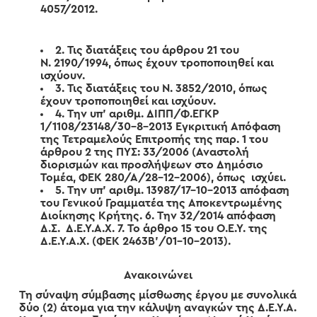
4057/2012.
2. Τις διατάξεις του άρθρου 21 του
Ν. 2190/1994, όπως έχουν τροποποιηθεί και
ισχύουν.
3. Τις διατάξεις του Ν. 3852/2010, όπως
έχουν τροποποιηθεί και ισχύουν.
4. Την υπ’ αριθμ. ΔΙΠΠ/Φ.ΕΓΚΡ
1/1108/23148/30-8-2013 Εγκριτική Απόφαση
της Τετραμελούς Επιτροπής της παρ. 1 του
άρθρου 2 της ΠΥΣ: 33/2006 (Αναστολή
διορισμών και προσλήψεων στο Δημόσιο
Τομέα, ΦΕΚ 280/Α/28-12-2006), όπως ισχύει.
5. Την υπ’ αριθμ. 13987/17-10-2013 απόφαση
του Γενικού Γραμματέα της Αποκεντρωμένης
Διοίκησης Κρήτης. 6. Την 32/2014 απόφαση
Δ.Σ. Δ.Ε.Υ.Α.Χ. 7. Το άρθρο 15 του Ο.Ε.Υ. της
Δ.Ε.Υ.Α.Χ. (ΦΕΚ 2463Β’/01-10-2013).
Ανακοινώνει
Τη σύναψη σύμβασης μίσθωσης έργου με συνολικά
δύο (2) άτομα για την κάλυψη αναγκών της Δ.Ε.Υ.Α.