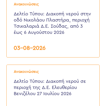
Τύπου:
Ανακοινώσεις
Διακοπή
νερού
Δελτίο Τύπου: Διακοπή νερού στην
στην
οδό Νικολάου Πλαστήρα, περιοχή
οδό
Νικολάου
Τσικαλαριά Δ.Ε. Σούδας, από 3
Πλαστήρα,
έως 6 Αυγούστου 2026
περιοχή
Τσικαλαριά
Δ.Ε.
Σούδας,
03-08-2026
από
3
έως
6
Δελτίο
Αυγούστου
Τύπου:
2026
Ανακοινώσεις
Διακοπή
νερού
Δελτίο Τύπου: Διακοπή νερού σε
σε
περιοχή της Δ.Ε. Ελευθερίου
περιοχή
της
Βενιζέλου 27 Ιουλίου 2026
Δ.Ε.
Ελευθερίου
Βενιζέλου