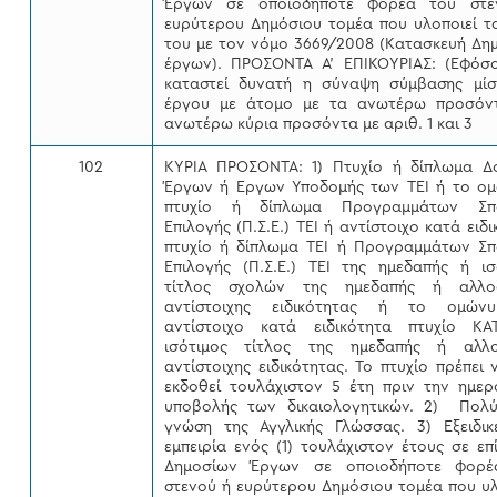
Έργων σε οποιοδήποτε φορέα του στε
ευρύτερου Δημόσιου τομέα που υλοποιεί τ
του με τον νόμο 3669/2008 (Κατασκευή Δη
έργων). ΠΡΟΣΟΝΤΑ Α’ ΕΠΙΚΟΥΡΙΑΣ: (Εφόσ
καταστεί δυνατή η σύναψη σύμβασης μί
έργου με άτομο με τα ανωτέρω προσόν
ανωτέρω κύρια προσόντα με αριθ. 1 και 3
102
ΚΥΡΙΑ ΠΡΟΣΟΝΤΑ: 1) Πτυχίο ή δίπλωμα Δ
Έργων ή Εργων Υποδομής των ΤΕΙ ή το ο
πτυχίο ή δίπλωμα Προγραμμάτων Σπ
Επιλογής (Π.Σ.Ε.) ΤΕΙ ή αντίστοιχο κατά ειδ
πτυχίο ή δίπλωμα ΤΕΙ ή Προγραμμάτων Σ
Επιλογής (Π.Σ.Ε.) ΤΕΙ της ημεδαπής ή ισ
τίτλος σχολών της ημεδαπής ή αλλοδ
αντίστοιχης ειδικότητας ή το ομών
αντίστοιχο κατά ειδικότητα πτυχίο Κ
ισότιμος τίτλος της ημεδαπής ή αλλο
αντίστοιχης ειδικότητας. Το πτυχίο πρέπει 
εκδοθεί τουλάχιστον 5 έτη πριν την ημερ
υποβολής των δικαιολογητικών. 2) Πολ
γνώση της Αγγλικής Γλώσσας. 3) Εξειδικ
εμπειρία ενός (1) τουλάχιστον έτους σε επ
Δημοσίων Έργων σε οποιοδήποτε φορέ
στενού ή ευρύτερου Δημόσιου τομέα που υλ