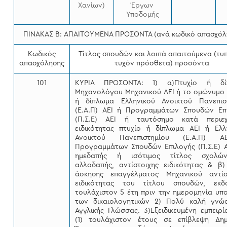
Χανίων)
Έργων
Υποδομής
ΠΙΝΑΚΑΣ Β: ΑΠΑΙΤΟΥΜΕΝΑ ΠΡΟΣΟΝΤΑ (ανά κωδικό απασχόλ
Κωδικός
Τίτλος σπουδών και λοιπά απαιτούμενα (τυπ
απασχόλησης
τυχόν πρόσθετα) προσόντα
101
ΚΥΡΙΑ ΠΡΟΣΟΝΤΑ: 1) α)Πτυχίο ή δί
Μηχανολόγου Μηχανικού ΑΕΙ ή το ομώνυμο 
ή δίπλωμα Ελληνικού Ανοικτού Πανεπισ
(Ε.Α.Π) ΑΕΙ ή Προγραμμάτων Σπουδών Επ
(Π.Σ.Ε) ΑΕΙ ή ταυτόσημο κατά περιεχ
ειδικότητας πτυχίο ή δίπλωμα ΑΕΙ ή Ελλ
Ανοικτού Πανεπιστημίου (Ε.Α.Π) 
Προγραμμάτων Σπουδών Επιλογής (Π.Σ.Ε) Α
ημεδαπής ή ισότιμος τίτλος σχολώ
αλλοδαπής, αντίστοιχης ειδικότητας & β)
άσκησης επαγγέλματος Μηχανικού αντίσ
ειδικότητας του τίτλου σπουδών, εκδ
τουλάχιστον 5 έτη πριν την ημερομηνία υπ
των δικαιολογητικών 2) Πολύ καλή γνώ
Αγγλικής Γλώσσας. 3)Εξειδικευμένη εμπειρί
(1) τουλάχιστον έτους σε επίβλεψη Δη