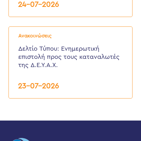
24-07-2026
27
Ιουλίου
2026
Δελτίο
Τύπου:
Ανακοινώσεις
Eνημερωτική
επιστολή
Δελτίο Τύπου: Eνημερωτική
προς
επιστολή προς τους καταναλωτές
τους
καταναλωτές
της Δ.Ε.Υ.Α.Χ.
της
Δ.Ε.Υ.Α.Χ.
23-07-2026