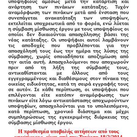
υποψηφίους αμέσως μετά την κατάρτιση και
ανάρτηση των πινάκων κατάταξης. Τυχόν
αναμόρφωση των πινάκων μετά από ένσταση που
συνεπάγεται ανακατάταξη των υποψηφίων,
εκτελείται υποχρεωτικά από το φορέα, ενώ λύεται
η σύμβαση μίσθωσης έργου με τους υποψηφίους οι
οποίοι δεν δικαιούνται απασχόλησης βάσει της
νέας κατάταξης. Οι υποψήφιοι αυτοί λαμβάνουν
τις αποδοχές που προβλέπονται για την
απασχόλησή τους έως την ημέρα της λύσης της
σύμβασης, χωρίς οποιαδήποτε αποζημίωση από
την αιτία αυτή. Απασχολούμενοι που αποχωρούν
πριν από τη λήξη της σύμβασής τους,
αντικαθίστανται με άλλους από τους
εγγεγραμμένους και διαθέσιμους στον πίνακα της
οικείας ειδικότητας, κατά τη σειρά εγγραφής τους
σε αυτόν. Σε κάθε περίπτωση, οι υποψήφιοι που
επιλέγονται είτε κατόπιν αναμόρφωσης των
πινάκων είτε λόγω αντικατάστασης αποχωρούντων
υποψηφίων, απασχολούνται για το υπολειπόμενο,
κατά περίπτωση, χρονικό διάστημα και μέχρι
συμπληρώσεως της εγκεκριμένης διάρκειας της
σύμβασης μίσθωσης έργου.
Η προθεσμία υποβολής αιτήσεων από τους