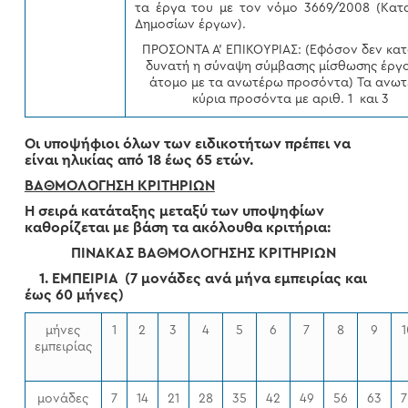
τα έργα του με τον νόμο 3669/2008 (Κατ
Δημοσίων έργων).
ΠΡΟΣΟΝΤΑ Α’ ΕΠΙΚΟΥΡΙΑΣ: (Εφόσον δεν κατ
δυνατή η σύναψη σύμβασης μίσθωσης έργ
άτομο με τα ανωτέρω προσόντα) Τα ανω
κύρια προσόντα με αριθ. 1 και 3
Οι υποψήφιοι όλων των ειδικοτήτων πρέπει να
είναι ηλικίας από 18 έως 65 ετών.
ΒΑΘΜΟΛΟΓΗΣΗ ΚΡΙΤΗΡΙΩΝ
Η σειρά κατάταξης μεταξύ των υποψηφίων
καθορίζεται με βάση τα ακόλουθα κριτήρια:
ΠΙΝΑΚΑΣ ΒΑΘΜΟΛΟΓΗΣΗΣ ΚΡΙΤΗΡΙΩΝ
1. ΕΜΠΕΙΡΙΑ
(7 μονάδες ανά μήνα εμπειρίας και
έως 60 μήνες)
μήνες
1
2
3
4
5
6
7
8
9
1
εμπειρίας
μονάδες
7
14
21
28
35
42
49
56
63
7