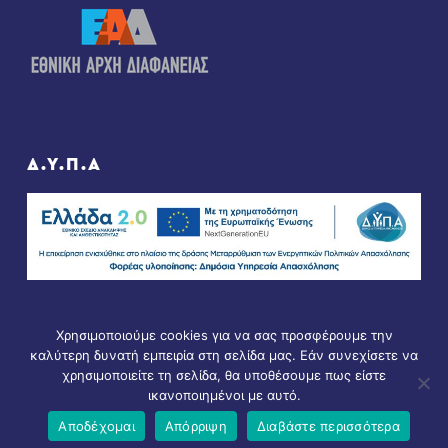
Δ.Υ.Π.Α
Χρησιμοποιούμε cookies για να σας προσφέρουμε την
καλύτερη δυνατή εμπειρία στη σελίδα μας. Εάν συνεχίσετε να
χρησιμοποιείτε τη σελίδα, θα υποθέσουμε πως είστε
ικανοποιημένοι με αυτό.
© Copyright 2021 - All Rights Reserved. D & D by
ArTECH
Αποδέχομαι
Απόρριψη
Διαβάστε περισσότερα