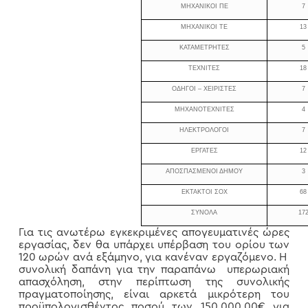
ΜΗΧΑΝΙΚΟΙ ΠΕ
7
ΜΗΧΑΝΙΚΟΙ ΤΕ
13
ΚΑΤΑΜΕΤΡΗΤΕΣ
5
ΤΕΧΝΙΤΕΣ
18
ΟΔΗΓΟΙ – ΧΕΙΡΙΣΤΕΣ
7
ΜΗΧΑΝΟΤΕΧΝΙΤΕΣ
4
ΗΛΕΚΤΡΟΛΟΓΟΙ
7
ΕΡΓΑΤΕΣ
12
ΑΠΟΣΠΑΣΜΕΝΟΙ ΔΗΜΟΥ
3
ΕΚΤΑΚΤΟΙ ΣΟΧ
68
ΣΥΝΟΛΑ
17
Για τις ανωτέρω εγκεκριμένες απογευματινές ώρες
εργασίας, δεν θα υπάρχει υπέρβαση του ορίου των
120 ωρών ανά εξάμηνο, για κανέναν εργαζόμενο. Η
συνολική δαπάνη για την παραπάνω υπερωριακή
απασχόληση, στην περίπτωση της συνολικής
πραγματοποίησης, είναι αρκετά μικρότερη του
προϋπολογισθέντος ποσού των 150.000,00€ για