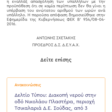
η εναλλάξ απασχόληση των υπαλλήλων με την
προϋπόθεση ότι σε καμία περίπτωση δεν θα γίνει η
υπέρβαση του ανώτατου αριθμού των ωρών ανά
υπάλληλο. Η παρούσα απόφαση δημοσιεύθηκε στην
Εφημερίδα της Κυβερνήσεως ΦΕΚ Β’ 954/08-04-
2016.
ΑΝΤΩΝΗΣ ΣΧΕΤΑΚΗΣ
ΠΡΟΕΔΡΟΣ Δ.Σ. Δ.Ε.Υ.Α.Χ.
Δείτε επίσης
Δελτίο
Τύπου:
Ανακοινώσεις
Διακοπή
νερού
Δελτίο Τύπου: Διακοπή νερού στην
στην
οδό Νικολάου Πλαστήρα, περιοχή
οδό
Νικολάου
Τσικαλαριά Δ.Ε. Σούδας, από 3
Πλαστήρα,