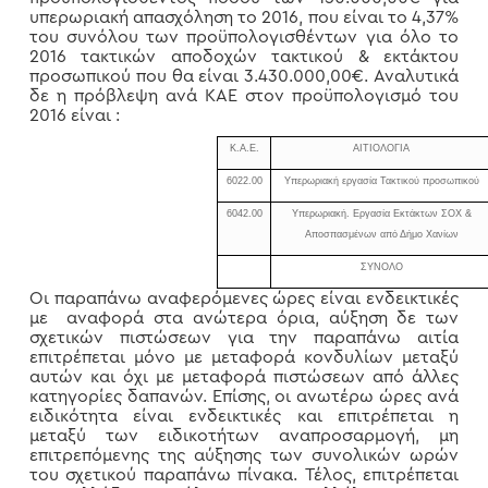
υπερωριακή απασχόληση το 2016, που είναι το 4,37%
του συνόλου των προϋπολογισθέντων για όλο το
2016 τακτικών αποδοχών τακτικού & εκτάκτου
προσωπικού που θα είναι 3.430.000,00€. Αναλυτικά
δε η πρόβλεψη ανά ΚΑΕ στον προϋπολογισμό του
2016 είναι :
Κ.Α.Ε.
ΑΙΤΙΟΛΟΓΙΑ
6022.00
Υπερωριακή εργασία Τακτικού προσωπικού
6042.00
Υπερωριακή. Εργασία Εκτάκτων ΣΟΧ &
Αποσπασμένων από Δήμο Χανίων
ΣΥΝΟΛΟ
Οι παραπάνω αναφερόμενες ώρες είναι ενδεικτικές
με αναφορά στα ανώτερα όρια, αύξηση δε των
σχετικών πιστώσεων για την παραπάνω αιτία
επιτρέπεται μόνο με μεταφορά κονδυλίων μεταξύ
αυτών και όχι με μεταφορά πιστώσεων από άλλες
κατηγορίες δαπανών. Επίσης, οι ανωτέρω ώρες ανά
ειδικότητα είναι ενδεικτικές και επιτρέπεται η
μεταξύ των ειδικοτήτων αναπροσαρμογή, μη
επιτρεπόμενης της αύξησης των συνολικών ωρών
του σχετικού παραπάνω πίνακα. Τέλος, επιτρέπεται