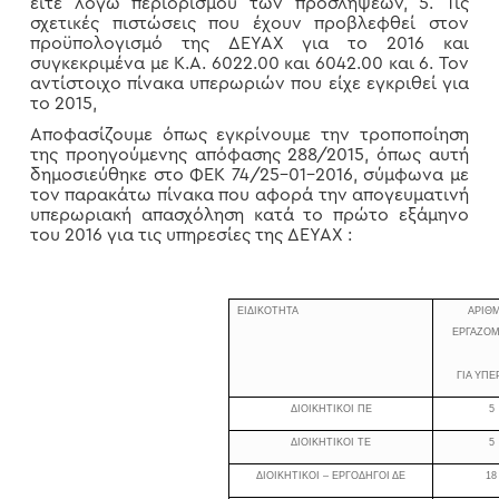
είτε λόγω περιορισμού των προσλήψεων, 5. Τις
σχετικές πιστώσεις που έχουν προβλεφθεί στον
προϋπολογισμό της ΔΕΥΑΧ για το 2016 και
συγκεκριμένα με Κ.Α. 6022.00 και 6042.00 και 6. Τον
αντίστοιχο πίνακα υπερωριών που είχε εγκριθεί για
το 2015,
Αποφασίζουμε όπως εγκρίνουμε την τροποποίηση
της προηγούμενης απόφασης 288/2015, όπως αυτή
δημοσιεύθηκε στο ΦΕΚ 74/25-01-2016, σύμφωνα με
τον παρακάτω πίνακα που αφορά την απογευματινή
υπερωριακή απασχόληση κατά το πρώτο εξάμηνο
του 2016 για τις υπηρεσίες της ΔΕΥΑΧ :
ΕΙΔΙΚΟΤΗΤΑ
ΑΡΙΘ
ΕΡΓΑΖΟ
ΓΙΑ ΥΠΕ
ΔΙΟΙΚΗΤΙΚΟΙ ΠΕ
5
ΔΙΟΙΚΗΤΙΚΟΙ ΤΕ
5
ΔΙΟΙΚΗΤΙΚΟΙ – ΕΡΓΟΔΗΓΟΙ ΔΕ
18