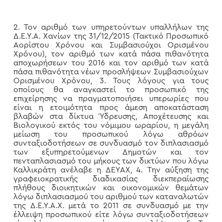
2. Τον αριθμό των υπηρετούντων υπαλλήλων της
Δ.Ε.Υ.Α. Χανίων της 31/12/2015 (Τακτικό Προσωπικό
Αορίστου Χρόνου και Συμβασιούχοι Ορισμένου
Χρόνου), τον αριθμό των κατά πάσα πιθανότητα
αποχωρήσεων του 2016 και τον αριθμό των κατά
πάσα πιθανότητα νέων προσλήψεων Συμβασιούχων
Ορισμένου Χρόνου, 3. Τους λόγους για τους
οποίους θα αναγκαστεί το προσωπικό της
επιχείρησης να πραγματοποιήσει υπερωρίες που
είναι η ετοιμότητα προς άμεση αποκατάσταση
βλαβών στα δίκτυα Ύδρευσης, Αποχέτευσης και
Βιολογικού εκτός του νόμιμου ωραρίου, η μεγάλη
μείωση του προσωπικού λόγω αθρόων
συνταξιοδοτήσεων σε συνδυασμό τον διπλασιασμό
των εξυπηρετούμενων Δημοτών και τον
πενταπλασιασμό του μήκους των δικτύων που λόγω
Καλλικράτη ανέλαβε η ΔΕΥΑΧ, 4. Την αύξηση της
γραφειοκρατικής διαδικασίας διεκπεραίωσης
πλήθους διοικητικών και οικονομικών θεμάτων
λόγω διπλασιασμού του αριθμού των καταναλωτών
της Δ.Ε.Υ.Α.Χ. μετά το 2011 σε συνδυασμό με την
έλλειψη προσωπικού είτε λόγω συνταξιοδοτήσεων