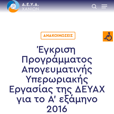
Skip
Menu
to
search
main
Close
content
Menu
ΑΝΑΚΟΙΝΏΣΕΙΣ
Έγκριση
Προγράμματος
Απογευματινής
Υπερωριακής
Εργασίας της ΔΕΥΑΧ
για το Α’ εξάμηνο
2016