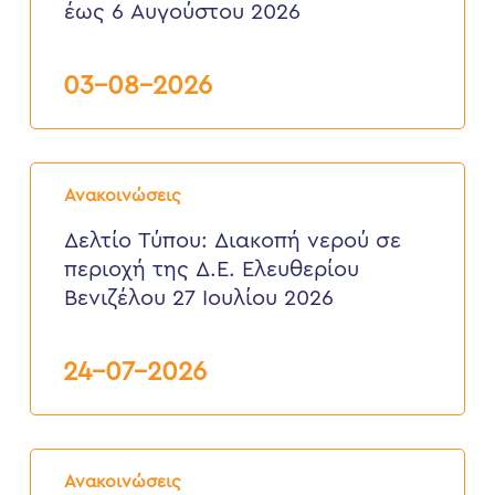
έως 6 Αυγούστου 2026
περιοχή
Τσικαλαριά
Δ.Ε.
Σούδας,
03-08-2026
από
3
έως
6
Δελτίο
Αυγούστου
Τύπου:
2026
Ανακοινώσεις
Διακοπή
νερού
Δελτίο Τύπου: Διακοπή νερού σε
σε
περιοχή της Δ.Ε. Ελευθερίου
περιοχή
της
Βενιζέλου 27 Ιουλίου 2026
Δ.Ε.
Ελευθερίου
Βενιζέλου
24-07-2026
27
Ιουλίου
2026
Δελτίο
Τύπου:
Ανακοινώσεις