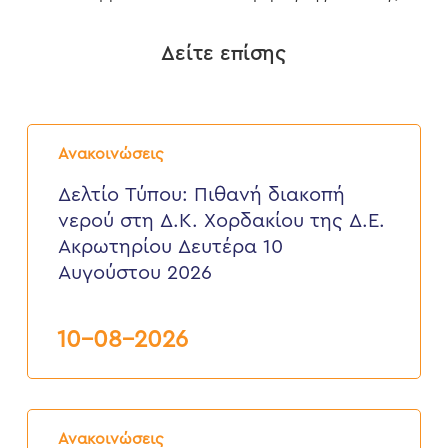
Δείτε επίσης
Δελτίο
Τύπου:
Ανακοινώσεις
Πιθανή
διακοπή
Δελτίο Τύπου: Πιθανή διακοπή
νερού
νερού στη Δ.Κ. Χορδακίου της Δ.Ε.
στη
Δ.Κ.
Ακρωτηρίου Δευτέρα 10
Χορδακίου
Αυγούστου 2026
της
Δ.Ε.
Ακρωτηρίου
Δευτέρα
10-08-2026
10
Αυγούστου
2026
Δελτίο
Τύπου:
Ανακοινώσεις