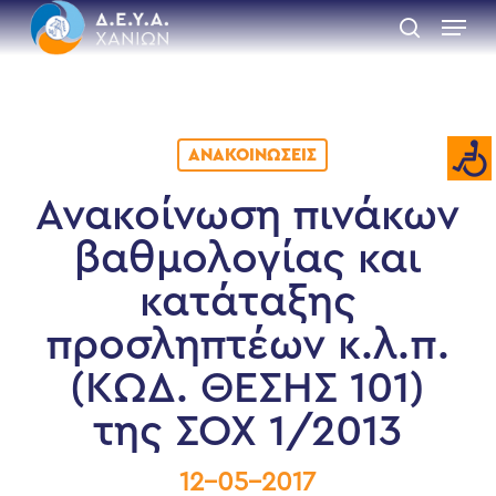
Skip
Menu
to
search
main
Close
content
Menu
ΑΝΑΚΟΙΝΏΣΕΙΣ
Ανακοίνωση πινάκων
βαθμολογίας και
κατάταξης
προσληπτέων κ.λ.π.
(ΚΩΔ. ΘΕΣΗΣ 101)
της ΣΟΧ 1/2013
12-05-2017