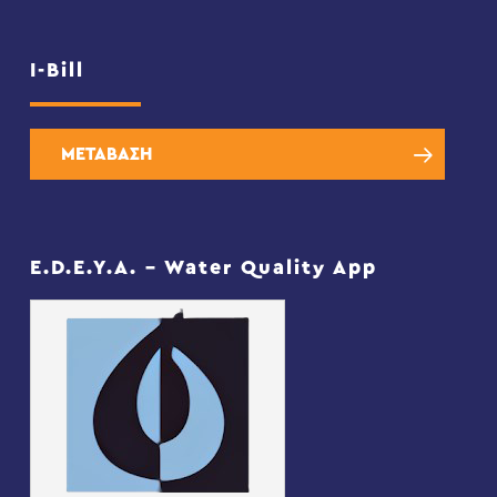
I-Bill
ΜΕΤΑΒΑΣΗ
E.D.E.Y.A. – Water Quality App