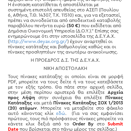
Η ένσταση κατατίθεται ή αποστέλλεται με
συστημένη επιστολή απευθείας στο ΑΣΕΠ (Πουλίου
6, Αθήνα, Τ.Θ. 14307, Τ.Κ. 11510) και, για να εξεταστεί,
πρέπει να συνοδεύεται από αποδεικτικό καταβολής
παραβόλου πενήντα ευρώ
(50 €)
που εκδίδεται από
Δημόσια Οικονομική Υπηρεσία (Δ.Ο.Υ.)." Επίσης σας
ενημερώνουμε ότι στην ιστοσελίδα της Δ.Ε.Υ.Α.Χ.
(
http://www.deyax.org.gr/
) έχουν αναρτηθεί οι
πίνακες κατάταξης και βαθμολογίας καθώς και οι
πίνακες προσληπτέων της ανωτέρω ανακοίνωσης.
Η ΠΡΟΕΔΡΟΣ Δ.Σ. ΤΗΣ Δ.Ε.Υ.Α.Χ.
ΝΙΚΗ ΑΠΟΣΤΟΛΑΚΗ
Τους πίνακες κατάταξης οι οποίοι είναι σε μορφή
PDF, μπορείτε να τους δείτε ή να τους κατεβάσετε
με τον εξής τρόπο. Θα πάτε στην αρχική σελίδα,
στην μέση περίπου αριστερά θα επιλέξτε
Αρχεία
προς Λήψη
στην συνέχεια θα επιλέξτε
Πίνακες
Κατάταξης
και μετά
Πίνακες Κατάταξης ΣOX 1/2013
(20) ατόμων
. Μπορείτε να μεταβείτε στο φάκελο
αυτό κάνοντας κλίκ
εδώ
. (Για να σας εμφανίσει
πρώτους, τους πιό πρόσφατους πίνακες μπορείτε να
κάνετε κλικ δεξιά από το
Order By
στο
Submit
Date
που βρίσκεται στο πάνω μέρος της σελίδας.)