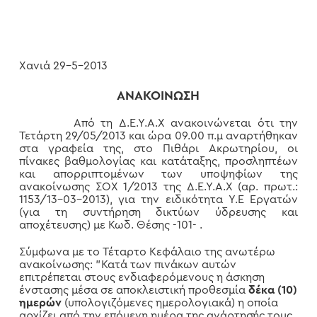
Χανιά 29-5-2013
ΑΝΑΚΟΙΝΩΣΗ
Από τη Δ.Ε.Υ.Α.Χ ανακοινώνεται ότι την
Τετάρτη 29/05/2013 και ώρα 09.00 π.μ αναρτήθηκαν
στα γραφεία της, στο Πιθάρι Ακρωτηρίου, οι
πίνακες βαθμολογίας και κατάταξης, προσληπτέων
και απορριπτομένων των υποψηφίων της
ανακοίνωσης ΣΟΧ 1/2013 της Δ.Ε.Υ.Α.Χ (αρ. πρωτ.:
1153/13-03-2013), για την ειδικότητα Υ.Ε Εργατών
(για τη συντήρηση δικτύων ύδρευσης και
αποχέτευσης) με Κωδ. Θέσης -101- .
Σύμφωνα με το Τέταρτο Κεφάλαιο της ανωτέρω
ανακοίνωσης: "Κατά των πινάκων αυτών
επιτρέπεται στους ενδιαφερόμενους η άσκηση
ένστασης μέσα σε αποκλειστική προθεσμία
δέκα (10)
ημερών
(υπολογιζόμενες ημερολογιακά) η οποία
αρχίζει από την επόμενη ημέρα της ανάρτησής τους.