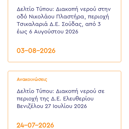
Διακοπή
νερού
Δελτίο Τύπου: Διακοπή νερού στην
στην
οδό Νικολάου Πλαστήρα, περιοχή
οδό
Νικολάου
Τσικαλαριά Δ.Ε. Σούδας, από 3
Πλαστήρα,
έως 6 Αυγούστου 2026
περιοχή
Τσικαλαριά
Δ.Ε.
Σούδας,
03-08-2026
από
3
έως
6
Δελτίο
Αυγούστου
Τύπου:
2026
Ανακοινώσεις
Διακοπή
νερού
Δελτίο Τύπου: Διακοπή νερού σε
σε
περιοχή της Δ.Ε. Ελευθερίου
περιοχή
της
Βενιζέλου 27 Ιουλίου 2026
Δ.Ε.
Ελευθερίου
Βενιζέλου
24-07-2026
27