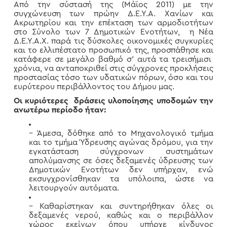
Από την σύστασή της (Μάϊος 2011) με την
συγχώνευση των πρώην Δ.Ε.Υ.Α. Χανίων και
Ακρωτηρίου και την επέκταση των αρμοδιοτήτων
στο Σύνολο των 7 Δημοτικών Ενοτήτων, η Νέα
Δ.Ε.Υ.Α.Χ. παρά τις δύσκολες οικονομικές συγκυρίες
και το ελλιπέστατο προσωπικό της, προσπάθησε και
κατάφερε σε μεγάλο βαθμό σ’ αυτά τα τρεισήμισι
χρόνια, να ανταποκριθεί στις σύγχρονες προκλήσεις
προστασίας τόσο των υδατικών πόρων, όσο και του
ευρύτερου περιβάλλοντος του Δήμου μας.
Οι κυριότερες δράσεις υλοποίησης υποδομών την
ανωτέρω περίοδο ήταν:
– Άμεσα, δόθηκε από το Μηχανολογικό τμήμα
και το τμήμα Ύδρευσης αγώνας δρόμου, για την
εγκατάσταση σύγχρονων συστημάτων
απολύμανσης σε όσες δεξαμενές ύδρευσης των
Δημοτικών Ενοτήτων δεν υπήρχαν, ενώ
εκσυγχρονίσθηκαν τα υπόλοιπα, ώστε να
λειτουργούν αυτόματα.
– Καθαρίστηκαν και συντηρήθηκαν όλες οι
δεξαμενές νερού, καθώς και ο περιβάλλον
χώρος εκείνων όπου υπήρχε κίνδυνος