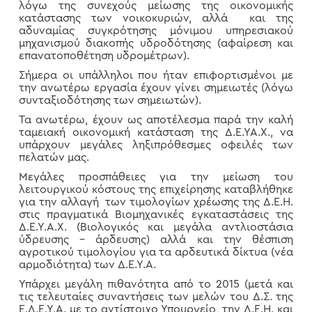
λόγω της συνεχούς μείωσης της οικονομικής
κατάστασης των νοικοκυριών, αλλά και της
αδυναμίας συγκρότησης μόνιμου υπηρεσιακού
μηχανισμού διακοπής υδροδότησης (αφαίρεση και
επανατοποθέτηση υδρομέτρων).
Σήμερα οι υπάλληλοι που ήταν επιφορτισμένοι με
την ανωτέρω εργασία έχουν γίνει σημειωτές (λόγω
συνταξιοδότησης των σημειωτών).
Τα ανωτέρω, έχουν ως αποτέλεσμα παρά την καλή
ταμειακή οικονομική κατάσταση της Δ.Ε.ΥΑ.Χ., να
υπάρχουν μεγάλες ληξιπρόθεσμες οφειλές των
πελατών μας.
Μεγάλες προσπάθειες για την μείωση του
λειτουργικού κόστους της επιχείρησης καταβλήθηκε
για την αλλαγή των τιμολογίων χρέωσης της Δ.Ε.Η.
στις πραγματικά Βιομηχανικές εγκαταστάσεις της
Δ.Ε.Υ.Α.Χ. (Βιολογικός και μεγάλα αντλιοστάσια
ύδρευσης – άρδευσης) αλλά και την θέσπιση
αγροτικού τιμολογίου για τα αρδευτικά δίκτυα (νέα
αρμοδιότητα) των Δ.Ε.Υ.Α.
Υπάρχει μεγάλη πιθανότητα από το 2015 (μετά και
τις τελευταίες συναντήσεις των μελών του Δ.Σ. της
Ε.Δ.Ε.Υ.Α. με το αντίστοιχο Υπουργείο, την Δ.Ε.Η. και