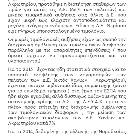
Ακρωτηρίου, προτάθηκε η διατήρηση σταθερών των
τιμών για αυτές τις Δ.Ε. (66% των πελατών) και
μικρές τιμαριθμικά αυξήσεις στις άλλες Δ.Ε. που
είχαν μικρή έως ελάχιστη ανταποδοτικότητα και
μεγάλη ανάγκη επενδύσεων. Ειδικά η Δ.Ε. Θερίσου
είχε πληρως υποκοστολογημένο τιμολόγιο.
Οι μικρές τιμολογιακές αυξήσεις είχαν ως σκοπό την
διαχρονική άμβλυνση των τιμολογιακών διαφορών
παράλληλα με τις απαραίτητες επενδύσεις ( που
άμεσα άρχισαν να προγραμματίζονται και να
υλοποιούνται).
Για το 2013 , έχοντας ήδη στατιστικά στοιχεία για το
ποσοστό εξόφλησης των λογαριασμών των
πελατών των Δ.Ε. (εκτός Χανίων – Ακρωτηρίου),
έχοντας πετύχει μηδενισμό ίδιας συμμετοχής (μόνο
για τα επιλέξιμα τμήματα ) στα έργα του ΕΣΠΑ που
ήδη είχαν εγκριθεί, αλλά δυστυχώς αυξανόμενης της
οικονομικής κρίσης το Δ.Σ. της Δ.Ε.Υ.Α.Χ. πρότεινε
πλέον προς επίτευξη της διαχρονικής άμβλυνσης
των τιμολογιακών διαφορών , την μείωση των
ακριβότερων τιμολογίων των Δ.Ε. Χανίων και
Ακρωτηρίου κατά 7%.
Για το 2014, δεδομένης της αλλαγής της Νομοθεσίας