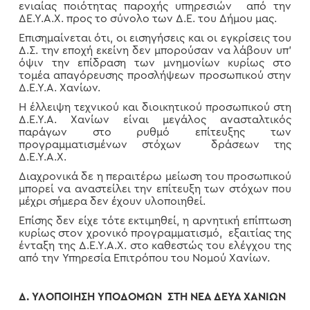
ενιαίας ποιότητας παροχής υπηρεσιών από την
ΔΕ.Υ.Α.Χ. προς το σύνολο των Δ.Ε. του Δήμου μας.
Επισημαίνεται ότι, οι εισηγήσεις και οι εγκρίσεις του
Δ.Σ. την εποχή εκείνη δεν μπορούσαν να λάβουν υπ’
όψιν την επίδραση των μνημονίων κυρίως στο
τομέα απαγόρευσης προσλήψεων προσωπικού στην
Δ.Ε.Υ.Α. Χανίων.
Η έλλειψη τεχνικού και διοικητικού προσωπικού στη
Δ.Ε.Υ.Α. Χανίων είναι μεγάλος ανασταλτικός
παράγων στο ρυθμό επίτευξης των
προγραμματισμένων στόχων δράσεων της
Δ.Ε.Υ.Α.Χ.
Διαχρονικά δε η περαιτέρω μείωση του προσωπικού
μπορεί να αναστείλει την επίτευξη των στόχων που
μέχρι σήμερα δεν έχουν υλοποιηθεί.
Επίσης δεν είχε τότε εκτιμηθεί, η αρνητική επίπτωση
κυρίως στον χρονικό προγραμματισμό, εξαιτίας της
ένταξη της Δ.Ε.Υ.Α.Χ. στο καθεστώς του ελέγχου της
από την Υπηρεσία Επιτρόπου του Νομού Χανίων.
Δ. ΥΛΟΠΟΙΗΣΗ ΥΠΟΔΟΜΩΝ ΣΤΗ ΝΕΑ ΔΕΥΑ ΧΑΝΙΩΝ