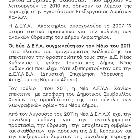
δίκτυα αποχέτευσης ακαθάρτων που άρχισαν να
λειτουργούν το 2010 και οδηγούν τα λύματα της
περιοχής στην Εγκατάσταση Επεξεργασίας Λυμάτων
Χανίων.
Η Δ.Ε.Υ.Α. Ακρωτηρίου απασχολούσε το 2007 19
άτομα τακτικό προσωπικό για την κάλυψη των
αναγκών ύδρευσης του Δήμου Ακρωτηρίου.
Οι δύο Δ.Ε.Υ.Α. συγχωνεύτηκαν τον Μάιο του 2011
στα πλαίσια του προγράμματος Καλλικράτης και
επέκτειναν την δραστηριότητά τους στην Δ.Ε. Νέας
Κυδωνίας ( πρώην Τουριστικός Δήμος Νέας
Κυδωνίας) που μέχρι τότε εξυπηρετούνταν από την
Δ.Ε.Υ.Α.Β.Α. (Δημοτική Επιχείρηση Υδρευσης –
Αποχέτευσης Βόρειου Άξονα).
Τον Ιούλιο του 2011, η Νέα Δ.Ε.Υ.Α. Χανίων
επέκτεινε με απόφαση του Δημοτικού Συμβουλίου
Χανίων τις αρμοδιότητές της στο σύνολο των
γεωγραφικών ορίων του Νέου Δήμου.
Από τον Αύγουστο του 2011 η Νέα Δ.Ε.Υ.Α.Χ. έχει την
συνολική ευθύνη για την αντιπλημμυρική
προστασία, την ύδρευση , την αποχέτευση ομβρίων
και ακαθάρτων, την άρδευση της Δ.Ε. Κεραμιών και
την επεξεργασία λυμάτων της συνολικής περιοχής