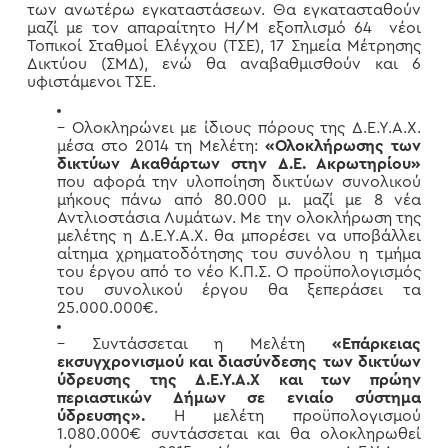
των ανωτέρω εγκαταστάσεων. Θα εγκατασταθούν
μαζί με τον απαραίτητο Η/Μ εξοπλισμό 64 νέοι
Τοπικοί Σταθμοί Ελέγχου (ΤΣΕ), 17 Σημεία Μέτρησης
Δικτύου (ΣΜΔ), ενώ θα αναβαθμισθούν και 6
υφιστάμενοι ΤΣΕ.
– Ολοκληρώνει με ίδιους πόρους της Δ.Ε.Υ.Α.Χ.
μέσα στο 2014 τη Μελέτη:
«Ολοκλήρωσης των
δικτύων Ακαθάρτων στην Δ.Ε. Ακρωτηρίου»
που αφορά την υλοποίηση δικτύων συνολικού
μήκους πάνω από 80.000 μ. μαζί με 8 νέα
Αντλιοστάσια Λυμάτων. Με την ολοκλήρωση της
μελέτης η Δ.Ε.Υ.Α.Χ. θα μπορέσει να υποβάλλει
αίτημα χρηματοδότησης του συνόλου η τμήμα
του έργου από το νέο Κ.Π.Σ. Ο προϋπολογισμός
του συνολικού έργου θα ξεπεράσει τα
25.000.000€.
– Συντάσσεται η Μελέτη
«Επάρκειας
εκσυγχρονισμού και διασύνδεσης των δικτύων
ύδρευσης της Δ.Ε.Υ.Α.Χ και των πρώην
περιαστικών Δήμων σε ενιαίο σύστημα
ύδρευσης».
Η μελέτη προϋπολογισμού
1.080.000€ συντάσσεται και θα ολοκληρωθεί