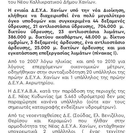
του Νέου Καλλικρατικού Δήμου Χανίων.
Η ενιαία Δ.Ε.Υ.Α. Χανίων υπό την νέα Διοίκηση,
κλήθηκε να διαχειρισθεί ένα πολύ μεγαλύτερο
όγκο υποδομών και συγκεκριμένα 44 δεξαμενές
ύδρευσης, 21 αντλιοστάσια ύδρευσης, 704.000 μ.
δικτύου ύδρευσης, 23 αντλιοστάσια λυμάτων,
386.000 μ. δικτύου ακαθάρτων, 48.000 μ. δίκτυο
ομβρίων, 3 δεξαμενές άρδευσης, ένα αντλιοστάσιο
άρδευσης, 25.000 μ. δικτύων άρδευσης και μια
εγκατάσταση επεξεργασίας λυμάτων (πίνακας Ι).
Από το 2007 λόγω ηλικίας και από το 2010 για
λόγους επερχόμενων οικονομικών μέτρων,
οδηγήθηκαν στην συνταξιοδότηση 20 υπάλληλοι της
πρώην Δ.Ε.Υ.Α. Χανίων και 1 υπάλληλος της πρώην
Δ.Ε.Υ.Α. Ακρωτηρίου.
Η Δ.Ε.Υ.Α.Β.Α. κατά την παράδοση της περιοχής της
Δ.Ε. Νέας Κυδωνίας (με 5.463 υδρόμετρα) δεν μας
παραχώρησε κανένα υπάλληλο (ούτε καν τους
σημειωτές καταγραφής ενδείξεων υδρομέτρων).
Από τις νεοενταχθείσες Δ.Ε. (Σούδας, Ελ. Βενιζέλου,
Θερίσου και Κεραμιών) που ήλθαν στην
αρμοδιότητα της Νέας Δ.Ε.Υ.Α. Χανίων, εντάχθηκαν
υποχρεωτικά 2 υπάλληλοι ( ένας τεχνίτης