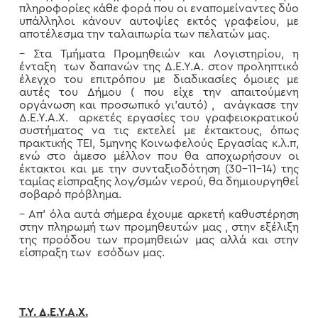
πληροφορίες κάθε φορά που οι εναπομείναντες δύο
υπάλληλοι κάνουν αυτοψίες εκτός γραφείου, με
αποτέλεσμα την ταλαιπωρία των πελατών μας.
– Στα Τμήματα Προμηθειών και Λογιστηρίου, η
ένταξη των δαπανών της Δ.Ε.Υ.Α. στον προληπτικό
έλεγχο του επιτρόπου με διαδικασίες όμοιες με
αυτές του Δήμου ( που είχε την απαιτούμενη
οργάνωση και προσωπικό γι’αυτό) , ανάγκασε την
Δ.Ε.Υ.Α.Χ. αρκετές εργασίες του γραφειοκρατικού
συστήματος να τις εκτελεί με έκτακτους, όπως
πρακτικής ΤΕΙ, 5μηνης Κοινωφελούς Εργασίας κ.λ.π,
ενώ στο άμεσο μέλλον που θα αποχωρήσουν οι
έκτακτοι και με την συνταξιοδότηση (30-11-14) της
ταμίας είσπραξης λογ/σμών νερού, θα δημιουργηθεί
σοβαρό πρόβλημα.
– Απ’ όλα αυτά σήμερα έχουμε αρκετή καθυστέρηση
στην πληρωμή των προμηθευτών μας , στην εξέλιξη
της προόδου των προμηθειών μας αλλά και στην
είσπραξη των εσόδων μας.
Τ.Υ. Δ.Ε.Υ.Α.Χ.