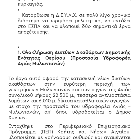
πυρκαγιάς.
– Κατόρθωσε η Δ.Ε.Υ.Α.Χ. σε πολύ λίγο χρονικό
διάστημα να ωριμάσει μελετητικά, να εντάξει
στο ΕΣΠΑ και να υλοποιεί δύο σημαντικά έργα
αποχέτευσης.
1.
Ολοκλήρωση Δικτύων Ακαθάρτων Δημοτικής
Ενότητας Θερίσου (Προστασία Υδροφορέα
Αγιάς Μυλωνιανών)
Το έργο αυτό αφορά την κατασκευή νέων δικτύων
ακαθάρτων στην ευρύτερη περιοχή των
γεωτρήσεων Μυλωνιανών και των πηγών της Αγιάς
συνολικού μήκους 22.500 μ., τέσσερα αντλιοστάσια
λυμάτων και 6.010 μ. δίκτυα καταθλιπτικών αγωγών,
με στόχο την προστασία του υδροφορέα Αγιάς –
Μυλωνιανών, απ’ όπου υδροδοτείται ο Δήμος
Χανίων.
Εντάχθηκε στο Περιφερειακό Επιχειρησιακό
Πρόγραμμα (ΠΕΠ) Κρήτης και Νήσων Αιγαίου,
υλοποιείται με γρήγορους ρυθμούς και αναμένεται