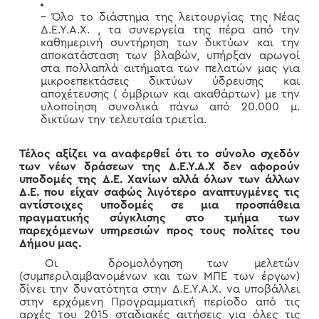
– Όλο το διάστημα της λειτουργίας της Νέας
Δ.Ε.Υ.Α.Χ. , τα συνεργεία της πέρα από την
καθημερινή συντήρηση των δικτύων και την
αποκατάσταση των βλαβών, υπήρξαν αρωγοί
στα πολλαπλά αιτήματα των πελατών μας για
μικροεπεκτάσεις δικτύων ύδρευσης και
αποχέτευσης ( όμβριων και ακαθάρτων) με την
υλοποίηση συνολικά πάνω από 20.000 μ.
δικτύων την τελευταία τριετία.
Τέλος αξίζει να αναφερθεί ότι το σύνολο σχεδόν
των νέων δράσεων της Δ.Ε.Υ.Α.Χ δεν αφορούν
υποδομές της Δ.Ε. Χανίων αλλά όλων των άλλων
Δ.Ε. που είχαν σαφώς λιγότερο αναπτυγμένες τις
αντίστοιχες υποδομές σε μια προσπάθεια
πραγματικής σύγκλισης στο τμήμα των
παρεχόμενων υπηρεσιών προς τους πολίτες του
Δήμου μας.
Οι δρομολόγηση των μελετών
(συμπεριλαμβανομένων και των ΜΠΕ των έργων)
δίνει την δυνατότητα στην Δ.Ε.Υ.Α.Χ. να υποβάλλει
στην ερχόμενη Προγραμματική περίοδο από τις
αρχές του 2015 σταδιακές αιτήσεις για όλες τις