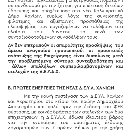
ΕΕΛ Χανίων (Εγκατάσταση Επεξεργασίας Λυμάτων )
σε συνδυασμό με την ζήτηση για επέκταση δικτύων
ύδρευσης και αποχέτευσης στο νέο Καλλικρατικό
Δήμο Χανίων, κυρίως λόγω της συνειδητής,
φιλότιμης και αξιέπαινης προσπάθειας της
πλειοψηφίας των εργαζομένων να καλύψουν στα
πλαίσια του δυνατού τα κενά των
συνταξιοδοτούμενων συναδέλφων τους.
Αν δεν επιτραπούν οι απαραίτητες προσλήψεις του
άμεσα αναγκαίου προσωπικού, οι προοπτικές
ανάπτυξης της Επιχείρησης είναι δυσοίωνες μετά
την προβλεπόμενη σύντομα συνταξιοδότηση και
άλλων υπαλλήλων συμπεριλαμβανομένων και
στελεχών της Δ.Ε.Υ.Α.Χ.
B
. ΠΡΩΤΕΣ ΕΝΕΡΓΕΙΕΣ ΤΗΣ ΝΕΑΣ Δ.Ε.Υ.Α. ΧΑΝΙΩΝ
Με την κοινή συστέγαση των Δ.Ε.ΥΑ. Χανίων
και Ακρωτηρίου στο κτίριο του πρώην Δημαρχείου
Ακρωτηρίου και πολύ πριν την έκδοση του ΦΕΚ
σύστασης, με κοινές δράσεις των στελεχών των δύο
επιχειρήσεων, η Δ.Ε.Υ.Α.Χ. έδωσε ιδιαίτερο βάρος
για την ενοποίηση του συστήματος έκδοσης
λογαριασμών των 7 πρώην Δήμων με την χρήση