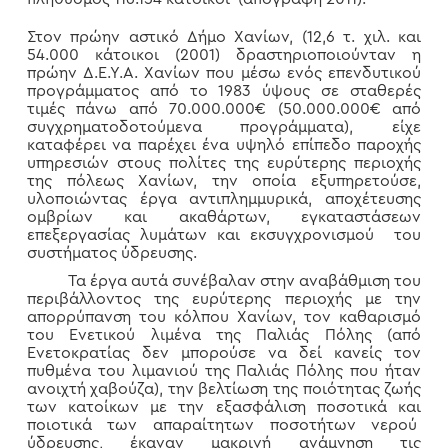
Στον πρώην αστικό Δήμο Χανίων, (12,6 τ. χιλ. και
54.000 κάτοικοι (2001) δραστηριοποιούνταν η
πρώην Δ.Ε.Υ.Α. Χανίων που μέσω ενός επενδυτικού
προγράμματος από το 1983 ύψους σε σταθερές
τιμές πάνω από 70.000.000€ (50.000.000€ από
συγχρηματοδοτούμενα προγράμματα), είχε
καταφέρει να παρέχει ένα υψηλό επίπεδο παροχής
υπηρεσιών στους πολίτες της ευρύτερης περιοχής
της πόλεως Χανίων, την οποία εξυπηρετούσε,
υλοποιώντας έργα αντιπλημμυρικά, αποχέτευσης
ομβρίων και ακαθάρτων, εγκαταστάσεων
επεξεργασίας λυμάτων και εκσυγχρονισμού του
συστήματος ύδρευσης.
Τα έργα αυτά συνέβαλαν στην αναβάθμιση του
περιβάλλοντος της ευρύτερης περιοχής με την
απορρύπανση του κόλπου Χανίων, τον καθαρισμό
του Ενετικού λιμένα της Παλιάς Πόλης (από
Ενετοκρατίας δεν μπορούσε να δεί κανείς τον
πυθμένα του λιμανιού της Παλιάς Πόλης που ήταν
ανοιχτή χαβούζα), την βελτίωση της ποιότητας ζωής
των κατοίκων με την εξασφάλιση ποσοτικά και
ποιοτικά των απαραίτητων ποσοτήτων νερού
ύδρευσης, έκαναν μακρινή ανάμνηση τις