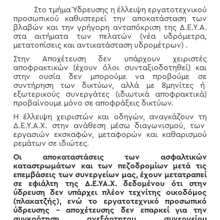
Στο τμήμα Ύδρευσης η έλλειψη εργατοτεχνικού
προσωπικού καθυστερεί την αποκατάσταση των
βλαβών και την γρήγορη ανταπόκριση της Δ.Ε.Υ.Α.
στα αιτήματα των πελατών (νέα υδρόμετρα,
μετατοπίσεις και αντικατάσταση υδρομέτρων) .
Στην Αποχέτευση δεν υπάρχουν χειριστές
αποφρακτικών (έχουν όλοι συνταξιοδοτηθεί) και
στην ουσία δεν μπορούμε να προβούμε σε
συντήρηση των δικτύων, αλλά με 8μηνίτες ή
εξωτερικούς συνεργάτες (ιδιωτικά αποφρακτικά)
προβαίνουμε μόνο σε αποφράξεις δικτύων.
Η έλλειψη χειριστών και οδηγών, αναγκάζουν τη
Δ.Ε.Υ.Α.Χ. στην ανάθεση μέσω διαγωνισμού, των
εργασιών εκσκαφών, μεταφορών και καθαρισμού
ρεμάτων σε ιδιώτες.
Οι αποκαταστάσεις των ασφαλτικών
καταστρωμάτων και των πεζοδρομίων μετά τις
επεμβάσεις των συνεργείων μας, έχουν μετατραπεί
σε εφιάλτη της Δ.Ε.ΥΑ.Χ. δεδομένου ότι στην
ύδρευση δεν υπάρχει πλέον τεχνίτης οικοδόμος
(πλακατζής), ενώ το εργατοτεχνικό προσωπικό
ύδρευσης – αποχέτευσης δεν επαρκεί για την
συγκρότηση ανεξάρτητου συνεργείου