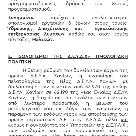
προγραμματιζόμενες δράσεις του 8ετούς
προγραμματισμού.
Συνημμένα
παρέχονται αναλυτικότεροι
απολογισμοί εργασιών & έργων στους τομείς
Ύδρευσης, Αποχέτευσης και Εγκατάστασης
επεξεργασίας λυμάτων
καθώς και στον τομέα
σύνταξης
Μελετών
.
Ε. ΙΣΟΛΟΓΙΣΜΟΙ ΤΗΣ Δ.Ε.Υ.Α.Χ.- ΤΙΜΟΛΟΓΙΑΚΗ
ΠΟΛΙΤΙΚΗ
Η θετική ρύθμιση του δανείου των έργων της
πρώην Δ.Ε.Υ.Α. Χανίων, η ενοποίηση του
πελατολογίου της Νέας Δ.Ε.Υ.Α. Χανίων με
διπλασιασμό των πελατών από 33.970 της πρώην
Δ.Ε.ΥΑ. Χανίων σε 62.190 της νέας Ενιαίας Δ.Ε.ΥΑ
Χανίων, η διαχείριση του συνόλου των πελατών
από λιγότερο προσωπικό, η μείωση του
μισθολογικού κόστους λόγω των μνημονίων, η
παραμονή των εσόδων νερού και αποχέτευσης των
πρώην περιαστικών Δ.Ε. στην Δ.Ε.Υ.Α. αλλά
και
κυρίως
η δυνατότητα των Υπηρεσιών της Δ.Ε.Υ.Α.Χ.,
των στελεχών και του προσωπικού της να
οργανώσει σε νέα βάση την διαχείριση του