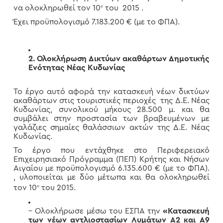
να ολοκληρωθεί τον 10
του 2015 .
ο
Έχει προϋπολογισμό 7.183.200 € (με το ΦΠΑ).
2.
Ολοκλήρωση Δικτύων ακαθάρτων Δημοτικής
Ενότητας Νέας Κυδωνίας
Το έργο αυτό αφορά την κατασκευή νέων δικτύων
ακαθάρτων στις τουριστικές περιοχές της Δ.Ε. Νέας
Κυδωνίας, συνολικού μήκους 28.500 μ. και θα
συμβάλει στην προστασία των βραβευμένων με
γαλάζιες σημαίες θαλάσσιων ακτών της Δ.Ε. Νέας
Κυδωνίας.
Το έργο που εντάχθηκε στο Περιφερειακό
Επιχειρησιακό Πρόγραμμα (ΠΕΠ) Κρήτης και Νήσων
Αιγαίου με προϋπολογισμό 6.135.600 € (με το ΦΠΑ).
, υλοποιείται με δύο μέτωπα και θα ολοκληρωθεί
τον 10
του 2015.
ο
– Ολοκλήρωσε μέσω του ΕΣΠΑ την
«Κατασκευή
των νέων αντλιοστασίων Λυμάτων Α2 και Α9