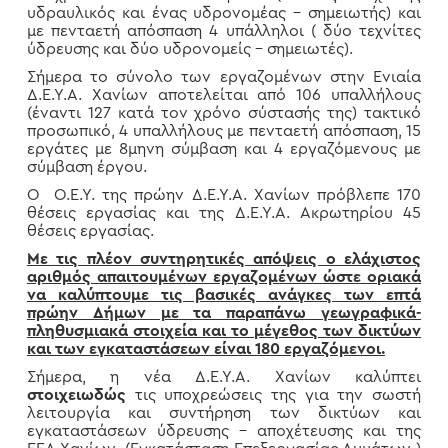
υδραυλικός και ένας υδρονομέας – σημειωτής) και
με πενταετή απόσπαση 4 υπάλληλοι ( δύο τεχνίτες
ύδρευσης και δύο υδρονομείς – σημειωτές).
Σήμερα το σύνολο των εργαζομένων στην Ενιαία
Δ.Ε.Υ.Α. Χανίων αποτελείται από 106 υπαλλήλους
(έναντι 127 κατά τον χρόνο σύστασής της) τακτικό
προσωπικό, 4 υπαλλήλους με πενταετή απόσπαση, 15
εργάτες με 8μηνη σύμβαση και 4 εργαζόμενους με
σύμβαση έργου.
Ο Ο.Ε.Υ. της πρώην Δ.Ε.Υ.Α. Χανίων πρόβλεπε 170
θέσεις εργασίας και της Δ.Ε.Υ.Α. Ακρωτηρίου 45
θέσεις εργασίας.
Με τις πλέον συντηρητικές απόψεις ο ελάχιστος
αριθμός απαιτουμένων εργαζομένων ώστε οριακά
να καλύπτουμε τις βασικές ανάγκες των επτά
πρώην Δήμων με τα παραπάνω γεωγραφικά-
πληθυσμιακά στοιχεία και το μέγεθος των δικτύων
και των εγκαταστάσεων είναι 180 εργαζόμενοι.
Σήμερα, η νέα Δ.Ε.Υ.Α. Χανίων καλύπτει
στοιχειωδώς
τις υποχρεώσεις της για την σωστή
λειτουργία και συντήρηση των δικτύων και
εγκαταστάσεων ύδρευσης – αποχέτευσης και της