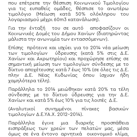
που επέτρεπε την θέσπιση Κοινωνικού Τιμολογίου
για τις ευπαθείς ομάδες, θέσπισε το ανωτέρω
τιμολόγιο (Μείωση κατά 50% ολόκληρου του
λογαριασμού μέχρι 60m3 κατανάλωση).
Για την ένταξή του σε αυτό αποφασίζουν οι
Κοινωνικές Δομές του Δήμου Χανίων (διατηρώντας
μάλιστα την ανωνυμία των εντασσόμενων).
Επίσης πρότεινε και ισχύει για το 2014 νέα μείωση
των τιμολογίων ύδρευσης (κατά 5% στις Δ.Ε.
Χανίων και Ακρωτηρίου) και προχώρησε επίσης σε
σημαντική μείωση των τιμολογίων σύνδεσης με το
δίκτυο αποχέτευσης κατά 7 έως 10% (σε όλες τις Δ.Ε.
πλην Δ.Ε. Νέας Κυδωνίας όπου ίσχυαν ήδη
χαμηλότερα τέλη).
Παράλληλα το 2014 μειώθηκαν κατά 20% τα τέλη
σύνδεσης με το δίκτυο ύδρευσης για την Δ.Ε.
Χανίων και κατά 5% έως 10% για τις λοιπές Δ.Ε.
(Αναλυτικοί συνημμένοι πίνακες βασικών
τιμολογίων Δ.Ε.ΥΑ.Χ. 2012-2014).
Παράλληλα έγινε μια διαρκής προσπάθεια
εισπράξεως των χρεών των πελατών μας, μέσα
όμως σε ένα έντονο αρνητικά οικονομικό κλίμα,