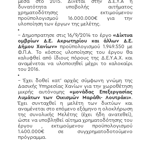
μέσα στο 2015. Δίνεται στην Δ.Ε.Υ.Α η
δυνατότητα υποβολής αιτήματος
χρηματοδότησης εκτιμούμενου
προϋπολογισμού 16.000.000€ για την
υλοποίηση των έργων της μελέτης.
– Δημοπρατησε στις 16/9/2014 το έργο
«Δίκτυα
ομβρίων Δ.Ε. Ακρωτηρίου και άλλων Δ.Ε.
Δήμου Χανίων»
προϋπολογισμού 1.949.550 με
Φ.Π.Α. Το κόστος υλοποίησης του έργου θα
καλυφθεί από ίδιους πόρους της Δ.Ε.Υ.Α.Χ. και
αναμένεται να υλοποιηθεί μέχρι το καλοκαίρι
του 2016.
– Έχει δοθεί κατ’ αρχάς σύμφωνη γνώμη της
Δασικής Υπηρεσίας Χανίων για την χωροθέτηση
μικρής αυτόνομης
«μονάδας Επεξεργασίας
Λυμάτων των Οικισμών Μαράθι- Λουτράκι»
.
Έχει συνταχθεί η μελέτη των δικτύων και
αναμένεται στο επόμενο εξάμηνο η ολοκλήρωση
της συνολικής Μελέτης (έχει ήδη ανατεθεί),
ώστε να υποβληθεί αίτημα χρηματοδότησης του
έργου , εκτιμούμενου προϋπολογισμού
1.400.000€ σε συγχρηματοδοτούμενο
πρόγραμμα.