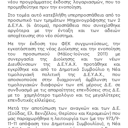
νέου προγράμματος έκδοσης λογαριασμών, που το
προμηθεύτηκε πριν την ενοποίηση.
Στο τομέα αυτό κατεβλήθη υπερπροσπάθεια από το
προσωπικό των τμημάτων Μηχανογράφησης των 2
Δ.Ε.Υ.Α. (4 άτομα), προσπάθεια που συνεχίσθηκε
αργότερα με την ένταξη και των αδειών
αποχέτευσης στο νέο σύστημα.
Με την έκδοση του ΦΕΚ συγχωνεύσεως, την
εγκατάσταση της νέας Διοίκησης και την ενοποίηση
του προσωπικού (Μάϊος-Ιούνιος 2011) με
συνεργασία της Διοίκησης και των νέων
Διευθύνσεων της Δ.Ε.Υ.Α.Χ. προτάθηκε και
εγκρίθηκε και από το Δημοτικό Συμβούλιο η Νέα
τιμολογιακή πολιτική της Δ.Ε.Υ.Α.Χ., που
αποσκοπούσε στην διαχρονική άμβλυνση των
τιμολογιακών διαφορών των επί μέρους Δ.Ε. σε
συνδυασμό με τις απαραίτητες επενδύσεις στις Δ.Ε.
με το χαμηλότερο τιμολόγιο και τις μεγαλύτερες
επενδυτικές ελλείψεις.
Μετά την αποτύπωση των αναγκών και των Δ.Ε.
(Σούδας, Ελ. Βενιζέλου, Θερίσου και Κεραμειών) που
μας παραχωρήθηκε η λειτουργία των (με την 973/9-
11-11 απόφαση του Δημοτικού Συμβουλίου), η Νέα