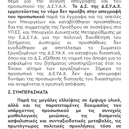
θέμα για την ανάγκη απογραφής και του
προσωπικού της Δ.Ε.Υ.Α.Χ.
Το Δ.Σ. της Δ.Ε.Υ.Α.Χ.
ερμηνεύοντας το νόμο δεν προέβη στην απογραφή
του προσωπικού
παρά τα έγγραφα και τις απειλές
των Υπουργείων και καταβλήθηκαν προσπάθειες
δια της συμμετοχής της Προέδρου σε συσκέψεις στο
ΥΠ.ΕΣ. και Υπουργείο Διοικητικής Μεταρρύθμισης με
την Ε.Δ.Ε.Υ.Α. για την πολιτική διευθέτηση του
ζητήματος. Δυστυχώς οι προσπάθειες δεν
ευοδώθηκαν με αποτέλεσμα το Σωματείο
Εργαζομένων της Δ.Ε.ΥΑ.Χ. να καταφύγει δικαστικά,
όπου και το Δ.Σ. εξέθεσε τη νομική του άποψη για το
εσφαλμένο του ζητήματος υποστηρίζοντας έτσι το
δίκαιο αίτημα των εργαζομένων. Σήμερα το
προσωπικό της Δ.Ε.ΥΑ.Χ. δεν έχει απογραφεί
δυνάμει της προσωρινής διαταγής του δικαστηρίου
και αναμένεται η οριστική απόφαση.
Ζ. ΣΥΜΠΕΡΑΣΜΑΤΑ
Παρά τις μεγάλες ελλείψεις σε έμψυχο υλικό,
αλλά και τις παρατεταμένες δοκιμασίες του
υπάρχοντος προσωπικού με τις συνεχείς
μισθολογικές μειώσεις, τις δυσμενείς
ασφαλιστικές και συνταξιοδοτικές μεταβολές, τις
πρωτόγνωρες πολιτικές προκλήσεις τόσο σε