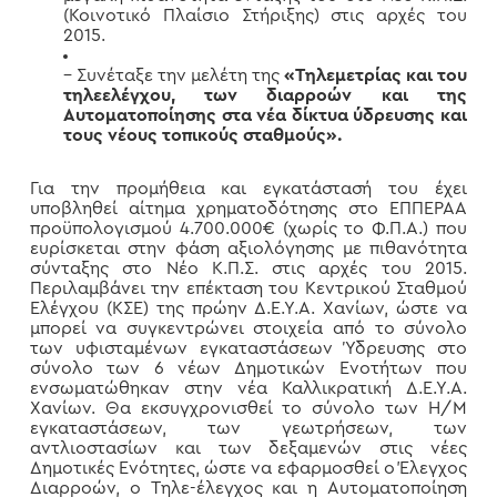
(Κοινοτικό Πλαίσιο Στήριξης) στις αρχές του
2015.
– Συνέταξε την μελέτη της
«Τηλεμετρίας και του
τηλεελέγχου, των διαρροών και της
Αυτοματοποίησης στα νέα δίκτυα ύδρευσης και
τους νέους τοπικούς σταθμούς».
Για την προμήθεια και εγκατάστασή του έχει
υποβληθεί αίτημα χρηματοδότησης στο ΕΠΠΕΡΑΑ
προϋπολογισμού 4.700.000€ (χωρίς το Φ.Π.Α.) που
ευρίσκεται στην φάση αξιολόγησης με πιθανότητα
σύνταξης στο Νέο Κ.Π.Σ. στις αρχές του 2015.
Περιλαμβάνει την επέκταση του Κεντρικού Σταθμού
Ελέγχου (ΚΣΕ) της πρώην Δ.Ε.Υ.Α. Χανίων, ώστε να
μπορεί να συγκεντρώνει στοιχεία από το σύνολο
των υφισταμένων εγκαταστάσεων Ύδρευσης στο
σύνολο των 6 νέων Δημοτικών Ενοτήτων που
ενσωματώθηκαν στην νέα Καλλικρατική Δ.Ε.Υ.Α.
Χανίων. Θα εκσυγχρονισθεί το σύνολο των Η/Μ
εγκαταστάσεων, των γεωτρήσεων, των
αντλιοστασίων και των δεξαμενών στις νέες
Δημοτικές Ενότητες, ώστε να εφαρμοσθεί ο Έλεγχος
Διαρροών, ο Τηλε-έλεγχος και η Αυτοματοποίηση