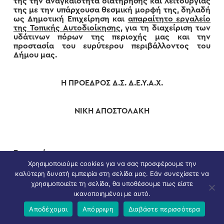
της την αναγκαιότητα διατήρησης και λειτουργίας
της με την υπάρχουσα θεσμική μορφή της, δηλαδή
ως Δημοτική Επιχείρηση και
απαραίτητο εργαλείο
της Τοπικής Αυτοδιοίκησης
, για τη διαχείριση των
υδάτινων πόρων της περιοχής μας και την
προστασία του ευρύτερου περιβάλλοντος του
Δήμου μας.
H
ΠΡΟΕΔΡΟΣ Δ.Σ. Δ.Ε.Υ.Α.Χ.
ΝΙΚΗ ΑΠΟΣΤΟΛΑΚΗ
Συνημμένα:
Χρησιμοποιούμε cookies για να σας προσφέρουμε την
ΕΡΓΑ ΑΠΟΧΕΤΕΥΣΗΣ ΔΕΥΑΧ 2011-2014
καλύτερη δυνατή εμπειρία στη σελίδα μας. Εάν συνεχίσετε να
ΕΡΓΑ ΒΙΟΛΟΓΙΚΟΥ ΚΑΘΑΡΙΣΜΟΥ ΔΕΥΑΧ 2011-2014
χρησιμοποιείτε τη σελίδα, θα υποθέσουμε πως είστε
ικανοποιημένοι με αυτό.
ΕΡΓΑ ΥΔΡΕΥΣΗΣ ΔΕΥΑΧ 2011-2014
Αποδέχομαι
Απόρριψη
Διαβάστε περισσότερα
ΜΕΛΕΤΕΣ ΔΕΥΑΧ 2011-2014
ΠΙΝΑΚΑΣ Ι ΣΤΟΙΧΕΙΑ ΔΙΚΤΥΩΝ κ ΕΓΚΑΤΑΣΤΑΣΕΩΝ