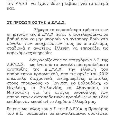
την Ρ.Α.Ε.) να έχουν θετική έκβαση για το αίτημά
μας.
ΣΤ. ΠΡΟΣΩΠΙΚΟ ΤΗΣ Δ.Ε.Υ.Α.Χ.
Σήμερα τα περισσότερα τμήματα των
υπηρεσιών της Δ.Ε.ΥΑ.Χ. είναι υποστελεχωμένα σε
βαθμό που να μην μπορούν να ανταποκριθούν στο
σύνολο των υποχρεώσεών τους με αποτέλεσμα,
σταδιακά η ανωτέρω έλλειψη να επηρεάζει τις
παρεχόμενες υπηρεσίες.
Αναγνωρίζοντας το απερχόμενο Δ.Σ. της
Δ.Ε.Υ.Α.Χ. ως ένα από τα μεγαλύτερα προβλήματα
ανάπτυξης της Δ.Ε.Υ.Α.Χ., την έλλειψη του
απαραίτητου προσωπικού, από τις αρχές του 2012
απέστειλε διαχρονικά τεκμηριωμένες επιστολές
στους Υπουργούς κο Γιανίτση, κο Βολουδάκη, κο
Μιχελάκη, κο Στυλιανίδη, κο Αθανασίου, κο
Μητσοτάκη για την ανάγκη υλοποίησης των
απαραίτητων ανταποδοτικών προσλήψεων που δεν
επιβάρυναν επουδενί το Δημόσιο έλλειμά μας.
Επίσης, ως μέλος του Δ.Σ. της Ε.Δ.Ε.Υ.Α. η Πρόεδρος
του Δ.Σ. συμμετείχε σε επανειλημμένες συσκέψεις