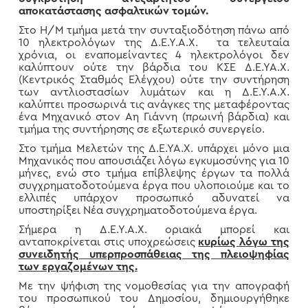
αποκατάστασης ασφαλτικών τομών.
Στο Η/Μ τμήμα μετά την συνταξιοδότηση πάνω από
10 ηλεκτρολόγων της Δ.Ε.Υ.Α.Χ. τα τελευταία
χρόνια, οι εναπομείναντες 4 ηλεκτρολόγοι δεν
καλύπτουν ούτε την βάρδια του ΚΣΕ Δ.Ε.ΥΑ.Χ.
(Κεντρικός Σταθμός Ελέγχου) ούτε την συντήρηση
των αντλιοστασίων λυμάτων και η Δ.Ε.Υ.Α.Χ.
καλύπτει προσωρινά τις ανάγκες της μεταφέροντας
ένα Μηχανικό στον Αη Γιάννη (πρωινή βάρδια) και
τμήμα της συντήρησης σε εξωτερικό συνεργείο.
Στο τμήμα Μελετών της Δ.Ε.ΥΑ.Χ. υπάρχει μόνο μια
Μηχανικός που απουσιάζει λόγω εγκυμοσύνης για 10
μήνες, ενώ στο τμήμα επίβλεψης έργων τα πολλά
συγχρηματοδοτούμενα έργα που υλοποιούμε και το
ελλιπές υπάρχον προσωπικό αδυνατεί να
υποστηρίξει Νέα συγχρηματοδοτούμενα έργα.
Σήμερα η Δ.Ε.Υ.Α.Χ. οριακά μπορεί και
ανταποκρίνεται στις υποχρεώσεις
κυρίως λόγω της
συνειδητής υπερπροσπάθειας της πλειοψηφίας
των εργαζομένων της.
Με την ψήφιση της νομοθεσίας για την απογραφή
του προσωπικού του Δημοσίου, δημιουργήθηκε