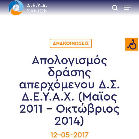
Skip
Menu
to
search
main
Close
content
Menu
ΑΝΑΚΟΙΝΏΣΕΙΣ
Απολογισμός
δράσης
απερχόμενου Δ.Σ.
Δ.Ε.Υ.Α.Χ. (Μαϊος
2011 – Οκτώβριος
2014)
12-05-2017