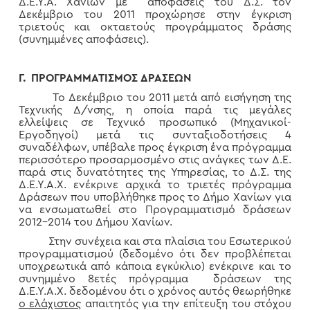
Δ.Ε.Υ.Α. Χανίων με αποφάσεις του Δ.Σ. τον
Δεκέμβριο του 2011 προχώρησε στην έγκριση
τριετούς και οκταετούς προγράμματος δράσης
(συνημμένες αποφάσεις).
Γ
.
ΠΡΟΓΡΑΜΜΑΤΙΣΜΟΣ ΔΡΑΣΕΩΝ
Το Δεκέμβριο του 2011 μετά από εισήγηση της
Τεχνικής Δ/νσης, η οποία παρά τις μεγάλες
ελλείψεις σε Τεχνικό προσωπικό (Μηχανικοί-
Εργοδηγοί) μετά τις συνταξιοδοτήσεις 4
συναδέλφων, υπέβαλε προς έγκριση ένα πρόγραμμα
περισσότερο προσαρμοσμένο στις ανάγκες των Δ.Ε.
παρά στις δυνατότητες της Υπηρεσίας, το Δ.Σ. της
Δ.Ε.Υ.Α.Χ. ενέκρινε αρχικά το τριετές πρόγραμμα
Δράσεων που υποβλήθηκε προς το Δήμο Χανίων για
να ενσωματωθεί στο Προγραμματισμό δράσεων
2012-2014 του Δήμου Χανίων.
Στην συνέχεια και στα πλαίσια του Εσωτερικού
προγραμματισμού (δεδομένο ότι δεν προβλέπεται
υποχρεωτικά από κάποια εγκύκλιο) ενέκρινε και το
συνημμένο 8ετές πρόγραμμα δράσεων της
Δ.Ε.Υ.Α.Χ. δεδομένου ότι ο χρόνος αυτός θεωρήθηκε
ο ελάχιστος
απαιτητός για την επίτευξη του στόχου