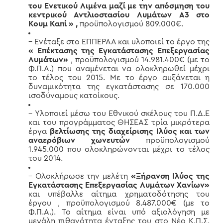
του Ενετικού Λιμένα μαζί με την απόσμηση του
κεντρικού Αντλιοστασίου Λυμάτων Α3 στο
Κουμ Καπί » ,
προϋπολογισμού 809.000€.
– Ενέταξε στο ΕΠΠΕΡΑΑ και υλοποιεί το έργο της
« Επέκτασης της Εγκατάστασης Επεξεργασίας
Λυμάτων»
, προϋπολογισμού 14.981.400€ (με το
Φ.Π.Α.) που αναμένεται να ολοκληρωθεί μέχρι
το τέλος του 2015. Με το έργο αυξάνεται η
δυναμικότητα της εγκατάστασης σε 170.000
ισοδύναμους κατοίκους.
– Υλοποιεί μέσω του Εθνικού σκέλους του Π.Δ.Ε
και του προγράμματος ΘΗΣΕΑΣ τρία μικρότερα
έργα
βελτίωσης της διαχείρισης Ιλύος και των
αναερόβιων χωνευτών
προϋπολογισμού
1.945.000 που ολοκληρώνονται μέχρι το τέλος
του 2014.
– Ολοκλήρωσε την μελέτη
«Ξήρανση Ιλύος της
Εγκατάστασης Επεξεργασίας Λυμάτων Χανίων»
και υπέβαλλε αίτημα χρηματοδότησης του
έργου , προϋπολογισμού 8.487.000€ (με το
Φ.Π.Α.). Το αίτημα είναι υπό αξιολόγηση με
μεγάλη πιθανότητα ένταξης του στο Νέο Κ.Π.Σ.