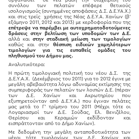
συνόλου των πελατών επέφερε θετικούς
ισολογισμούς (συνημμένες αποφάσεις Δ.Σ. Δ.Ε.ΥΑ.Χ.)
και στις τρείς χρήσεις της Νέας Δ.Ε.Υ.Α. Χανίων (β’
εξάμηνο 2011, 2012 και 2013) με κερδοφορία που της
επέτρεψε να παρέμβει με αυτοχρηματοδοτούμενες
δράσεις στην βελτίωση των υποδομών των Δ.Ε.
αλλά και
στην σταδιακή μείωση των τιμολογίων
καθώς και στην
θέσπιση ειδικών χαμηλότερων
τιμολογίων για τις ευπαθείς ομάδες του
πληθυσμού του Δήμου μας.
Αναλυτικότερα:
Η πρώτη τιμολογιακή πολιτική του νέου Δ.Σ. της
Δ.Ε.Υ.Α.Χ. (Δεκέμβριος του 2011) για το 2012 έγινε με
μεγάλη αβεβαιότητα λόγω αδυναμίας εκτίμησης της
συμπεριφοράς των πελατών των λοιπών Δ.Ε. (πέραν
των Δ.Ε. Χανίων και Ακρωτηρίου που
εξυπηρετούνταν από Δ.Ε.Υ.Α.) που έγιναν πελάτες
μας μετά το Γ’ τρίμηνο του 2011 (Μέχρι τότε οι
Λογαριασμοί των Δ.Ε. Σούδας, Ελ. Βενιζέλου,
Θερίσου και Κεραμιών εκδίδονταν και
εισπράττονταν από το Δήμο Χανίων).
Με δεδομένη την μεγάλη ανταποδοτικότητα των
μέχρι τότε τιμολογίων των Δ.Ε. Χανίων και