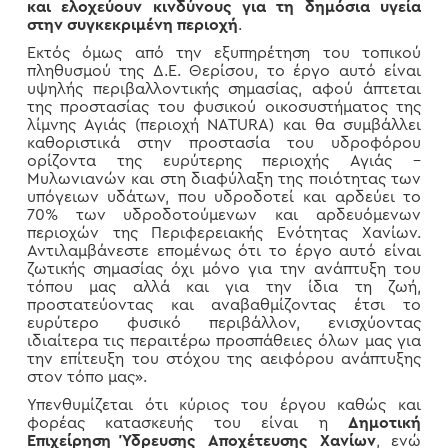
και ελοχεύουν κινδύνους για τη δημόσια υγεία
στην συγκεκριμένη περιοχή
.
Εκτός όμως από την εξυπηρέτηση του τοπικού
πληθυσμού της Δ.Ε. Θερίσου, το έργο αυτό είναι
υψηλής περιβαλλοντικής σημασίας, αφού άπτεται
της προστασίας του φυσικού οικοσυστήματος της
λίμνης Αγιάς (περιοχή NATURA) και θα συμβάλλει
καθοριστικά στην προστασία του υδροφόρου
ορίζοντα της ευρύτερης περιοχής Αγιάς –
Μυλωνιανών και στη διαφύλαξη της ποιότητας των
υπόγειων υδάτων, που υδροδοτεί και αρδεύει το
70% των υδροδοτούμενων και αρδευόμενων
περιοχών της Περιφερειακής Ενότητας Χανίων.
Αντιλαμβάνεστε επομένως ότι το έργο αυτό είναι
ζωτικής σημασίας όχι μόνο για την ανάπτυξη του
τόπου μας αλλά και για την ίδια τη ζωή,
προστατεύοντας και αναβαθμίζοντας έτσι το
ευρύτερο φυσικό περιβάλλον, ενισχύοντας
ιδιαίτερα τις περαιτέρω προσπάθειες όλων μας για
την επίτευξη του στόχου της αειφόρου ανάπτυξης
στον τόπο μας».
Υπενθυμίζεται ότι κύριος του έργου καθώς και
φορέας κατασκευής του είναι η
Δημοτική
Επιχείρηση Ύδρευσης Αποχέτευσης Χανίων
, ενώ