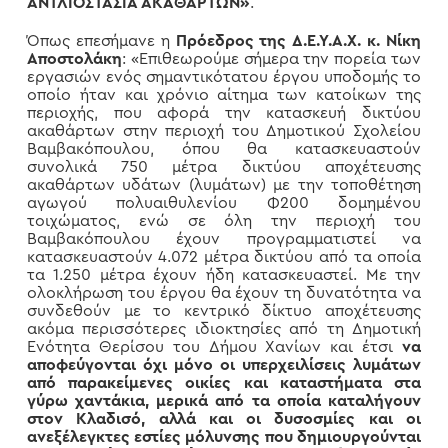
ΑΝΤΛΙΟΣΤΑΣΙΑ ΑΚΑΘΑΡΤΩΝ»
.
Όπως επεσήμανε η
Πρόεδρος της Δ.Ε.Υ.Α.Χ. κ. Νίκη
Αποστολάκη
: «Επιθεωρούμε σήμερα την πορεία των
εργασιών ενός σημαντικότατου έργου υποδομής το
οποίο ήταν και χρόνιο αίτημα των κατοίκων της
περιοχής, που αφορά την κατασκευή δικτύου
ακαθάρτων στην περιοχή του Δημοτικού Σχολείου
Βαμβακόπουλου, όπου θα κατασκευαστούν
συνολικά 750 μέτρα δικτύου αποχέτευσης
ακαθάρτων υδάτων (λυμάτων) με την τοποθέτηση
αγωγού πολυαιθυλενίου Φ200 δομημένου
τοιχώματος, ενώ σε όλη την περιοχή του
Βαμβακόπουλου έχουν προγραμματιστεί να
κατασκευαστούν 4.072 μέτρα δικτύου από τα οποία
τα 1.250 μέτρα έχουν ήδη κατασκευαστεί. Με την
ολοκλήρωση του έργου θα έχουν τη δυνατότητα να
συνδεθούν με το κεντρικό δίκτυο αποχέτευσης
ακόμα περισσότερες ιδιοκτησίες από τη Δημοτική
Ενότητα Θερίσου του Δήμου Χανίων και έτσι
να
αποφεύγονται όχι μόνο οι υπερχειλίσεις λυμάτων
από παρακείμενες οικίες και καταστήματα στα
γύρω χαντάκια, μερικά από τα οποία καταλήγουν
στον Κλαδισό, αλλά και οι δυσοσμίες και οι
ανεξέλεγκτες εστίες μόλυνσης που δημιουργούνται