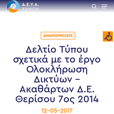
Skip
Menu
to
search
main
Close
content
Menu
ΑΝΑΚΟΙΝΏΣΕΙΣ
Δελτίο Τύπου
σχετικά με το έργο
Ολοκλήρωση
Δικτύων –
Aκαθάρτων Δ.Ε.
Θερίσου 7ος 2014
12-05-2017