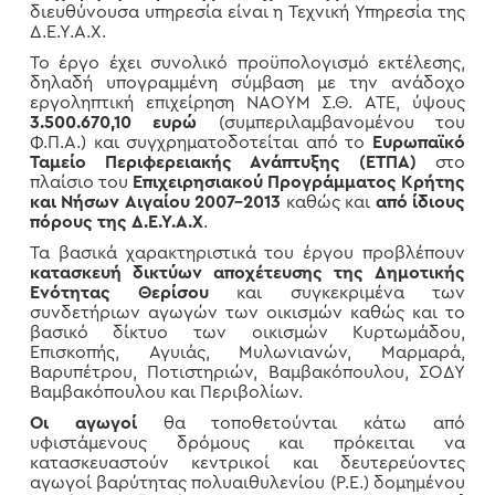
διευθύνουσα υπηρεσία είναι η Τεχνική Υπηρεσία της
Δ.Ε.Υ.Α.Χ.
Το έργο έχει συνολικό προϋπολογισμό εκτέλεσης,
δηλαδή υπογραμμένη σύμβαση με την ανάδοχο
εργοληπτική επιχείρηση ΝΑΟΥΜ Σ.Θ. ΑΤΕ, ύψους
3.500.670,10 ευρώ
(συμπεριλαμβανομένου του
Φ.Π.Α.) και συγχρηματοδοτείται από το
Ευρωπαϊκό
Ταμείο Περιφερειακής Ανάπτυξης (ΕΤΠΑ)
στο
πλαίσιο του
Επιχειρησιακού Προγράμματος Κρήτης
και Νήσων Αιγαίου 2007-2013
καθώς και
από ίδιους
πόρους της Δ.Ε.Υ.Α.Χ
.
Τα βασικά χαρακτηριστικά του έργου προβλέπουν
κατασκευή δικτύων
αποχέτευσης της Δημοτικής
Ενότητας Θερίσου
και συγκεκριμένα των
συνδετήριων αγωγών των οικισμών καθώς και το
βασικό δίκτυο των οικισμών Κυρτωμάδου,
Επισκοπής, Αγυιάς, Μυλωνιανών, Μαρμαρά,
Βαρυπέτρου, Ποτιστηριών, Βαμβακόπουλου, ΣΟΔΥ
Βαμβακόπουλου και Περιβολίων.
Οι αγωγοί
θα τοποθετούνται κάτω από
υφιστάμενους δρόμους και πρόκειται να
κατασκευαστούν κεντρικοί και δευτερεύοντες
αγωγοί βαρύτητας πολυαιθυλενίου (Ρ.Ε.) δομημένου