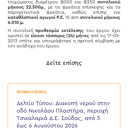
τοιχώματος διαμέτρου Φ200 και Φ250
συνολικού
μήκους 22.500μ.
, με τα φρεάτια επίσκεψης και τα
παροχετευτικά φρεάτια, καθώς επίσης και
καταθλιπτικοί αγωγοί P.E.
10 atm
συνολικού μήκους
6.010 μ.
Η συνολική
προθεσμία εκτέλεσης
του έργου έχει
οριστεί σε
είκοσι τέσσερις (24) μήνες
από τις 17-05-
2013 οπότε και υπογράφτηκε η σχετική σύμβαση με
τον ανάδοχο του έργου.
Δείτε επίσης
Δελτίο
Τύπου:
Ανακοινώσεις
Διακοπή
νερού
Δελτίο Τύπου: Διακοπή νερού στην
στην
οδό Νικολάου Πλαστήρα, περιοχή
οδό
Νικολάου
Τσικαλαριά Δ.Ε. Σούδας, από 3
Πλαστήρα,
έως 6 Αυγούστου 2026
περιοχή