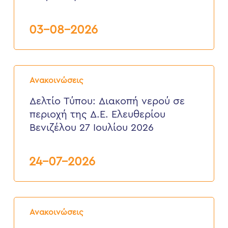
Τσικαλαριά
Δ.Ε.
Σούδας,
03-08-2026
από
3
έως
6
Δελτίο
Αυγούστου
Τύπου:
2026
Ανακοινώσεις
Διακοπή
νερού
Δελτίο Τύπου: Διακοπή νερού σε
σε
περιοχή της Δ.Ε. Ελευθερίου
περιοχή
της
Βενιζέλου 27 Ιουλίου 2026
Δ.Ε.
Ελευθερίου
Βενιζέλου
24-07-2026
27
Ιουλίου
2026
Δελτίο
Τύπου:
Ανακοινώσεις
Eνημερωτική