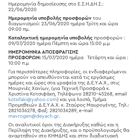
Ημερομηνία δημοσίευσης στο Ε.Σ.Η.ΔΗ.Σ.:
22/06/2020
Ημερομηνία υποβολής προσφορών
του
διαγωνισμού: 23/06/2020 ημέρα Τρίτη και ώρα
09:00 πμ.
Καταληκτική ημερομηνία υποβολής
προσφορών :
09/07/2020 ημέρα Πέμπτη και ώρα 15:00 μ.μ
ΗΜΕΡΟΜΗΝΙΑ ΑΠΟΣΦΡΑΓΙΣΗΣ
ΠΡΟΣΦΟΡΩΝ:
15/07/2020 ημέρα Τετάρτη και ώρα :
10:00 π.μ
Για περισσότερες πληροφορίες, οι ενδιαφερόμενοι
μπορούν να απευθύνονται κατά τις εργάσιμες
ημέρες και ώρες στα γραφεία της Δ.Ε.Υ.Α.Χ., στις
Μουρνιές Χανίων, (για Τεχνική Προσφορά κ.
Χριστίνα Κοτσιφάκη, Τηλέφωνο 28210-45268, email
kotsifaki@yahoo.com
) και για λοιπά, Τμήμα
Προμηθειών Δ.Ε.Υ.Α.Χ. κ. Σταύρος Μαυρογένης, Τηλ.:
2821036278, Φαξ: 2821036289, e-mail
mavrogen@deyach.gr
.
Οι αναλυτικοί όροι της Διακήρυξης καθώς και η
Περίληψη της Διακήρυξης, και ο προϋπολογισμός θα
αναρτηθούν στο ΚΗΜΔΗΣ και στην διαδικτυακή