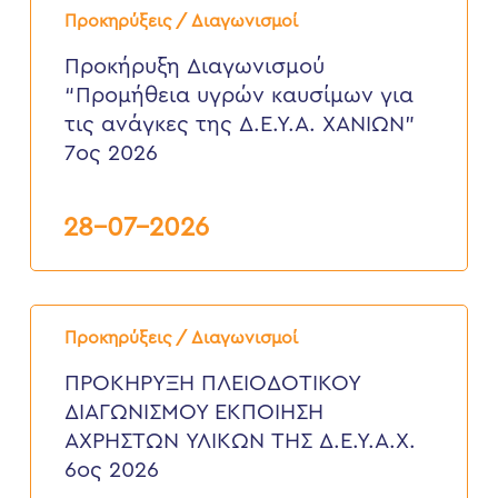
Διαγωνισμού
Προκηρύξεις / Διαγωνισμοί
“Προμήθεια
υγρών
Προκήρυξη Διαγωνισμού
καυσίμων
“Προμήθεια υγρών καυσίμων για
για
τις
τις ανάγκες της Δ.Ε.Υ.Α. ΧΑΝΙΩΝ”
ανάγκες
7ος 2026
της
Δ.Ε.Υ.Α.
ΧΑΝΙΩΝ”
7ος
28-07-2026
2026
ΠΡΟΚΗΡΥΞΗ
ΠΛΕΙΟΔΟΤΙΚΟΥ
Προκηρύξεις / Διαγωνισμοί
ΔΙΑΓΩΝΙΣΜΟΥ
ΕΚΠΟΙΗΣΗ
ΠΡΟΚΗΡΥΞΗ ΠΛΕΙΟΔΟΤΙΚΟΥ
ΑΧΡΗΣΤΩΝ
ΔΙΑΓΩΝΙΣΜΟΥ ΕΚΠΟΙΗΣΗ
ΥΛΙΚΩΝ
ΤΗΣ
ΑΧΡΗΣΤΩΝ ΥΛΙΚΩΝ ΤΗΣ Δ.Ε.Υ.Α.Χ.
Δ.Ε.Υ.Α.Χ.
6ος 2026
6ος
2026