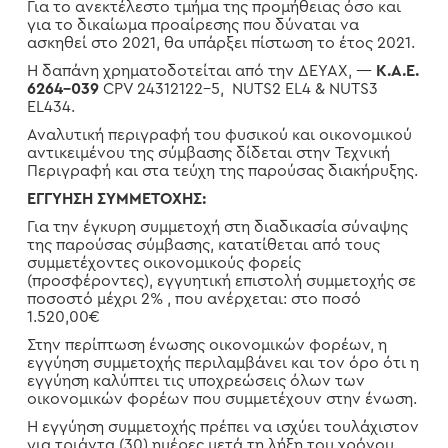
Για το ανεκτέλεστο τμήμα της προμήθειας όσο και
για το δικαίωμα προαίρεσης που δύναται να
ασκηθεί στο 2021, θα υπάρξει πίστωση το έτος 2021.
Η δαπάνη χρηματοδοτείται από την ΔΕΥΑΧ, —
Κ.Α.Ε.
6264-039
CPV 24312122-5, NUTS2 EL4 & NUTS3
EL434.
Αναλυτική περιγραφή του φυσικού και οικονομικού
αντικειμένου της σύμβασης δίδεται στην Τεχνική
Περιγραφή και στα τεύχη της παρούσας διακήρυξης.
ΕΓΓΥΗΣΗ ΣΥΜΜΕΤΟΧΗΣ:
Για την έγκυρη συμμετοχή στη διαδικασία σύναψης
της παρούσας σύμβασης, κατατίθεται από τους
συμμετέχοντες οικονομικούς φορείς
(προσφέροντες), εγγυητική επιστολή συμμετοχής σε
ποσοστό μέχρι 2% , που ανέρχεται: στο ποσό
1.520,00€
Στην περίπτωση ένωσης οικονομικών φορέων, η
εγγύηση συμμετοχής περιλαμβάνει και τον όρο ότι η
εγγύηση καλύπτει τις υποχρεώσεις όλων των
οικονομικών φορέων που συμμετέχουν στην ένωση.
Η εγγύηση συμμετοχής πρέπει να ισχύει τουλάχιστον
για τριάντα (30) ημέρες μετά τη λήξη του χρόνου