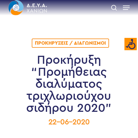
Skip
Menu
to
search
main
Close
content
Menu
ΠΡΟΚΗΡΎΞΕΙΣ / ΔΙΑΓΩΝΙΣΜΟΊ
Προκήρυξη
“Προμήθειας
διαλύματος
τριχλωριούχου
σιδήρου 2020”
22-06-2020