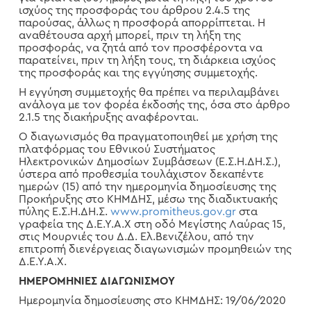
ισχύος της προσφοράς του άρθρου 2.4.5 της
παρούσας, άλλως η προσφορά απορρίπτεται. Η
αναθέτουσα αρχή μπορεί, πριν τη λήξη της
προσφοράς, να ζητά από τον προσφέροντα να
παρατείνει, πριν τη λήξη τους, τη διάρκεια ισχύος
της προσφοράς και της εγγύησης συμμετοχής.
Η εγγύηση συμμετοχής θα πρέπει να περιλαμβάνει
ανάλογα με τον φορέα έκδοσής της, όσα στο άρθρο
2.1.5 της διακήρυξης αναφέρονται.
Ο διαγωνισμός θα πραγματοποιηθεί με χρήση της
πλατφόρμας του Εθνικού Συστήματος
Ηλεκτρονικών Δημοσίων Συμβάσεων (Ε.Σ.Η.ΔΗ.Σ.),
ύστερα από προθεσμία τουλάχιστον δεκαπέντε
ημερών (15) από την ημερομηνία δημοσίευσης της
Προκήρυξης στο ΚΗΜΔΗΣ, μέσω της διαδικτυακής
πύλης Ε.Σ.Η.ΔΗ.Σ.
www.promitheus.gov.gr
στα
γραφεία της Δ.Ε.Υ.Α.Χ στη οδό Μεγίστης Λαύρας 15,
στις Μουρνιές του Δ.Δ. Ελ.Βενιζέλου, από την
επιτροπή διενέργειας διαγωνισμών προμηθειών της
Δ.Ε.Υ.Α.Χ.
ΗΜΕΡΟΜΗΝΙΕΣ ΔΙΑΓΩΝΙΣΜΟΥ
Ημερομηνία δημοσίευσης στο ΚΗΜΔΗΣ: 19/06/2020