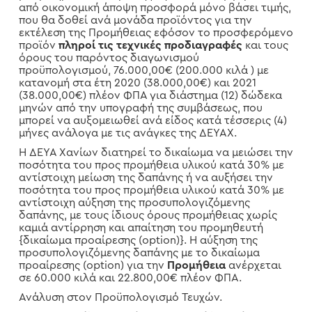
από οικονομική άποψη προσφορά μόνο βάσει τιμής,
που θα δοθεί ανά μονάδα προϊόντος για την
εκτέλεση της Προμήθειας εφόσον το προσφερόμενο
προϊόν
πληροί τις τεχνικές προδιαγραφές
και τους
όρους του παρόντος διαγωνισμού
προϋπολογισμού, 76.000,00€ (200.000 κιλά ) με
κατανομή στα έτη 2020 (38.000,00€) και 2021
(38.000,00€) πλέον ΦΠΑ για διάστημα (12) δώδεκα
μηνών από την υπογραφή της συμβάσεως, που
μπορεί να αυξομειωθεί ανά είδος κατά τέσσερις (4)
μήνες ανάλογα με τις ανάγκες της ΔΕΥΑΧ.
Η ΔΕΥΑ Χανίων διατηρεί το δικαίωμα να μειώσει την
ποσότητα του προς προμήθεια υλικού κατά 30% με
αντίστοιχη μείωση της δαπάνης ή να αυξήσει την
ποσότητα του προς προμήθεια υλικού κατά 30% με
αντίστοιχη αύξηση της προσυπολογιζόμενης
δαπάνης, με τους ίδιους όρους προμήθειας χωρίς
καμιά αντίρρηση και απαίτηση του προμηθευτή
{δικαίωμα προαίρεσης (option)}. Η αύξηση της
προσυπολογιζόμενης δαπάνης με το δικαίωμα
προαίρεσης (option) για την
Προμήθεια
ανέρχεται
σε 60.000 κιλά και 22.800,00€ πλέον ΦΠΑ.
Ανάλυση στον Προϋπολογισμό Τευχών.