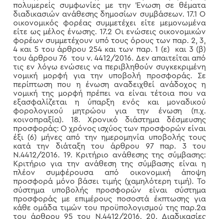
πολυμερείς συμφωνίες με την Ένωση σε θέματα
διαδικασιών ανάθεσης δημοσίων συμβάσεων. 17.1 Ο
οικονομικός φορέας συμμετέχει είτε μεμονωμένα
είτε ως μέλος ένωσης. 17.2 Οι ενώσεις οικονομικών
φορέων συμμετέχουν υπό τους όρους των παρ. 2, 3,
4 και 5 του άρθρου 254 και των παρ. 1 (ε) και 3 (β)
του άρθρου 76 του ν. 4412/2016. Δεν απαιτείται από
τις εν λόγω ενώσεις να περιβληθούν συγκεκριμένη
νομική μορφή για την υποβολή προσφοράς. Σε
περίπτωση που η ένωση αναδειχθεί ανάδοχος η
νομική της μορφή πρέπει να είναι τέτοια που να
εξασφαλίζεται η ύπαρξη ενός και μοναδικού
φορολογικού μητρώου για την ένωση (π.χ.
κοινοπραξία). 18. Χρονικό διάστημα δέσμευσης
προσφοράς: Ο χρόνος ισχύος των προσφορών είναι
έξι (6) μήνες από την ημερομηνία υποβολής τους
κατά την διάταξη του άρθρου 97 παρ. 3 του
Ν.4412/2016. 19. Κριτήριο ανάθεσης της σύμβασης:
Κριτήριο για την ανάθεση της σύμβασης είναι η
πλέον συμφέρουσα από οικονομική άποψη
προσφορά μόνο βάσει τιμής (χαμηλότερη τιμή). Το
σύστημα υποβολής προσφορών είναι σύστημα
προσφοράς με επιμέρους ποσοστά έκπτωσης για
κάθε ομάδα τιμών του προϋπολογισμού της παρ.2α
του άρθρου 95 του Ν.4412/2016. 20. Διαδικασίες