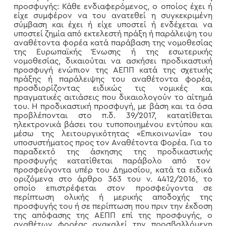
προσφυγής: Κάθε ενδιαφερόμενος, ο οποίος έχει ή
είχε συμφέρον να του ανατεθεί η συγκεκριμένη
σύμβαση και έχει ή είχε υποστεί ή ενδέχεται να
υποστεί ζημία από εκτελεστή πράξη ή παράλειψη του
αναθέτοντα φορέα κατά παράβαση της νομοθεσίας
της Ευρωπαϊκής Ένωσης ή της εσωτερικής
νομοθεσίας, δικαιούται να ασκήσει προδικαστική
προσφυγή ενώπιον της ΑΕΠΠ κατά της σχετικής
πράξης ή παράλειψης του αναθέτοντα φορέα,
προσδιορίζοντας ειδικώς τις νομικές και
πραγματικές αιτιάσεις που δικαιολογούν το αίτημά
του. Η προδικαστική προσφυγή, με βάση και τα όσα
προβλέπονται στο π.δ. 39/2017, κατατίθεται
ηλεκτρονικά βάσει του τυποποιημένου εντύπου και
μέσω της λειτουργικότητας «Επικοινωνία» του
υποσυστήματος προς τον Αναθέτοντα Φορέα. Για το
παραδεκτό της άσκησης της προδικαστικής
προσφυγής κατατίθεται παράβολο από τον
προσφεύγοντα υπέρ του Δημοσίου, κατά τα ειδικά
οριζόμενα στο άρθρο 363 του ν. 4412/2016, το
οποίο επιστρέφεται στον προσφεύγοντα σε
περίπτωση ολικής ή μερικής αποδοχής της
προσφυγής του ή σε περίπτωση που πριν την έκδοση
της απόφασης της ΑΕΠΠ επί της προσφυγής, ο
αναθέτων φορέας ανακαλεί την προσβαλλόμενη