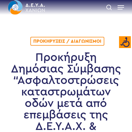
Skip
Menu
to
search
main
Close
content
Menu
ΠΡΟΚΗΡΎΞΕΙΣ / ΔΙΑΓΩΝΙΣΜΟΊ
Προκήρυξη
Δημόσιας Σύμβασης
“Ασφαλτοστρώσεις
καταστρωμάτων
οδών μετά από
επεμβάσεις της
Δ.Ε.Υ.Α.Χ. &