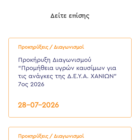
Δείτε επίσης
Προκήρυξη
Διαγωνισμού
Προκηρύξεις / Διαγωνισμοί
“Προμήθεια
υγρών
Προκήρυξη Διαγωνισμού
καυσίμων
“Προμήθεια υγρών καυσίμων για
για
τις
τις ανάγκες της Δ.Ε.Υ.Α. ΧΑΝΙΩΝ”
ανάγκες
7ος 2026
της
Δ.Ε.Υ.Α.
ΧΑΝΙΩΝ”
7ος
28-07-2026
2026
ΠΡΟΚΗΡΥΞΗ
ΠΛΕΙΟΔΟΤΙΚΟΥ
Προκηρύξεις / Διαγωνισμοί