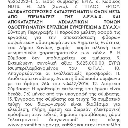
45233222-1. 5. Είδος σύμβασης: ΕΡΓΑ. 6. Κωδικός
NUTS: ΕL 434 (Χανιά). 7. ΤΙΤΛΟΣ ΕΡΓΟΥ:
«
ΑΣΦΑΛΤΟΣΤΡΩΣΕΙΣ ΚΑΤΑΣΤΡΩΜΑΤΩΝ ΟΔΩΝ ΜΕΤΑ
ΑΠΟ ΕΠΕΜΒΑΣΕΙΣ ΤΗΣ Δ.Ε.Υ.Α.Χ. ΚΑΙ
ΑΠΟΚΑΤΑΣΤΑΣΗ ΑΣΦΑΛΤΙΚΩΝ ΤΟΜΩΝ
ΟΔΟΣΤΡΩΜΑΤΩΝ ΕΡΓΑΣΙΩΝ ΣΥΝΕΡΓΕΙΩΝ Δ.Ε.Υ.Α.Χ.
»
Σύντομη Περιγραφή: Η παρούσα μελέτη αφορά τις
εργασίες για την αποκατάσταση φθορών
ασφαλτικών οδοστρωμάτων σε Δημοτικές Ενότητες
του Δήμου Χανίων, χωρίς καμία αλλαγή των
γεωμετρικών χαρακτηριστικών των οδών. 8. Η
Σύμβαση δεν υποδιαιρείται σε τμήματα. 9.
Εκτιμώμενη συνολική αξία: 3.625.000,00 ΕΥΡΩ
(συμπεριλαμβανομένου του Φ.Π.Α.). 10.
Απαγορεύονται οι εναλλακτικές προσφορές. 11.
Διαδικασία ανάθεσης: Ανοικτή διαδικασία σύμφωνα
με το άρθρο 264 του ν.4412/2016. 12. Διάρκεια
Σύμβασης: Η προθεσμία εκτέλεσης του έργου είναι
δεκάξι (16) μήνες από την υπογραφή της σύμβασης.
13. Έγγραφα της σύμβασης και τεύχη: Τα συμβατικά
τεύχη του διαγωνισμού είναι διαθέσιμα για
ελεύθερη, πλήρη, άμεση και δωρεάν ηλεκτρονική
πρόσβαση στον ειδικό, δημόσια προσβάσιμο, χώρο
“ηλεκτρονικοί διαγωνισμοί” της πύλης
www.promitheus.gov.gr, καθώς και στην ιστοσελίδα