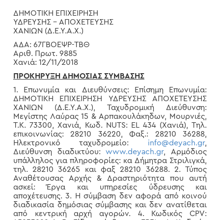
ΔΗΜΟΤΙΚΗ ΕΠΙΧΕΙΡΗΣΗ
ΥΔΡΕΥΣΗΣ – ΑΠΟΧΕΤΕΥΣΗΣ
ΧΑΝΙΩΝ (Δ.Ε.Υ.Α.Χ.)
ΑΔΑ: 67ΓΒΟΕΨΡ-ΤΒΘ
Αριθ. Πρωτ. 9885
Χανιά: 12/11/2018
ΠΡΟΚΗΡΥΞΗ ΔΗΜΟΣΙΑΣ ΣΥΜΒΑΣΗΣ
1. Επωνυμία και Διευθύνσεις: Επίσημη Επωνυμία:
ΔΗΜΟΤΙΚΗ ΕΠΙΧΕΙΡΗΣΗ ΥΔΡΕΥΣΗΣ ΑΠΟΧΕΤΕΥΣΗΣ
ΧΑΝΙΩΝ (Δ.Ε.Υ.Α.Χ.), Ταχυδρομική Διεύθυνση:
Μεγίστης Λαύρας 15 & Αρπακουλάκηδων, Μουρνιές,
Τ.Κ. 73300, Χανιά, Κωδ. NUTS: ΕL 434 (Χανιά), Τηλ.
επικοινωνίας: 28210 36220, Φαξ.: 28210 36288,
Ηλεκτρονικό ταχυδρομείο:
info@deyach.gr
,
Διεύθυνση διαδικτύου:
www.deyach.gr
, Αρμόδιος
υπάλληλος για πληροφορίες: κα Δήμητρα Στριλιγκά,
τηλ. 28210 36265 και φαξ 28210 36288. 2. Τύπος
Αναθέτουσας Αρχής & Δραστηριότητα που αυτή
ασκεί: Έργα και υπηρεσίες ύδρευσης και
αποχέτευσης. 3. Η σύμβαση δεν αφορά από κοινού
διαδικασία δημόσιας σύμβασης και δεν ανατίθεται
από κεντρική αρχή αγορών. 4. Κωδικός CPV: