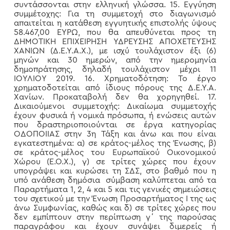
συντάσσονται στην ελληνική γλώσσα. 15. Εγγύηση
συμμέτοχης: Για τη συμμετοχή στο διαγωνισμό
απαιτείται η κατάθεση εγγυητικής επιστολής ύψους
58.467,00 ΕΥΡΩ, που θα απευθύνεται προς τη
ΔΗΜΟΤΙΚΗ ΕΠΙΧΕΙΡΗΣΗ ΥΔΡΕΥΣΗΣ ΑΠΟΧΕΤΕΥΣΗΣ
ΧΑΝΙΩΝ (Δ.Ε.Υ.Α.Χ.), με ισχύ τουλάχιστον έξι (6)
μηνών και 30 ημερών, από την ημερομηνία
δημοπράτησης, δηλαδή τουλάχιστον μέχρι 11
ΙΟΥΛΙΟΥ 2019. 16. Χρηματοδότηση: Το έργο
χρηματοδοτείται από ίδιους πόρους της Δ.Ε.Υ.Α.
Χανίων. Προκαταβολή δεν θα χορηγηθεί. 17.
Δικαιούμενοι συμμετοχής: Δικαίωμα συμμετοχής
έχουν φυσικά ή νομικά πρόσωπα, ή ενώσεις αυτών
που δραστηριοποιούνται σε έργα κατηγορίας
ΟΔΟΠΟΙΙΑΣ στην 3η Τάξη και άνω και που είναι
εγκατεστημένα: α) σε κράτος-μέλος της Ένωσης, β)
σε κράτος-μέλος του Ευρωπαϊκού Οικονομικού
Χώρου (Ε.Ο.Χ.), γ) σε τρίτες χώρες που έχουν
υπογράψει και κυρώσει τη ΣΔΣ, στο βαθμό που η
υπό ανάθεση δημόσια σύμβαση καλύπτεται από τα
Παραρτήματα 1, 2, 4 και 5 και τις γενικές σημειώσεις
του σχετικού με την Ένωση Προσαρτήματος Ι της ως
άνω Συμφωνίας, καθώς και δ) σε τρίτες χώρες που
δεν εμπίπτουν στην περίπτωση γ΄ της παρούσας
παραγράφου και έχουν συνάψει διμερείς ή