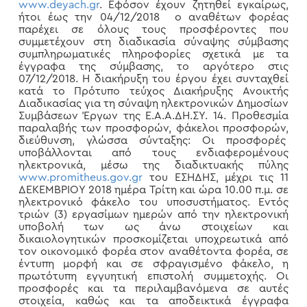
www.deyach.gr
. Εφόσον έχουν ζητηθεί εγκαίρως,
ήτοι έως την 04/12/2018 ο αναθέτων φορέας
παρέχει σε όλους τους προσφέροντες που
συμμετέχουν στη διαδικασία σύναψης σύμβασης
συμπληρωματικές πληροφορίες σχετικά με τα
έγγραφα της σύμβασης, το αργότερο στις
07/12/2018. Η διακήρυξη του έργου έχει συνταχθεί
κατά το Πρότυπο τεύχος Διακήρυξης Ανοικτής
Διαδικασίας για τη σύναψη ηλεκτρονικών Δημοσίων
Συμβάσεων Έργων της Ε.Α.Α.ΔΗ.ΣΥ. 14. Προθεσμία
παραλαβής των προσφορών, φάκελοι προσφορών,
διεύθυνση, γλώσσα σύνταξης: Οι προσφορές
υποβάλλονται από τους ενδιαφερομένους
ηλεκτρονικά, μέσω της διαδικτυακής πύλης
www.promitheus.gov.gr
του ΕΣΗΔΗΣ, μέχρι τις 11
ΔΕΚΕΜΒΡΙΟΥ 2018 ημέρα Τρίτη και ώρα 10.00 π.μ. σε
ηλεκτρονικό φάκελο του υποσυστήματος. Εντός
τριών (3) εργασίμων ημερών από την ηλεκτρονική
υποβολή των ως άνω στοιχείων και
δικαιολογητικών προσκομίζεται υποχρεωτικά από
τον οικονομικό φορέα στον αναθέτοντα φορέα, σε
έντυπη μορφή και σε σφραγισμένο φάκελο, η
πρωτότυπη εγγυητική επιστολή συμμετοχής. Οι
προσφορές και τα περιλαμβανόμενα σε αυτές
στοιχεία, καθώς και τα αποδεικτικά έγγραφα