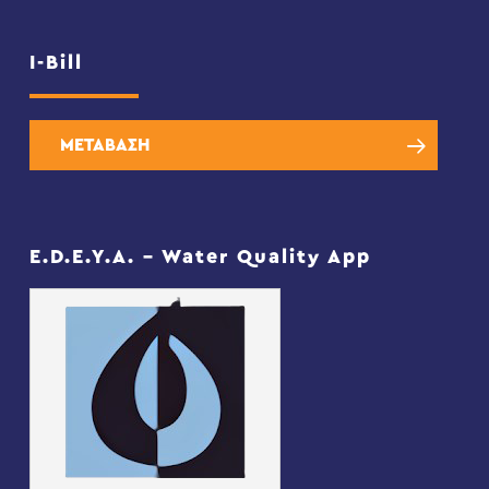
I-Bill
ΜΕΤΑΒΑΣΗ
E.D.E.Y.A. – Water Quality App