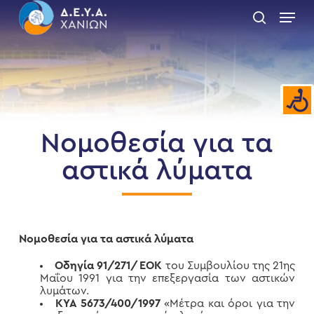
Skip
Menu
to
search
main
Close
content
Menu
Νομοθεσία για τα
αστικά λύματα
Νομοθεσία για τα αστικά λύματα
Οδηγία 91/271/ΕΟΚ
του Συμβουλίου της 21ης
Μαΐου 1991 για την επεξεργασία των αστικών
λυμάτων.
ΚΥΑ 5673/400/1997
«Μέτρα και όροι για την