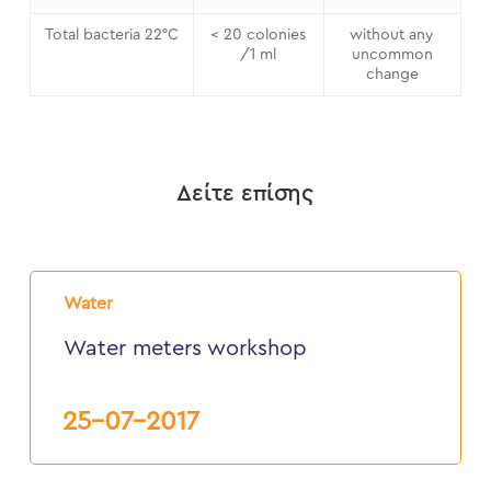
Total bacteria 22°C
< 20 colonies
without any
/1 ml
uncommon
change
Δείτε επίσης
Water
meters
Water
workshop
Water meters workshop
25-07-2017