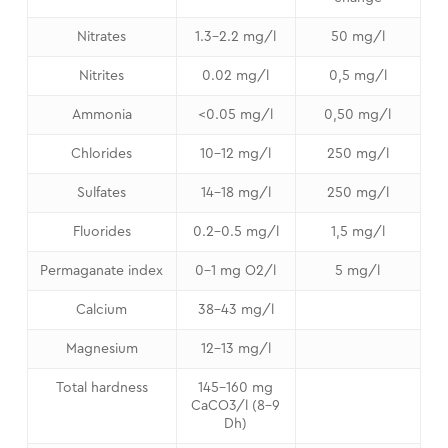
Nitrates
1.3-2.2 mg/l
50 mg/l
Nitrites
0.02 mg/l
0,5 mg/l
Ammonia
<0.05 mg/l
0,50 mg/l
Chlorides
10-12 mg/l
250 mg/l
Sulfates
14-18 mg/l
250 mg/l
Fluorides
0.2-0.5 mg/l
1,5 mg/l
Permaganate index
0-1 mg O2/l
5 mg/l
Calcium
38-43 mg/l
Magnesium
12-13 mg/l
Total hardness
145-160 mg
CaCO3/l (8-9
Dh)