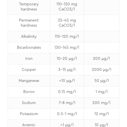
Temporary
110-120 mg
hardness
CaCO3/l
Permanent
35-45 mg
hardness
CaCO3/l
Alkalinity
110-120 mg/l
Bicarbonates
130-145 mg/l
Iron
10-20 μg/l
200 μg/l
Copper
3-15 μg/l
2000 μg/l
Manganese
<10 μg/l
50 μg/l
Boron
0.15 mg/l
1 mg/l
Sodium
7-8 mg/l
200 mg/l
Potassium
0.5-1 mg/l
12 mg/l
Arsenic
<1 μg/l
10 μg/l