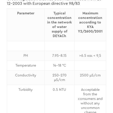
12-2003 with European directive 98/83
Parameter
Typical
Maximum
concentration
concentration
in the network
according to
of water
KYA
supply of
Y2/2600/2001
DEYACh
PH
7.95-8.15
>6.5 και < 9,5
Temperature
14-18 °C
Conductivity
250-270
2500 μS/cm
μS/cm
Turbidity
0.5 NTU
Acceptable
from the
consumers and
without any
uncommon
change