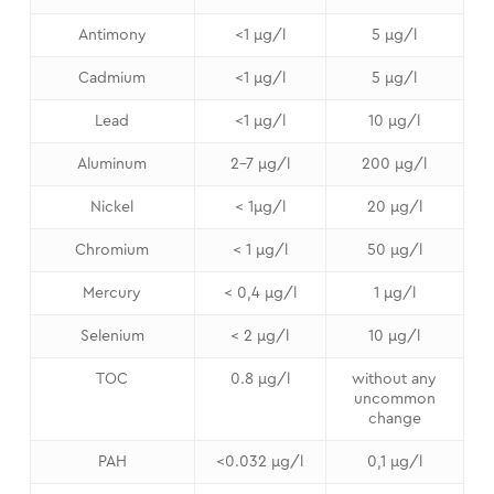
Antimony
<1 μg/l
5 μg/l
Cadmium
<1 μg/l
5 μg/l
Lead
<1 μg/l
10 μg/l
Aluminum
2-7 μg/l
200 μg/l
Nickel
< 1μg/l
20 μg/l
Chromium
< 1 μg/l
50 μg/l
Mercury
< 0,4 μg/l
1 μg/l
Selenium
< 2 μg/l
10 μg/l
TOC
0.8 μg/l
without any
uncommon
change
PAH
<0.032 μg/l
0,1 μg/l