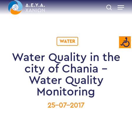
Skip
Menu
to
search
main
Close
content
Menu
WATER
Water Quality in the
city of Chania –
Water Quality
Monitoring
25-07-2017