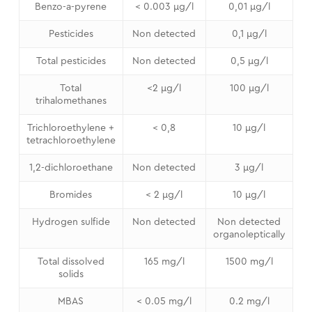
Benzo-a-pyrene
< 0.003 μg/l
0,01 μg/l
Pesticides
Non detected
0,1 μg/l
Total pesticides
Non detected
0,5 μg/l
Total
<2 μg/l
100 μg/l
trihalomethanes
Trichloroethylene +
< 0,8
10 μg/l
tetrachloroethylene
1,2-dichloroethane
Non detected
3 μg/l
Bromides
< 2 μg/l
10 μg/l
Hydrogen sulfide
Non detected
Non detected
organoleptically
Total dissolved
165 mg/l
1500 mg/l
solids
MBAS
< 0.05 mg/l
0.2 mg/l