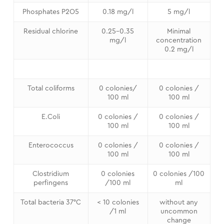
Phosphates P2O5
0.18 mg/l
5 mg/l
Residual chlorine
0.25-0.35
Minimal
mg/l
concentration
0.2 mg/l
Total coliforms
0 colonies/
0 colonies /
100 ml
100 ml
E.Coli
0 colonies /
0 colonies /
100 ml
100 ml
Enterococcus
0 colonies /
0 colonies /
100 ml
100 ml
Clostridium
0 colonies
0 colonies /100
perfingens
/100 ml
ml
Total bacteria 37°C
< 10 colonies
without any
/1 ml
uncommon
change