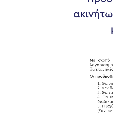
ακινήτω
Με σκοπό 
λογαριασμο
δίνεται πλέ
Οι
προϋποθ
Θα υπ
Δεν θ
Θα τα
Θα υ
διαδικα
Η ισχ
(Εάν εν