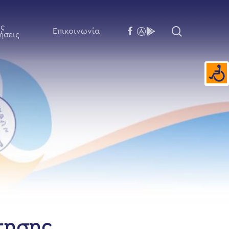
ές
search
facebook
flickr
behance
Επικοινωνία
ήσεις
τησης