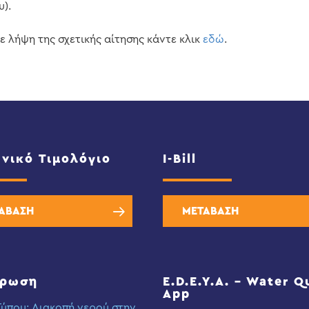
υ).
τε λήψη της σχετικής αίτησης κάντε κλικ
εδώ
.
νικό Τιμολόγιο
I-Bill
ΑΒΑΣΗ
ΜΕΤΑΒΑΣΗ
έρωση
E.D.E.Y.A. – Water Q
App
Τύπου: Διακοπή νερού στην