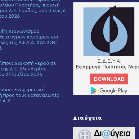
ολάου Πλαστήρα, περιοχή
ριά Δ.Ε. Σούδας, από 3 έως 6
του 2026
6
υξη Διαγωνισμού
εια υγρών καυσίμων για
γκες της Δ.Ε.Υ.Α. ΧΑΝΙΩΝ”
6
Τύπου: Διακοπή νερού σε
 της Δ.Ε. Ελευθερίου
ου 27 Ιουλίου 2026
Τύπου: Eνημερωτική
ή προς τους καταναλωτές
Υ.Α.Χ.
Διαύγεια