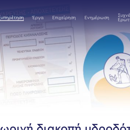
Συχν
ξυπηρέτηση
Έργα
Επιχείρηση
Ενημέρωση
Ερωτ
ωρινή διακοπή υδροδό