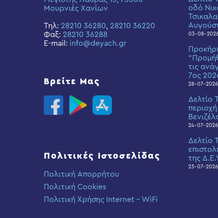
οδό Νικ
Μουρνιές Χανίων
Τσικαλα
Αυγούσ
Τηλ:
28210 36280
,
28210 36220
Φαξ:
28210 36288
03-08-202
E-mail:
info@deyach.gr
Προκήρ
“Προμήθ
τις ανά
7ος 202
Βρείτε Μας
28-07-2026
Δελτίο 
περιοχή
Βενιζέλ
24-07-2026
Δελτίο 
επιστολ
Πολιτικές Ιστοσελίδας
της Δ.Ε.
23-07-2026
Πολιτική Απορρήτου
Πολιτική Cookies
Πολιτική Χρήσης Internet – WiFi