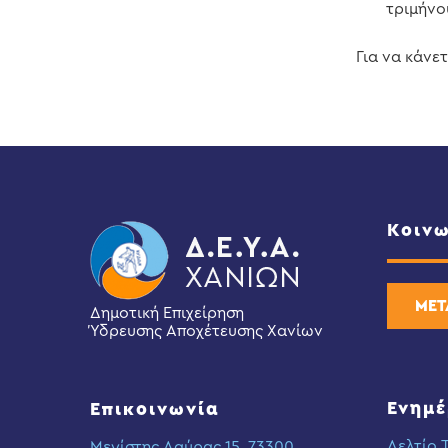
τριμήνο
Για να κάνε
Κοινω
ΜΕΤ
Δημοτική Επιχείρηση
Ύδρευσης Αποχέτευσης Χανίων
Ενημ
Επικοινωνία
Δελτίο 
Μεγίστης Λαύρας 15, 73300