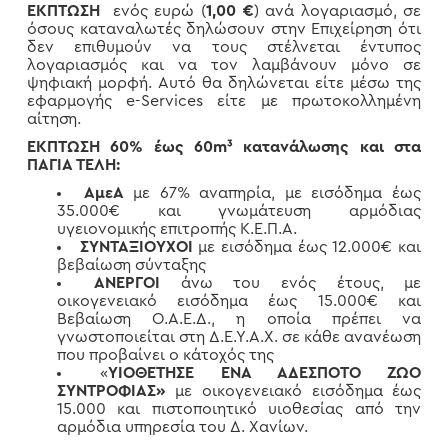
ΕΚΠΤΩΣΗ
ενός ευρώ (
1,00 €
) ανά λογαριασμό, σε
όσους καταναλωτές δηλώσουν στην Επιχείρηση ότι
δεν επιθυμούν να τους στέλνεται έντυπος
λογαριασμός και να τον λαμβάνουν μόνο σε
ψηφιακή μορφή. Αυτό θα δηλώνεται είτε μέσω της
εφαρμογής e-Services είτε με πρωτοκολλημένη
αίτηση.
ΕΚΠΤΩΣΗ 60% έως 60
m³
κατανάλωσης και στα
ΠΑΓΙΑ ΤΕΛΗ:
ΑμεΑ
με 67% αναπηρία, με εισόδημα έως
35.000€ και γνωμάτευση αρμόδιας
υγειονομικής επιτροπής Κ.Ε.Π.Α.
ΣΥΝΤΑΞΙΟΥΧΟΙ
με εισόδημα έως 12.000€ και
βεβαίωση σύνταξης
ΑΝΕΡΓΟΙ
άνω του ενός έτους, με
οικογενειακό εισόδημα έως 15.000€ και
Βεβαίωση Ο.Α.Ε.Δ., η οποία πρέπει να
γνωστοποιείται στη Δ.Ε.Υ.Α.Χ. σε κάθε ανανέωση
που προβαίνει ο κάτοχός της
«
ΥΙΟΘΕΤΗΣΕ ΕΝΑ ΑΔΕΣΠΟΤΟ ΖΩΟ
ΣΥΝΤΡΟΦΙΑΣ»
με οικογενειακό εισόδημα έως
15.000 και πιστοποιητικό υιοθεσίας από την
αρμόδια υπηρεσία του Δ. Χανίων.