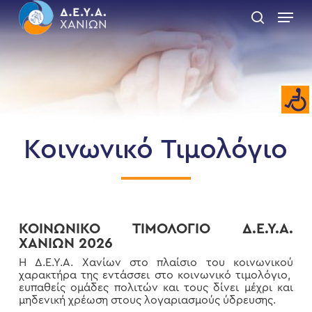
Skip
Menu
to
search
main
Close
content
Menu
Κοινωνικό Τιμολόγιο
ΚΟΙΝΩΝΙΚΟ ΤΙΜΟΛΟΓΙΟ Δ.Ε.Υ.Α.
ΧΑΝΙΩΝ 2026
Η Δ.Ε.Υ.Α. Χανίων στο πλαίσιο του κοινωνικού
χαρακτήρα της εντάσσει στο κοινωνικό τιμολόγιο,
ευπαθείς ομάδες πολιτών και τους δίνει μέχρι και
μηδενική χρέωση στους λογαριασμούς ύδρευσης.