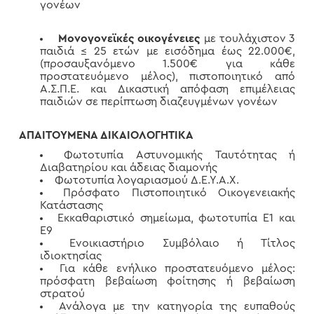
γονέων
Μονογονεϊκές οικογένειες
με τουλάχιστον 3
παιδιά ≤ 25 ετών με εισόδημα έως 22.000€,
(προσαυξανόμενο 1.500€ για κάθε
προστατευόμενο μέλος), πιστοποιητικό από
Α.Σ.Π.Ε. και Δικαστική απόφαση επιμέλειας
παιδιών σε περίπτωση διαζευγμένων γονέων
ΑΠΑΙΤΟΥΜΕΝΑ ΔΙΚΑΙΟΛΟΓΗΤΙΚΑ
Φωτοτυπία Αστυνομικής Ταυτότητας ή
Διαβατηρίου και άδειας διαμονής
Φωτοτυπία λογαριασμού Δ.Ε.Υ.Α.Χ.
Πρόσφατο Πιστοποιητικό Οικογενειακής
Κατάστασης
Εκκαθαριστικό σημείωμα, φωτοτυπία Ε1 και
Ε9
Ενοικιαστήριο Συμβόλαιο ή Τίτλος
ιδιοκτησίας
Για κάθε ενήλικο προστατευόμενο μέλος:
πρόσφατη βεβαίωση φοίτησης ή βεβαίωση
στρατού
Ανάλογα με την κατηγορία της ευπαθούς