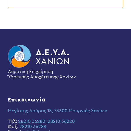
Δημοτική Επιχείρηση
Ύδρευσης Αποχέτευσης Χανίων
Επικοινωνία
Μεγίστης Λαύρας 15, 73300 Μουρνιές Χανίων
Τηλ:
28210 36280
,
28210 36220
Φαξ:
28210 36288