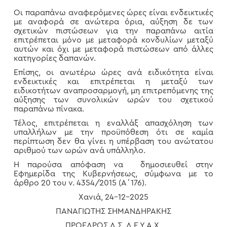
Οι παραπάνω αναφερόμενες ώρες είναι ενδεικτικές
με αναφορά σε ανώτερα όρια, αύξηση δε των
σχετικών πιστώσεων για την παραπάνω αιτία
επιτρέπεται μόνο με μεταφορά κονδυλίων μεταξύ
αυτών και όχι με μεταφορά πιστώσεων από άλλες
κατηγορίες δαπανών.
Επίσης, οι ανωτέρω ώρες ανά ειδικότητα είναι
ενδεικτικές και επιτρέπεται η μεταξύ των
ειδικοτήτων αναπροσαρμογή, μη επιτρεπόμενης της
αύξησης των συνολικών ωρών του σχετικού
παραπάνω πίνακα.
Τέλος, επιτρέπεται η εναλλάξ απασχόληση των
υπαλλήλων με την προϋπόθεση ότι σε καμία
περίπτωση δεν θα γίνει η υπέρβαση του ανώτατου
αριθμού των ωρών ανά υπάλληλο.
Η παρούσα απόφαση να δημοσιευθεί στην
Εφημερίδα της Κυβερνήσεως, σύμφωνα με το
άρθρο 20 του ν. 4354/2015 (Α΄176).
Χανιά, 24-12-2025
ΠΑΝΑΓΙΩΤΗΣ ΣΗΜΑΝΔΗΡΑΚΗΣ
ΠΡΟΕΔΡΟΣ Δ.Σ. Δ.Ε.Υ.Α.Χ.