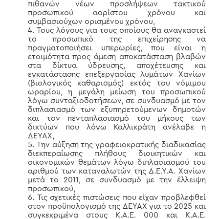
πιθανών νέων προσλήψεων τακτικού
προσωπικού αορίστου χρόνου και
συμβασιούχων ορισμένου χρόνου,
Τους λόγους για τους οποίους θα αναγκαστεί
το προσωπικό της επιχείρησης να
πραγματοποιήσει υπερωρίες, που είναι η
ετοιμότητα προς άμεση αποκατάσταση βλαβών
στα δίκτυα ύδρευσης, αποχέτευσης και
εγκατάστασης επεξεργασίας λυμάτων Χανίων
(βιολογικός καθαρισμός) εκτός του νόμιμου
ωραρίου, η μεγάλη μείωση του προσωπικού
λόγω συνταξιοδοτήσεων, σε συνδυασμό με τον
διπλασιασμό των εξυπηρετούμενων δημοτών
και τον πενταπλασιασμό του μήκους των
δικτύων που λόγω Καλλικράτη ανέλαβε η
ΔΕΥΑΧ,
Την αύξηση της γραφειοκρατικής διαδικασίας
διεκπεραίωσης πλήθους διοικητικών και
οικονομικών θεμάτων λόγω διπλασιασμού του
αριθμού των καταναλωτών της Δ.Ε.Υ.Α. Χανίων
μετά το 2011, σε συνδυασμό με την έλλειψη
προσωπικού,
Τις σχετικές πιστώσεις που είχαν προβλεφθεί
στον προϋπολογισμό της ΔΕΥΑΧ για το 2025 και
συγκεκριμένα στους Κ.Α.Ε. 000 και Κ.Α.Ε.