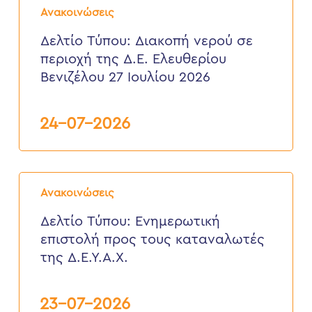
Τύπου:
2026
Ανακοινώσεις
Διακοπή
νερού
Δελτίο Τύπου: Διακοπή νερού σε
σε
περιοχή της Δ.Ε. Ελευθερίου
περιοχή
της
Βενιζέλου 27 Ιουλίου 2026
Δ.Ε.
Ελευθερίου
Βενιζέλου
24-07-2026
27
Ιουλίου
2026
Δελτίο
Τύπου:
Ανακοινώσεις
Eνημερωτική
επιστολή
Δελτίο Τύπου: Eνημερωτική
προς
επιστολή προς τους καταναλωτές
τους
καταναλωτές
της Δ.Ε.Υ.Α.Χ.
της
Δ.Ε.Υ.Α.Χ.
23-07-2026