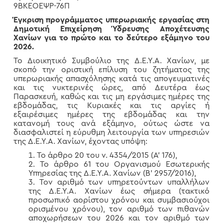
9ΒΚΕΟΕΨΡ-76Π
Έγκριση προγράμματος υπερωριακής εργασίας στη
Δημοτική Επιχείρηση Ύδρευσης Αποχέτευσης
Χανίων για το πρώτο και το δεύτερο εξάμηνο του
2026.
Το Διοικητικό Συμβούλιο της Δ.Ε.Υ.Α. Χανίων, με
σκοπό την οριστική επίλυση του ζητήματος της
υπερωριακής απασχόλησης κατά τις απογευματινές
και τις νυκτερινές ώρες, από Δευτέρα έως
Παρασκευή, καθώς και τις μη εργάσιμες ημέρες της
εβδομάδας, τις Κυριακές και τις αργίες ή
εξαιρέσιμες ημέρες της εβδομάδας και την
κατανομή τους ανά εξάμηνο, ούτως ώστε να
διασφαλιστεί η εύρυθμη λειτουργία των υπηρεσιών
της Δ.Ε.Υ.Α. Χανίων, έχοντας υπόψη:
Το άρθρο 20 του ν. 4354/2015 (Α’ 176),
Το άρθρο 61 του Οργανισμού Εσωτερικής
Υπηρεσίας της Δ.Ε.Υ.Α. Χανίων (Β’ 2957/2016),
Τον αριθμό των υπηρετούντων υπαλλήλων
της Δ.Ε.Υ.Α. Χανίων έως σήμερα (τακτικό
προσωπικό αορίστου χρόνου και συμβασιούχοι
ορισμένου χρόνου), τον αριθμό των πιθανών
αποχωρήσεων του 2026 και τον αριθμό των