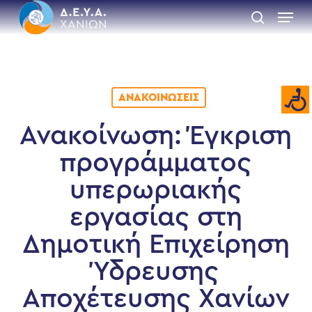
Skip
Menu
to
search
main
Close
content
Menu
ΑΝΑΚΟΙΝΏΣΕΙΣ
Ανακοίνωση: Έγκριση
προγράμματος
υπερωριακής
εργασίας στη
Δημοτική Επιχείρηση
Ύδρευσης
Αποχέτευσης Χανίων