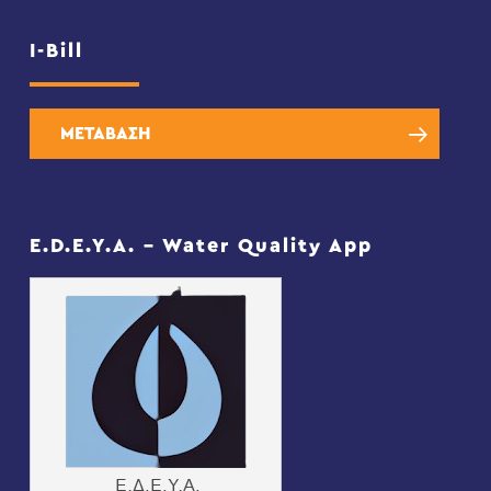
I-Bill
ΜΕΤΑΒΑΣΗ
E.D.E.Y.A. – Water Quality App