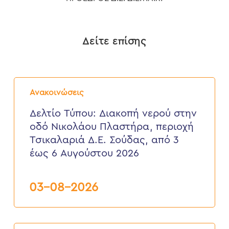
Δείτε επίσης
Δελτίο
Τύπου:
Ανακοινώσεις
Διακοπή
νερού
Δελτίο Τύπου: Διακοπή νερού στην
στην
οδό Νικολάου Πλαστήρα, περιοχή
οδό
Νικολάου
Τσικαλαριά Δ.Ε. Σούδας, από 3
Πλαστήρα,
έως 6 Αυγούστου 2026
περιοχή
Τσικαλαριά
Δ.Ε.
Σούδας,
03-08-2026
από
3
έως
6
Δελτίο
Αυγούστου