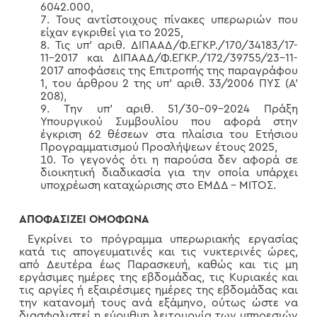
6042.000,
Τους αντίστοιχους πίνακες υπερωριών που
είχαν εγκριθεί για το 2025,
Τις υπ’ αριθ. ΔΙΠΑΑΔ/Φ.ΕΓΚΡ./170/34183/17-
11-2017 και ΔΙΠΑΑΔ/Φ.ΕΓΚΡ./172/39755/23-11-
2017 αποφάσεις της Επιτροπής της παραγράφου
1, του άρθρου 2 της υπ’ αριθ. 33/2006 ΠΥΣ (Α’
208),
Την υπ’ αριθ. 51/30-09-2024 Πράξη
Υπουργικού Συμβουλίου που αφορά στην
έγκριση 62 θέσεων στα πλαίσια του Ετήσιου
Προγραμματισμού Προσλήψεων έτους 2025,
Το γεγονός ότι η παρούσα δεν αφορά σε
διοικητική διαδικασία για την οποία υπάρχει
υποχρέωση καταχώρισης στο ΕΜΔΔ – ΜΙΤΟΣ.
ΑΠΟΦΑΣΙΖΕΙ ΟΜΟΦΩΝΑ
Εγκρίνει το πρόγραμμα υπερωριακής εργασίας
κατά τις απογευματινές και τις νυκτερινές ώρες,
από Δευτέρα έως Παρασκευή, καθώς και τις μη
εργάσιμες ημέρες της εβδομάδας, τις Κυριακές και
τις αργίες ή εξαιρέσιμες ημέρες της εβδομάδας και
την κατανομή τους ανά εξάμηνο, ούτως ώστε να
διασφαλιστεί η εύρυθμη λειτουργία των υπηρεσιών