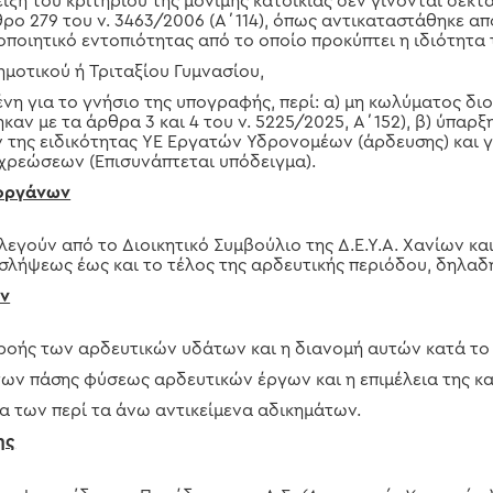
ιξη του κριτηρίου της μόνιμης κατοικίας δεν γίνονται δεκτ
ρο 279 του ν. 3463/2006 (Α΄114), όπως αντικαταστάθηκε από
τοποιητικό εντοπιότητας από το οποίο προκύπτει η ιδιότητα
μοτικού ή Τριταξίου Γυμνασίου,
η για το γνήσιο της υπογραφής, περί: α) μη κωλύματος διορ
αν με τα άρθρα 3 και 4 του ν. 5225/2025, Α΄152), β) ύπαρξ
 της ειδικότητας ΥΕ Εργατών Υδρονομέων (άρδευσης) και γ
χρεώσεων (Επισυνάπτεται υπόδειγμα).
 οργάνων
εγούν από το Διοικητικό Συμβούλιο της Δ.Ε.Υ.Α. Χανίων και
οσλήψεως έως και το τέλος της αρδευτικής περιόδου, δηλα
ν
ς ροής των αρδευτικών υδάτων και η διανομή αυτών κατά το
των πάσης φύσεως αρδευτικών έργων και η επιμέλεια της κ
ία των περί τα άνω αντικείμενα αδικημάτων.
ης