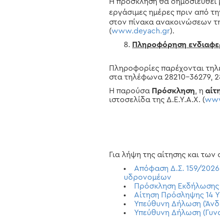
Η πρόσκληση θα δημοσιευθεί 
εργάσιμες ημέρες πριν από τ
στον πίνακα ανακοινώσεων της
(
www.deyach.gr
).
Πληροφόρηση ενδιαφ
Πληροφορίες παρέχονται τηλεφ
στα τηλέφωνα 28210-36279, 2
Η παρούσα
Πρόσκληση
, η
αίτ
ιστοσελίδα της Δ.Ε.Υ.Α.Χ. (
www
Για λήψη της αίτησης και των
Απόφαση Δ.Σ. 159/2026
υδρονομέων
Πρόσκληση Εκδήλωσης 
Αίτηση Πρόσληψης 14 
Υπεύθυνη Δήλωση (Άνδ
Υπεύθυνη Δήλωση (Γυνα