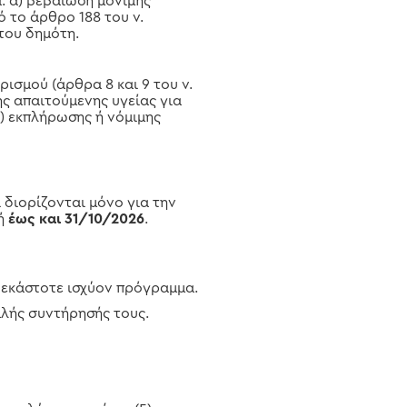
ά: α) βεβαίωση μόνιμης
 το άρθρο 188 του ν.
 του δημότη.
ισμού (άρθρα 8 και 9 του ν.
ης απαιτούμενης υγείας για
) εκπλήρωσης ή νόμιμης
 διορίζονται μόνο για την
δή
έως και 31/10/2026
.
 εκάστοτε ισχύον πρόγραμμα.
αλής συντήρησής τους.