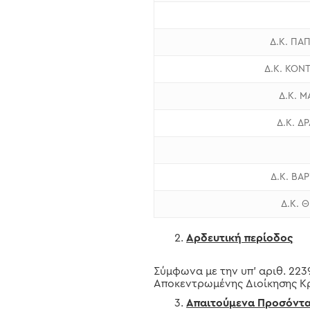
Δ.Κ. ΠΑ
Δ.Κ. ΚΟ
Δ.Κ. 
Δ.Κ. Δ
Δ.Κ. ΒΑ
Δ.Κ. 
Αρδευτική περίοδος
Σύμφωνα με την υπ’ αριθ. 22
Αποκεντρωμένης Διοίκησης Κρ
Απαιτούμενα Προσόντ