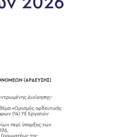
ων 2026
ΟΝΟΜΕΩΝ (ΑΡΔΕΥΣΗΣ)
κεντρωμένης Διοίκησης–
ε θέμα «Ορισμός αρδευτικής
άρων (14) ΥΕ Εργατών
ανίων περί ύπαρξης των
026,
ς Γραμματέως της