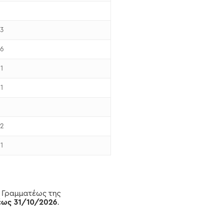
3
6
1
1
2
1
 Γραμματέως της
έως 31/10/2026
.