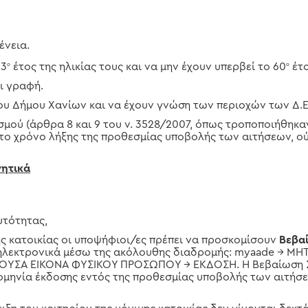
ένεια.
23
έτος της ηλικίας τους και να μην έχουν υπερβεί το 60
έτο
ο
ο
ι γραφή.
 του Δήμου Χανίων και να έχουν γνώση των περιοχών των Δ.
σμού (άρθρα 8 και 9 του ν. 3528/2007, όπως τροποποιήθηκαν 
 το χρόνο λήξης της προθεσμίας υποβολής των αιτήσεων, ο
γητικά
υτότητας,
μης κατοικίας οι υποψήφιοι/ες πρέπει να προσκομίσουν
Βεβα
ι ηλεκτρονικά μέσω της ακόλουθης διαδρομής: myaade → Μ
ΟΥΣΑ ΕΙΚΟΝΑ ΦΥΣΙΚΟΥ ΠΡΟΣΩΠΟΥ → ΕΚΔΟΣΗ. Η Βεβαίωση Σ
ερομηνία έκδοσης εντός της προθεσμίας υποβολής των αιτή