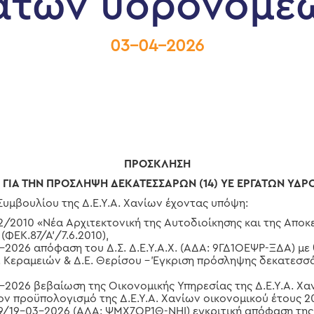
ατών υδρονομέ
03-04-2026
ΠΡΟΣΚΛΗΣΗ
ΓΙΑ ΤΗΝ ΠΡΟΣΛΗΨΗ ΔΕΚΑΤΕΣΣΑΡΩΝ (14)
ΥΕ ΕΡΓΑΤΩΝ ΥΔΡ
υμβουλίου της Δ.Ε.Υ.Α. Χανίων έχοντας υπόψη:
852/2010 «Νέα Αρχιτεκτονική της Αυτοδιοίκησης και της Απο
ΦΕΚ.87/Α’/7.6.2010),
3-2026 απόφαση του Δ.Σ. Δ.Ε.Υ.Α.Χ. (ΑΔΑ: 9ΓΔ1ΟΕΨΡ-ΞΔΑ) μ
Ε. Κεραμειών & Δ.Ε. Θερίσου – Έγκριση πρόσληψης δεκατεσσ
,
03-2026 βεβαίωση της Οικονομικής Υπηρεσίας της Δ.Ε.Υ.Α. Χ
ν προϋπολογισμό της Δ.Ε.Υ.Α. Χανίων οικονομικού έτους 2
239/19-03-2026 (ΑΔΑ: ΨΜΧ7ΟΡ1Θ-ΝΗΙ) εγκριτική απόφαση τη