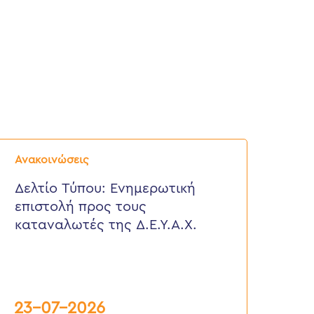
ελτίο
ύπου:
Ανακοινώσεις
νημερωτική
πιστολή
Δελτίο Τύπου: Eνημερωτική
ρος
επιστολή προς τους
ους
αταναλωτές
καταναλωτές της Δ.Ε.Υ.Α.Χ.
ης
.Ε.Υ.Α.Χ.
23-07-2026