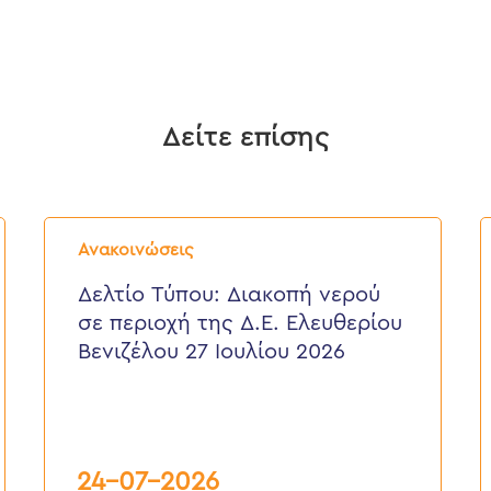
Δείτε επίσης
Δελτίο
Δ
Τύπου:
Τ
Ανακοινώσεις
Διακοπή
E
νερού
ε
Δελτίο Τύπου: Διακοπή νερού
σε
π
σε περιοχή της Δ.Ε. Ελευθερίου
περιοχή
τ
της
κ
Βενιζέλου 27 Ιουλίου 2026
Δ.Ε.
τ
Ελευθερίου
Δ
Βενιζέλου
27
Ιουλίου
2026
24-07-2026