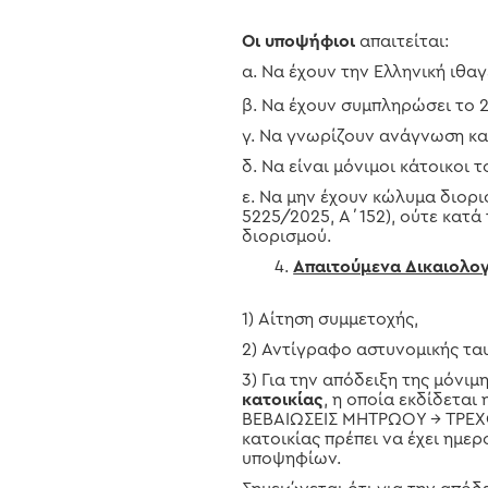
Οι υποψήφιοι
απαιτείται:
α. Να έχουν την Ελληνική ιθαγ
β. Να έχουν συμπληρώσει το 
γ. Να γνωρίζουν ανάγνωση κα
δ. Να είναι μόνιμοι κάτοικοι
ε. Να μην έχουν κώλυμα διορι
5225/2025, Α΄152), ούτε κατά
διορισμού.
Απαιτούμενα Δικαιολο
1) Αίτηση συμμετοχής,
2) Αντίγραφο αστυνομικής τα
3) Για την απόδειξη της μόνι
κατοικίας
, η οποία εκδίδετα
ΒΕΒΑΙΩΣΕΙΣ ΜΗΤΡΩΟΥ → ΤΡΕΧ
κατοικίας πρέπει να έχει ημ
υποψηφίων.