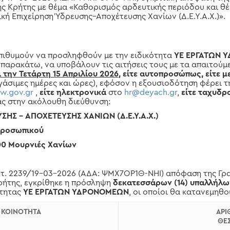
ς Κρήτης με θέμα «Καθορισμός αρδευτικής περιόδου και 
ική Επιχείρηση Ύδρευσης–Αποχέτευσης Χανίων (Δ.Ε.Υ.Α.Χ.)».
πιθυμούν να προσληφθούν με την ειδικότητα
ΥΕ ΕΡΓΑΤΩΝ 
παρακάτω, να υποβάλουν τις αιτήσεις τους με τα απαιτούμ
 την Τετάρτη 15 Απριλίου 2026
,
είτε αυτοπροσώπως, είτε μ
ργάσιμες ημέρες και ώρες), εφόσον η εξουσιοδότηση φέρει
w.gov.gr
,
είτε ηλεκτρονικά
στο
hr@deyach.gr
,
είτε ταχυδρ
ας στην ακόλουθη διεύθυνση:
ΗΣ – ΑΠΟΧΕΤΕΥΣΗΣ ΧΑΝΙΩΝ (Δ.Ε.Υ.Α.Χ.)
 Προσωπικού
300 Μουρνιές Χανίων
ωτ. 2239/19-03-2026 (ΑΔΑ: ΨΜΧ7ΟΡ1Θ-ΝΗΙ) απόφαση της Γρ
ρήτης, εγκρίθηκε η πρόσληψη
δεκατεσσάρων (14) υπαλλήλ
ότητας
ΥΕ ΕΡΓΑΤΩΝ ΥΔΡΟΝΟΜΕΩΝ
, οι οποίοι θα κατανεμηθο
 ΚΟΙΝΟΤΗΤΑ
ΑΡΙ
ΘΕ