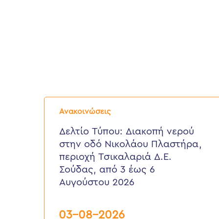
Δελτίο
Τύπου:
Ανακοινώσεις
Διακοπή
νερού
Δελτίο Τύπου: Διακοπή νερού
στην
στην οδό Νικολάου Πλαστήρα,
οδό
Νικολάου
περιοχή Τσικαλαριά Δ.Ε.
Πλαστήρα,
Σούδας, από 3 έως 6
περιοχή
Τσικαλαριά
Αυγούστου 2026
Δ.Ε.
Σούδας,
από
03-08-2026
3