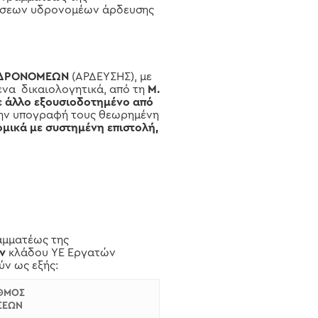
θέσεων υδρονομέων άρδευσης
ΥΔΡΟΝΟΜΕΩΝ
(ΑΡΔΕΥΣΗΣ), με
ενα δικαιολογητικά, από τη
Μ.
ε άλλο εξουσιοδοτημένο από
 την υπογραφή τους θεωρημένη
ομικά με συστημένη επιστολή,
αμματέως της
ων
κλάδου ΥΕ Εργατών
ύν ως εξής:
ΘΜΟΣ
ΣΕΩΝ