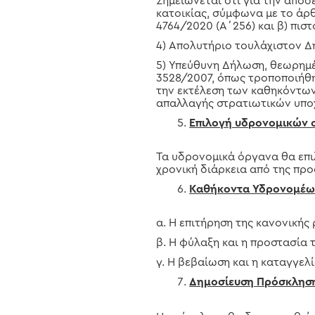
Σημειώνεται ότι για την απόδε
κατοικίας, σύμφωνα με το άρθ
4764/2020 (Α΄256) και β) πισ
4) Απολυτήριο τουλάχιστον Δη
5) Υπεύθυνη Δήλωση, θεωρημέν
3528/2007, όπως τροποποιήθηκ
την εκτέλεση των καθηκόντων
απαλλαγής στρατιωτικών υπο
Επιλογή υδρονομικών
Τα υδρονομικά όργανα θα επιλ
χρονική διάρκεια από της πρ
Καθήκοντα Υδρονομέω
α. Η επιτήρηση της κανονική
β. Η φύλαξη και η προστασία 
γ. Η βεβαίωση και η καταγγελ
Δημοσίευση Πρόσκλησ