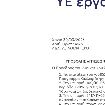
ΥΕ εργ
Χανιά 30/03/2026
Αριθ. Πρωτ.: 4569
ΑΔΑ: 9Ξ1ΛΟΕΨΡ-ΞΡΟ
ΥΠΟΒΟΛΗΣ ΑΙΤΗΣΕΩΝ 
Ο Πρόεδρος του Διοικητικού Σ
Τις διατάξεις του ν. 3
Πρόγραμμα Καλλικράτης» (
Την υπ’ αριθ. 100/10-0
περιόδου 2026 για τις Δ.
Υδρονομέων (άρδευσης)»
Hit enter to search or ESC to close
Την υπ’ αριθ. 3417/11-
αναγκαίων πιστώσεων στο
Την υπ’ αριθ. πρωτ. 2