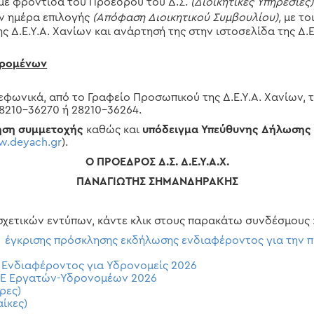
με φροντίδα του Προέδρου του Δ.Σ.
(Διοικητικές Υπηρεσίες)
ην ημέρα επιλογής
(Απόφαση Διοικητικού Συμβουλίου),
με το
 Δ.Ε.Υ.Α. Χανίων και ανάρτησή της στην ιστοσελίδα της Δ.Ε
ερομένων
ωνικά, από το Γραφείο Προσωπικού της Δ.Ε.Υ.Α. Χανίων, τι
8210-36270 ή 28210-36264.
ηση συμμετοχής
καθώς και
υπόδειγμα Υπεύθυνης Δήλωση
.deyach.gr
).
Ο ΠΡΟΕΔΡΟΣ Δ.Σ. Δ.Ε.Υ.Α.Χ.
ΠΑΝΑΓΙΩΤΗΣ ΣΗΜΑΝΔΗΡΑΚΗΣ
 σχετικών εντύπων, κάντε κλικ στους παρακάτω συνδέσμους 
 έγκρισης πρόσκλησης εκδήλωσης ενδιαφέροντος για την π
Ενδιαφέροντος για Υδρονομείς 2026
ΥΕ Εργατών-Υδρονομέων 2026
ρες)
ίκες)