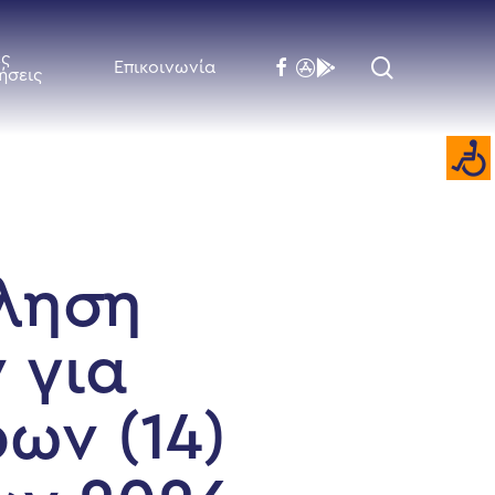
ές
search
facebook
flickr
behance
Επικοινωνία
ήσεις
ληση
 για
ων (14)