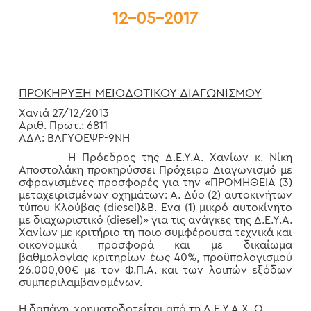
12-05-2017
ΠΡΟΚΗΡΥΞΗ ΜΕΙΟΔΟΤΙΚΟΥ ΔΙΑΓΩΝΙΣΜΟΥ
Χανιά 27/12/2013
Αριθ. Πρωτ.: 6811
ΑΔΑ: ΒΛΓΥΟΕΨΡ-9ΝΗ
Η Πρόεδρος της Δ.Ε.Υ.Α. Χανίων κ. Νίκη
Αποστολάκη προκηρύσσει Πρόχειρο Διαγωνισμό με
σφραγισμένες προσφορές για την «ΠΡΟΜΗΘΕΙΑ (3)
μεταχειρισμένων οχημάτων: Α. Δύο (2) αυτοκινήτων
τύπου Κλούβας (diesel)&Β. Ενα (1) μικρό αυτοκίνητο
με διαχωριστικό (diesel)» για τις ανάγκες της Δ.Ε.Υ.Α.
Χανίων με κριτήριο τη ποιο συμφέρουσα τεχνικά και
οικονομικά προσφορά και με δικαίωμα
βαθμολογίας κριτηρίων έως 40%, προϋπολογισμού
26.000,00€ με τον Φ.Π.Α. και των λοιπών εξόδων
συμπεριλαμβανομένων.
Η δαπάνη χρηματοδοτείται από τη Δ.Ε.Υ.Α.Χ. Ο