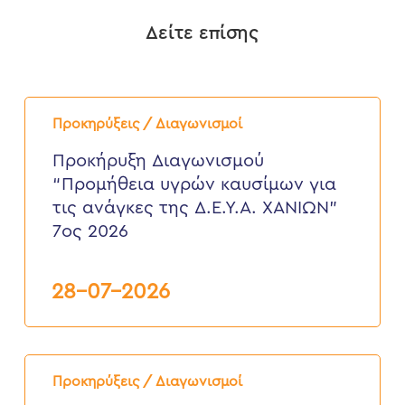
Δείτε επίσης
Προκήρυξη
Διαγωνισμού
Προκηρύξεις / Διαγωνισμοί
“Προμήθεια
υγρών
Προκήρυξη Διαγωνισμού
καυσίμων
“Προμήθεια υγρών καυσίμων για
για
τις
τις ανάγκες της Δ.Ε.Υ.Α. ΧΑΝΙΩΝ”
ανάγκες
7ος 2026
της
Δ.Ε.Υ.Α.
ΧΑΝΙΩΝ”
7ος
28-07-2026
2026
ΠΡΟΚΗΡΥΞΗ
ΠΛΕΙΟΔΟΤΙΚΟΥ
Προκηρύξεις / Διαγωνισμοί
ΔΙΑΓΩΝΙΣΜΟΥ