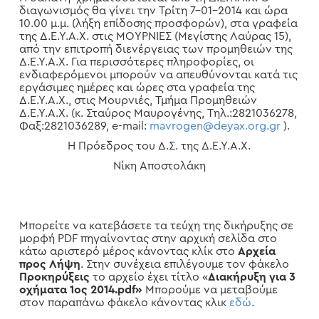
διαγωνισμός θα γίνει την Τρίτη 7-01-2014 και ώρα
10.00 μ.μ. (λήξη επίδοσης προσφορών), στα γραφεία
της Δ.Ε.Υ.Α.Χ. στις ΜΟΥΡΝΙΕΣ (Μεγίστης Λαύρας 15),
από την επιτροπή διενέργειας των προμηθειών της
Δ.Ε.Υ.Α.Χ. Για περισσότερες πληροφορίες, οι
ενδιαφερόμενοι μπορούν να απευθύνονται κατά τις
εργάσιμες ημέρες και ώρες στα γραφεία της
Δ.Ε.Υ.Α.Χ., στις Μουρνιές, Τμήμα Προμηθειών
Δ.Ε.Υ.Α.Χ. (κ. Σταύρος Μαυρογένης, Τηλ.:2821036278,
Φαξ:2821036289, e-mail:
mavrogen@deyax.org.gr
).
Η Πρόεδρος του Δ.Σ. της Δ.Ε.Υ.Α.Χ.
Νίκη Αποστολάκη
Μπορείτε να κατεβάσετε τα τεύχη της δικήρυξης σε
μορφή PDF πηγαίνοντας στην αρχική σελίδα στο
κάτω αριστερό μέρος κάνοντας κλίκ στο
Αρχεία
προς Λήψη
. Στην συνέχεια επιλέγουμε τον φάκελο
Προκηρύξεις
το αρχείο έχει τίτλο «
Διακήρυξη για 3
οχήματα 1ος 2014.pdf»
Μπορούμε να μεταβούμε
στον παραπάνω φάκελο κάνοντας κλικ
εδώ
.