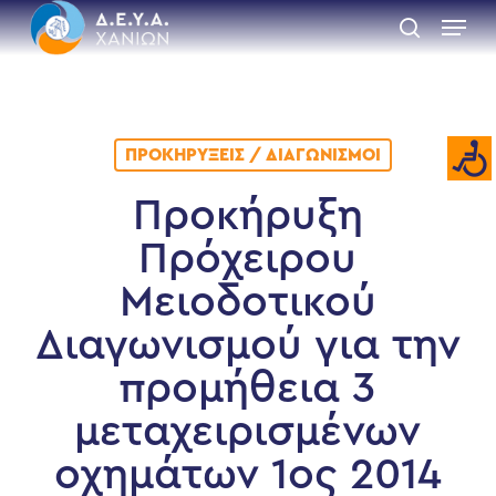
Skip
Menu
to
search
main
Close
content
Menu
ΠΡΟΚΗΡΎΞΕΙΣ / ΔΙΑΓΩΝΙΣΜΟΊ
Προκήρυξη
Πρόχειρου
Μειοδοτικού
Διαγωνισμού για την
προμήθεια 3
μεταχειρισμένων
οχημάτων 1ος 2014