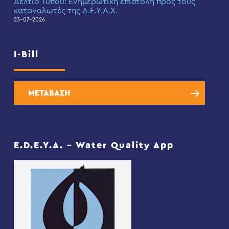
Δελτίο Τύπου: Eνημερωτική επιστολή προς τους
καταναλωτές της Δ.Ε.Υ.Α.Χ.
23-07-2026
I-Bill
ΜΕΤΑΒΑΣΗ
E.D.E.Y.A. – Water Quality App