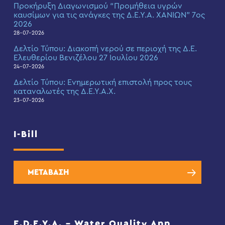
Προκήρυξη Διαγωνισμού “Προμήθεια υγρών
καυσίμων για τις ανάγκες της Δ.Ε.Υ.Α. ΧΑΝΙΩΝ” 7ος
2026
28-07-2026
Δελτίο Τύπου: Διακοπή νερού σε περιοχή της Δ.Ε.
Ελευθερίου Βενιζέλου 27 Ιουλίου 2026
24-07-2026
Δελτίο Τύπου: Eνημερωτική επιστολή προς τους
καταναλωτές της Δ.Ε.Υ.Α.Χ.
23-07-2026
I-Bill
ΜΕΤΑΒΑΣΗ
E.D.E.Y.A. – Water Quality App