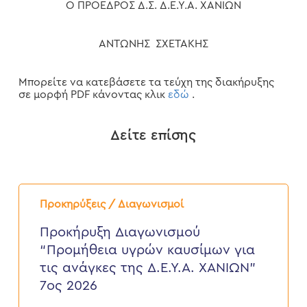
Ο ΠΡΟΕΔΡΟΣ Δ.Σ. Δ.Ε.Υ.Α. ΧΑΝΙΩΝ
ΑΝΤΩΝΗΣ ΣΧΕΤΑΚΗΣ
Μπορείτε να κατεβάσετε τα τεύχη της διακήρυξης
σε μορφή PDF κάνοντας κλικ
εδώ
.
Δείτε επίσης
Προκήρυξη
Διαγωνισμού
Προκηρύξεις / Διαγωνισμοί
“Προμήθεια
υγρών
Προκήρυξη Διαγωνισμού
καυσίμων
“Προμήθεια υγρών καυσίμων για
για
τις
τις ανάγκες της Δ.Ε.Υ.Α. ΧΑΝΙΩΝ”
ανάγκες
7ος 2026
της
Δ.Ε.Υ.Α.