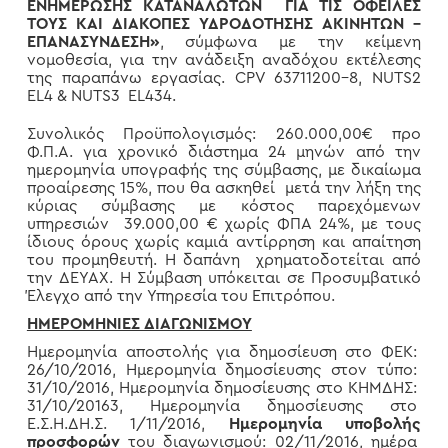
ΕΝΗΜΕΡΩΣΗΣ ΚΑΤΑΝΑΛΩΤΩΝ ΓΙΑ ΤΙΣ ΟΦΕΙΛΕΣ
ΤΟΥΣ ΚΑΙ ΔΙΑΚΟΠΕΣ ΥΔΡΟΔΟΤΗΣΗΣ ΑΚΙΝΗΤΩΝ –
ΕΠΑΝΑΣΥΝΔΕΣΗ»
, σύμφωνα με την κείμενη
νομοθεσία, για την ανάδειξη αναδόχου εκτέλεσης
της παραπάνω εργασίας. CPV 63711200-8, NUTS2
EL4 & NUTS3 EL434.
Συνολικός Προϋπολογισμός: 260.000,00€ προ
Φ.Π.A. για χρονικό διάστημα 24 μηνών από την
ημερομηνία υπογραφής της σύμβασης, με δικαίωμα
προαίρεσης 15%, που θα ασκηθεί μετά την λήξη της
κύριας σύμβασης με κόστος παρεχόμενων
υπηρεσιών 39.000,00 € χωρίς ΦΠΑ 24%, με τους
ίδιους όρους χωρίς καμιά αντίρρηση και απαίτηση
του προμηθευτή. Η δαπάνη χρηματοδοτείται από
την ΔΕΥΑΧ. Η Σύμβαση υπόκειται σε Προσυμβατικό
Έλεγχο από την Υπηρεσία του Επιτρόπου.
ΗΜΕΡΟΜΗΝΙΕΣ ΔΙΑΓΩΝΙΣΜΟΥ
Ημερομηνία αποστολής για δημοσίευση στο ΦΕΚ:
26/10/2016, Ημερομηνία δημοσίευσης στον τύπο:
31/10/2016, Ημερομηνία δημοσίευσης στο ΚΗΜΔΗΣ:
31/10/20163, Ημερομηνία δημοσίευσης στο
Ε.Σ.Η.ΔΗ.Σ. 1/11/2016,
Ημερομηνία υποβολής
προσφορών
του διαγωνισμού: 02/11/2016, ημέρα