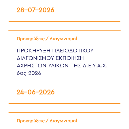
ΧΑΝΙΩΝ”
7ος
28-07-2026
2026
ΠΡΟΚΗΡΥΞΗ
ΠΛΕΙΟΔΟΤΙΚΟΥ
Προκηρύξεις / Διαγωνισμοί
ΔΙΑΓΩΝΙΣΜΟΥ
ΕΚΠΟΙΗΣΗ
ΠΡΟΚΗΡΥΞΗ ΠΛΕΙΟΔΟΤΙΚΟΥ
ΑΧΡΗΣΤΩΝ
ΔΙΑΓΩΝΙΣΜΟΥ ΕΚΠΟΙΗΣΗ
ΥΛΙΚΩΝ
ΤΗΣ
ΑΧΡΗΣΤΩΝ ΥΛΙΚΩΝ ΤΗΣ Δ.Ε.Υ.Α.Χ.
Δ.Ε.Υ.Α.Χ.
6ος 2026
6ος
2026
24-06-2026
Προκήρυξη
Διαγωνισμού
Προκηρύξεις / Διαγωνισμοί
“ΥΠΗΡΕΣΙΕΣ