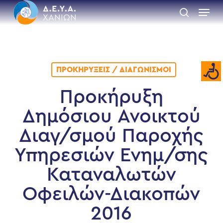
Skip
Menu
to
search
main
Close
content
Menu
ΠΡΟΚΗΡΎΞΕΙΣ / ΔΙΑΓΩΝΙΣΜΟΊ
Προκήρυξη
Δημόσιου Ανοικτού
Διαγ/σμού Παροχής
Υπηρεσιών Ενημ/σης
Καταναλωτών
Οφειλών-Διακοπών
2016