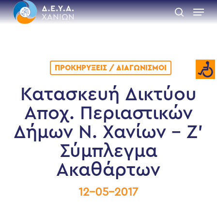
Skip
Menu
to
search
main
Close
content
Menu
ΠΡΟΚΗΡΎΞΕΙΣ / ΔΙΑΓΩΝΙΣΜΟΊ
Κατασκευή Δικτύου
Αποχ. Περιαστικών
Δήμων Ν. Χανίων – Z’
Σύμπλεγμα
Ακαθάρτων
12-05-2017