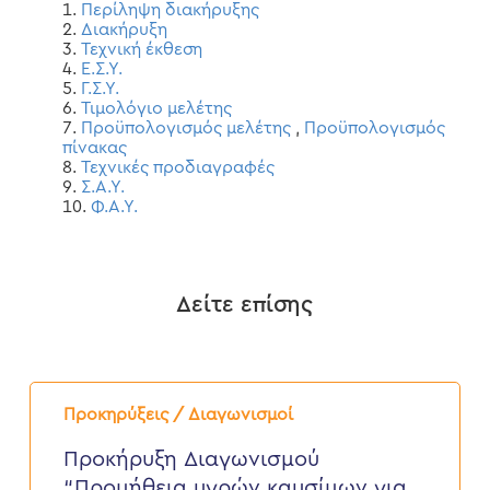
Περίληψη διακήρυξης
Διακήρυξη
Τεχνική έκθεση
Ε.Σ.Υ.
Γ.Σ.Υ.
Τιμολόγιο μελέτης
Προϋπολογισμός μελέτης
,
Προϋπολογισμός
πίνακας
Τεχνικές προδιαγραφές
Σ.Α.Υ.
Φ.Α.Υ.
Δείτε επίσης
Προκήρυξη
Διαγωνισμού
Προκηρύξεις / Διαγωνισμοί
“Προμήθεια
υγρών
Προκήρυξη Διαγωνισμού
καυσίμων
“Προμήθεια υγρών καυσίμων για
για