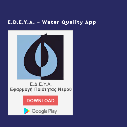
E.D.E.Y.A. – Water Quality App