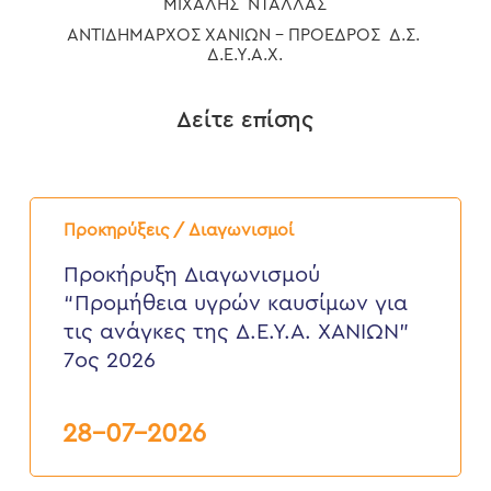
ΜΙΧΑΛΗΣ ΝΤΑΛΛΑΣ
ΑΝΤΙΔΗΜΑΡΧΟΣ ΧΑΝΊΩΝ – ΠΡΟΕΔΡΟΣ Δ.Σ.
Δ.Ε.Υ.Α.Χ.
Δείτε επίσης
Προκήρυξη
Διαγωνισμού
Προκηρύξεις / Διαγωνισμοί
“Προμήθεια
υγρών
Προκήρυξη Διαγωνισμού
καυσίμων
“Προμήθεια υγρών καυσίμων για
για
τις
τις ανάγκες της Δ.Ε.Υ.Α. ΧΑΝΙΩΝ”
ανάγκες
7ος 2026
της
Δ.Ε.Υ.Α.
ΧΑΝΙΩΝ”
7ος
28-07-2026
2026