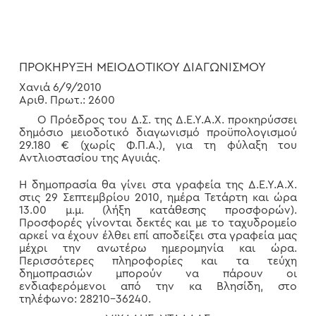
ΠΡΟΚΗΡΥΞΗ ΜΕΙΟΔΟΤΙΚΟΥ ΔΙΑΓΩΝΙΣΜΟΥ
Χανιά 6/9/2010
Αριθ. Πρωτ.: 2600
Ο Πρόεδρος του Δ.Σ. της Δ.Ε.Υ.Α.Χ. προκηρύσσει
δημόσιο μειοδοτικό διαγωνισμό προϋπολογισμού
29.180 € (χωρίς Φ.Π.Α.), για τη φύλαξη του
Αντλιοστασίου της Αγυιάς.
Η δημοπρασία θα γίνει στα γραφεία της Δ.Ε.Υ.Α.Χ.
στις 29 Σεπτεμβρίου 2010, ημέρα Τετάρτη και ώρα
13.00 μ.μ. (λήξη κατάθεσης προσφορών).
Προσφορές γίνονται δεκτές και με το ταχυδρομείο
αρκεί να έχουν έλθει επί αποδείξει στα γραφεία μας
μέχρι την ανωτέρω ημερομηνία και ώρα.
Περισσότερες πληροφορίες και τα τεύχη
δημοπρασιών μπορούν να πάρουν οι
ενδιαφερόμενοι από την κα Βλησίδη, στο
τηλέφωνο: 28210-36240.