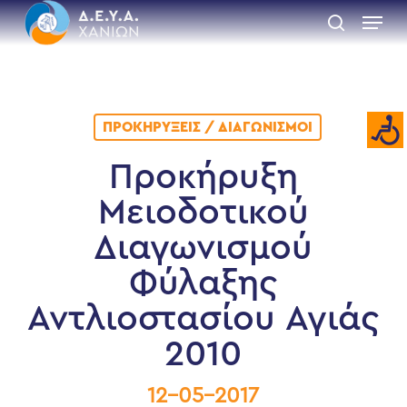
Skip
Menu
to
search
main
Close
content
Menu
ΠΡΟΚΗΡΎΞΕΙΣ / ΔΙΑΓΩΝΙΣΜΟΊ
Προκήρυξη
Μειοδοτικού
Διαγωνισμού
Φύλαξης
Αντλιοστασίου Αγιάς
2010
12-05-2017