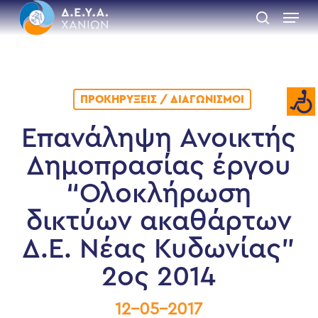
Skip
Menu
to
search
main
Close
content
Menu
ΠΡΟΚΗΡΎΞΕΙΣ / ΔΙΑΓΩΝΙΣΜΟΊ
Επανάληψη Ανοικτής
Δημοπρασίας έργου
“Ολοκλήρωση
δικτύων ακαθάρτων
Δ.Ε. Νέας Κυδωνίας”
2ος 2014
12-05-2017