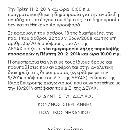
Την Τρίτη 11-2-2014 και ώρα 10:00 π.μ.
πραγματοποιήθηκε η δημοπρασία για την ανάδειξη
αναδόχου του έργου του θέματος. Στη δημοπρασία
δεν κατατέθηκε καμία προσφορά.
Σε εφαρμογή του άρθρου 18 της διακήρυξης, της
παρ. 1 του άρθρου 22 του ν. 3669/2008 και της υπ’
αριθμ. 35/2014 απόφασης του ΔΣ της
ΔΕΥΑΧ ορίζεται
νέα ημερομηνία λήξης παραλαβής
προσφορών η Πέμπτη 20-2-2014 και ώρα 10.00 π.μ.
Η δημοπρασία θα γίνει με τους ίδιους όρους και
προϋποθέσεις που αναφέρονται στην αναλυτική
διακήρυξη της δημοπρασίας (εγκρίθηκε με την
9/2014 απόφαση του Δ.Σ. της ΔΕΥΑΧ) ενώπιον της
ίδιας Επιτροπής Διαγωνισμού που συγκροτήθηκε με
την 18/2014 απόφαση του Δ.Σ. της ΔΕΥΑΧ.
Ο Δ/ΝΤΗΣ Τ.Υ. Δ.Ε.Υ.Α.Χ.
ΚΩΝ/ΝΟΣ ΣΤΕΡΓΙΑΝΝΗΣ
ΠΟΛΙΤΙΚΟΣ ΜΗΧΑΝΙΚΟΣ
Δείτε επίσης