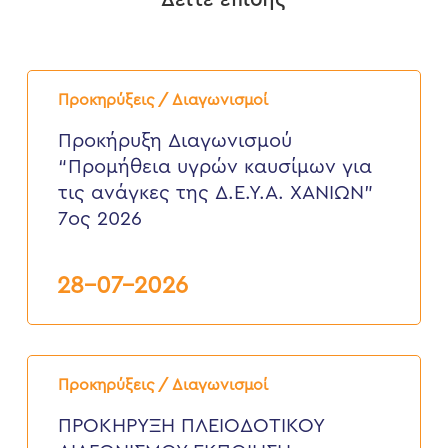
Προκήρυξη
Διαγωνισμού
Προκηρύξεις / Διαγωνισμοί
“Προμήθεια
υγρών
Προκήρυξη Διαγωνισμού
καυσίμων
“Προμήθεια υγρών καυσίμων για
για
τις
τις ανάγκες της Δ.Ε.Υ.Α. ΧΑΝΙΩΝ”
ανάγκες
7ος 2026
της
Δ.Ε.Υ.Α.
ΧΑΝΙΩΝ”
7ος
28-07-2026
2026
ΠΡΟΚΗΡΥΞΗ
ΠΛΕΙΟΔΟΤΙΚΟΥ
Προκηρύξεις / Διαγωνισμοί
ΔΙΑΓΩΝΙΣΜΟΥ
ΕΚΠΟΙΗΣΗ
ΠΡΟΚΗΡΥΞΗ ΠΛΕΙΟΔΟΤΙΚΟΥ
ΑΧΡΗΣΤΩΝ