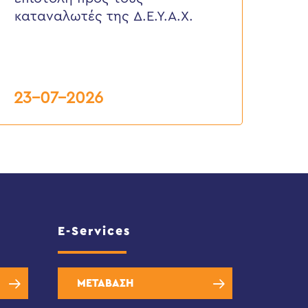
αταναλωτές
καταναλωτές της Δ.Ε.Υ.Α.Χ.
ης
.Ε.Υ.Α.Χ.
23-07-2026
E-Services
ΜΕΤΑΒΑΣΗ