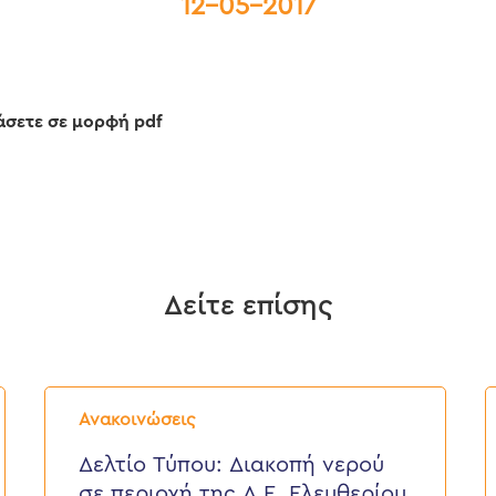
12-05-2017
άσετε σε μορφή pdf
Δείτε επίσης
Δελτίο
Δ
Τύπου:
Τ
Ανακοινώσεις
Διακοπή
E
νερού
ε
Δελτίο Τύπου: Διακοπή νερού
σε
π
σε περιοχή της Δ.Ε. Ελευθερίου
περιοχή
τ