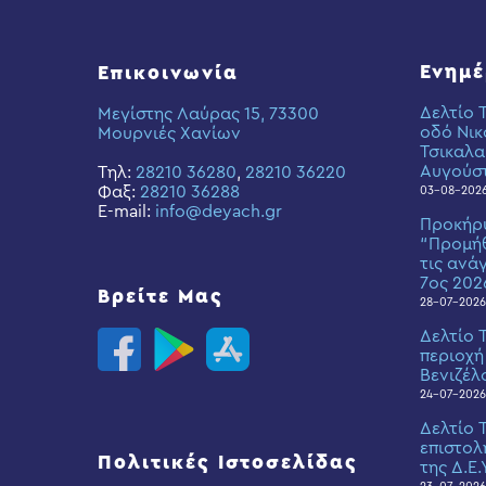
Ενημ
Επικοινωνία
Δελτίο 
Μεγίστης Λαύρας 15, 73300
οδό Νικ
Μουρνιές Χανίων
Τσικαλα
Αυγούσ
Τηλ:
28210 36280
,
28210 36220
Φαξ:
28210 36288
03-08-202
E-mail:
info@deyach.gr
Προκήρ
“Προμήθ
τις ανά
7ος 202
Βρείτε Μας
28-07-2026
Δελτίο 
περιοχή
Βενιζέλ
24-07-2026
Δελτίο 
επιστολ
Πολιτικές Ιστοσελίδας
της Δ.Ε.