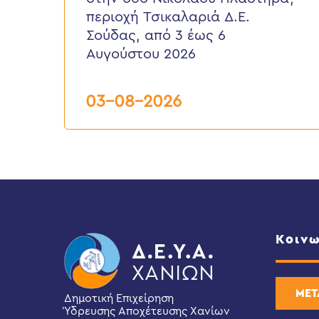
Νικολάου
περιοχή Τσικαλαριά Δ.Ε.
Πλαστήρα,
Σούδας, από 3 έως 6
περιοχή
Τσικαλαριά
Αυγούστου 2026
Δ.Ε.
Σούδας,
από
03-08-2026
3
έως
6
Αυγούστου
2026
Κοινω
ΜΕΤ
Δημοτική Επιχείρηση
Ύδρευσης Αποχέτευσης Χανίων