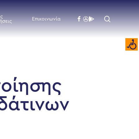
ές
search
facebook
flickr
behance
Επικοινωνία
ήσεις
ποίησης
υδάτινων