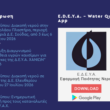
έρωση
E.D.E.Y.A. – Water Q
App
Τύπου: Διακοπή νερού στην
ολάου Πλαστήρα, περιοχή
ριά Δ.Ε. Σούδας, από 3 έως 6
του 2026
6
υξη Διαγωνισμού
εια υγρών καυσίμων για
γκες της Δ.Ε.Υ.Α. ΧΑΝΙΩΝ”
6
Τύπου: Διακοπή νερού σε
 της Δ.Ε. Ελευθερίου
ου 27 Ιουλίου 2026
Τύπου: Eνημερωτική
ή προς τους καταναλωτές
Υ.Α.Χ.