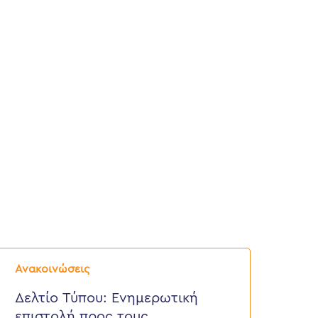
ελτίο
ύπου:
Ανακοινώσεις
νημερωτική
πιστολή
Δελτίο Τύπου: Eνημερωτική
ρος
επιστολή προς τους
ους