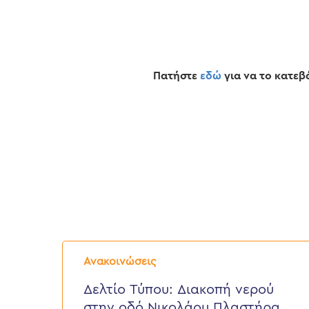
Hit enter to search or ESC to close
Πατήστε
εδώ
για να το κατεβ
Δελτίο
Τύπου:
Ανακοινώσεις
Διακοπή
νερού
Δελτίο Τύπου: Διακοπή νερού
στην
στην οδό Νικολάου Πλαστήρα,
οδό