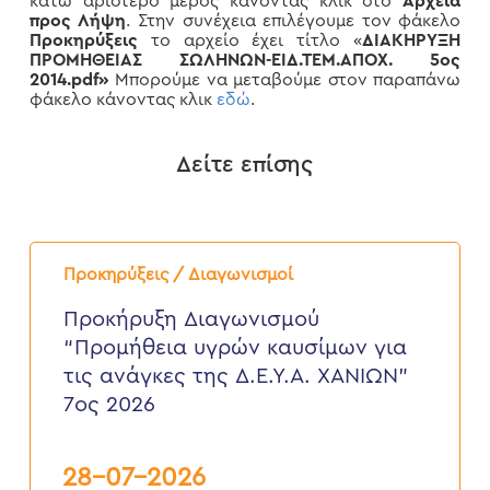
κάτω αριστερό μέρος κάνοντας κλικ στο
Αρχεία
προς Λήψη
. Στην συνέχεια επιλέγουμε τον φάκελο
Προκηρύξεις
το αρχείο έχει τίτλο «
ΔΙΑΚΗΡΥΞΗ
ΠΡΟΜΗΘΕΙΑΣ ΣΩΛΗΝΩΝ-ΕΙΔ.ΤΕΜ.ΑΠΟΧ. 5ος
2014
.pdf»
Μπορούμε να μεταβούμε στον παραπάνω
φάκελο κάνοντας κλικ
εδώ
.
Δείτε επίσης
Προκήρυξη
Διαγωνισμού
Προκηρύξεις / Διαγωνισμοί
“Προμήθεια
υγρών
Προκήρυξη Διαγωνισμού
καυσίμων
“Προμήθεια υγρών καυσίμων για
για
τις
τις ανάγκες της Δ.Ε.Υ.Α. ΧΑΝΙΩΝ”
ανάγκες
7ος 2026
της
Δ.Ε.Υ.Α.
ΧΑΝΙΩΝ”
7ος
28-07-2026
2026