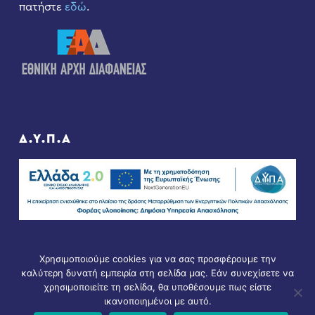
πατήστε
εδώ
.
Δ.Υ.Π.Α
Χρησιμοποιούμε cookies για να σας προσφέρουμε την
καλύτερη δυνατή εμπειρία στη σελίδα μας. Εάν συνεχίσετε να
χρησιμοποιείτε τη σελίδα, θα υποθέσουμε πως είστε
ικανοποιημένοι με αυτό.
© Copyright 2021 - All Rights Reserved. D & D by
ArTECH