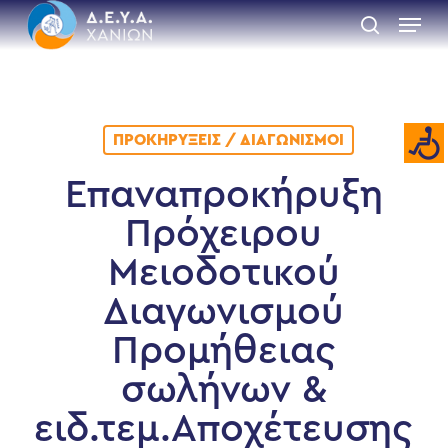
Skip
Menu
to
search
main
Close
content
Menu
ΠΡΟΚΗΡΎΞΕΙΣ / ΔΙΑΓΩΝΙΣΜΟΊ
Επαναπροκήρυξη
Πρόχειρου
Μειοδοτικού
Διαγωνισμού
Προμήθειας
σωλήνων &
ειδ.τεμ.Αποχέτευσης