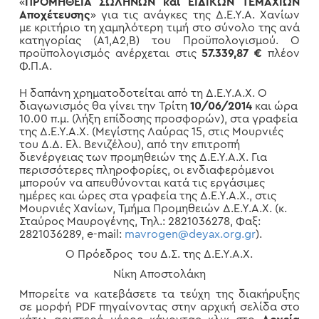
«
ΠΡΟΜΗΘΕΙΑ ΣΩΛΗΝΩΝ και ΕΙΔΙΚΩΝ ΤΕΜΑΧΙΩΝ
Αποχέτευσης
» για τις ανάγκες της Δ.Ε.Υ.Α. Χανίων
με κριτήριο τη χαμηλότερη τιμή στο σύνολο της ανά
κατηγορίας (Α1,Α2,Β) του Προϋπολογισμού. Ο
προϋπολογισμός ανέρχεται στις
57.339,87 €
πλέον
Φ.Π.Α.
Η δαπάνη χρηματοδοτείται από τη Δ.Ε.Υ.Α.Χ. Ο
διαγωνισμός θα γίνει την Τρίτη
10/06/2014
και ώρα
10.00 π.μ. (λήξη επίδοσης προσφορών), στα γραφεία
της Δ.Ε.Υ.Α.Χ. (Μεγίστης Λαύρας 15, στις Μουρνιές
του Δ.Δ. Ελ. Βενιζέλου), από την επιτροπή
διενέργειας των προμηθειών της Δ.Ε.Υ.Α.Χ. Για
περισσότερες πληροφορίες, οι ενδιαφερόμενοι
μπορούν να απευθύνονται κατά τις εργάσιμες
ημέρες και ώρες στα γραφεία της Δ.Ε.Υ.Α.Χ., στις
Μουρνιές Χανίων, Τμήμα Προμηθειών Δ.Ε.Υ.Α.Χ. (κ.
Σταύρος Μαυρογένης, Τηλ.: 2821036278, Φαξ:
2821036289, e-mail:
mavrogen@deyax.org.gr
).
Ο Πρόεδρος του Δ.Σ. της Δ.Ε.Υ.Α.Χ.
Νίκη Αποστολάκη
Μπορείτε να κατεβάσετε τα τεύχη της διακήρυξης
σε μορφή PDF πηγαίνοντας στην αρχική σελίδα στο