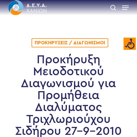
Skip
Menu
to
search
main
Close
content
Menu
ΠΡΟΚΗΡΎΞΕΙΣ / ΔΙΑΓΩΝΙΣΜΟΊ
Προκήρυξη
Μειοδοτικού
Διαγωνισμού για
Προμήθεια
Διαλύματος
Τριχλωριούχου
Σιδήρου 27-9-2010