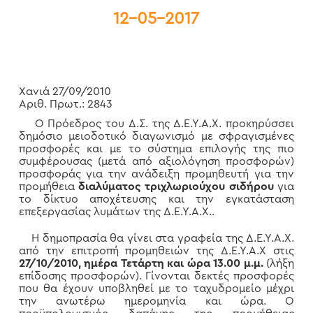
12-05-2017
Χανιά 27/09/2010
Αριθ. Πρωτ.: 2843
Ο Πρόεδρος του Δ.Σ. της Δ.Ε.Υ.Α.Χ. προκηρύσσει
δημόσιο μειοδοτικό διαγωνισμό με σφραγισμένες
προσφορές και με το σύστημα επιλογής της πιο
συμφέρουσας (μετά από αξιολόγηση προσφορών)
προσφοράς για την ανάδειξη προμηθευτή για την
προμήθεια
διαλύματος τριχλωριούχου σιδήρου
για
το δίκτυο αποχέτευσης και την εγκατάσταση
επεξεργασίας λυμάτων της Δ.Ε.Υ.Α.Χ..
Η δημοπρασία θα γίνει στα γραφεία της Δ.Ε.Υ.Α.Χ.
από την επιτροπή προμηθειών της Δ.Ε.Υ.Α.Χ στις
27/10/2010, ημέρα Τετάρτη και ώρα 13.00 μ.μ.
(λήξη
επίδοσης προσφορών). Γίνονται δεκτές προσφορές
που θα έχουν υποβληθεί με το ταχυδρομείο μέχρι
την ανωτέρω ημερομηνία και ώρα. Ο