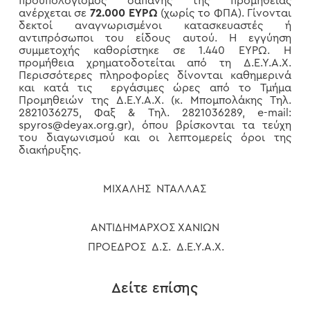
προϋπολογισμός δαπάνης της προμήθειας
ανέρχεται σε
72.000 ΕΥΡΩ
(χωρίς το ΦΠΑ). Γίνονται
δεκτοί αναγνωρισμένοι κατασκευαστές ή
αντιπρόσωποι του είδους αυτού. Η εγγύηση
συμμετοχής καθορίστηκε σε 1.440 ΕΥΡΩ. Η
προμήθεια χρηματοδοτείται από τη Δ.Ε.Υ.Α.Χ.
Περισσότερες πληροφορίες δίνονται καθημερινά
και κατά τις εργάσιμες ώρες από το Τμήμα
Προμηθειών της Δ.Ε.Υ.Α.Χ. (κ. Μπομπολάκης Τηλ.
2821036275, Φαξ & Τηλ. 2821036289, e-mail:
spyros@deyax.org.gr), όπου βρίσκονται τα τεύχη
του διαγωνισμού και οι λεπτομερείς όροι της
διακήρυξης.
ΜΙΧΑΛΗΣ ΝΤΑΛΛΑΣ
ΑΝΤΙΔΗΜΑΡΧΟΣ ΧΑΝΙΩΝ
ΠΡΟΕΔΡΟΣ Δ.Σ. Δ.Ε.Υ.Α.Χ.
Δείτε επίσης