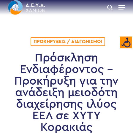
Skip
Menu
to
search
main
Close
content
Menu
ΠΡΟΚΗΡΎΞΕΙΣ / ΔΙΑΓΩΝΙΣΜΟΊ
Πρόσκληση
Ενδιαφέροντος –
Προκήρυξη για την
ανάδειξη μειοδότη
διαχείρησης ιλύος
ΕΕΛ σε ΧΥΤΥ
Κορακιάς