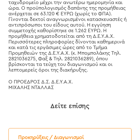
ταχυδρομείο μέχρι την ανωτέρω ημερομηνία και
ώρα. Ο προϋπολογισμός δαπάνης της προμήθειας
ανέρχεται σε 63.120 € ΕΥΡΩ (χωρίς το ΦΠΑ).
Γίνονται δεκτοί αναγνωρισμένοι κατασκευαστές ή
αντιπρόσωποι του είδους αυτού. Η εγγύηση
συμμετοχής καθορίστηκε σε 1.262 ΕΥΡΩ. Η
προμήθεια χρηματοδοτείται από τη Δ.Ε.Υ.Α.Χ.
Περισσότερες πληροφορίες δίνονται καθημερινά
και κατά τις εργάσιμες ώρες από το Τμήμα
Προμηθειών της Δ.Ε.Υ.Α.Χ. (κ. Μπομπολάκης Τηλ.
2821036275, Φαξ & Τηλ. 2821036289), όπου
βρίσκονται τα τεύχη του διαγωνισμού και οι
λεπτομερείς όροι της διακήρυξης.
Ο ΠΡΟΕΔΡΟΣ Δ.Σ. Δ.Ε.Υ.Α.Χ.
ΜΙΧΑΛΗΣ ΝΤΑΛΛΑΣ
Δείτε επίσης
Προκήρυξη
Διαγωνισμού
Προκηρύξεις / Διαγωνισμοί