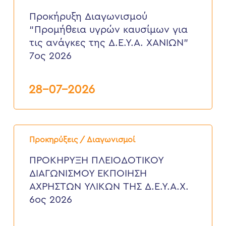
“Προμήθεια
υγρών
Προκήρυξη Διαγωνισμού
καυσίμων
“Προμήθεια υγρών καυσίμων για
για
τις
τις ανάγκες της Δ.Ε.Υ.Α. ΧΑΝΙΩΝ”
ανάγκες
7ος 2026
της
Δ.Ε.Υ.Α.
ΧΑΝΙΩΝ”
7ος
28-07-2026
2026
ΠΡΟΚΗΡΥΞΗ
ΠΛΕΙΟΔΟΤΙΚΟΥ
Προκηρύξεις / Διαγωνισμοί
ΔΙΑΓΩΝΙΣΜΟΥ
ΕΚΠΟΙΗΣΗ
ΠΡΟΚΗΡΥΞΗ ΠΛΕΙΟΔΟΤΙΚΟΥ
ΑΧΡΗΣΤΩΝ
ΔΙΑΓΩΝΙΣΜΟΥ ΕΚΠΟΙΗΣΗ
ΥΛΙΚΩΝ
ΤΗΣ
ΑΧΡΗΣΤΩΝ ΥΛΙΚΩΝ ΤΗΣ Δ.Ε.Υ.Α.Χ.
Δ.Ε.Υ.Α.Χ.
6ος 2026
6ος
2026