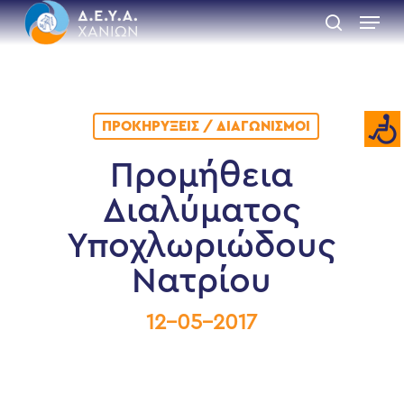
Skip
Menu
to
search
main
Close
content
Menu
ΠΡΟΚΗΡΎΞΕΙΣ / ΔΙΑΓΩΝΙΣΜΟΊ
Προμήθεια
Διαλύματος
Υποχλωριώδους
Νατρίου
12-05-2017