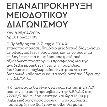
ΕΠΑΝΑΠΡΟΚΗΡΥΞΗ
ΜΕΙΟΔΟΤΙΚΟΥ
ΔΙΑΓΩΝΙΣΜΟΥ
Χανιά 25/04/2006
Αριθ. Πρωτ.: 1105
Ο Πρόεδρος του Δ.Σ. της Δ.Ε.Υ.Α.Χ.
επαναπροκηρύσσει δημόσιο μειοδοτικό διαγωνισμό
με σφραγισμένες προσφορές και με το σύστημα
επιλογής της πιο συμφέρουσας (μετά από
αξιολόγηση προσφορών) προσφοράς για την
ανάδειξη προμηθευτή για την προμήθεια
διαλύματος υποχλωριώδους νατρίου για τον
βιολογικό καθαρισμό και τα αντλιοστάσια ύδρευσης
της Δ.Ε.Υ.Α.Χ..
Η δημοπρασία θα γίνει στα γραφεία της Δ.Ε.Υ.Α.Χ.
από την επιτροπή προμηθειών της Δ.Ε.Υ.Α.Χ στις
22/05/2006, ημέρα Δευτέρα και ώρα 13.00 μ.μ.
(λήξη επίδοσης προσφορών). Γίνονται δεκτές
προσφορές που θα έχουν υποβληθεί με το