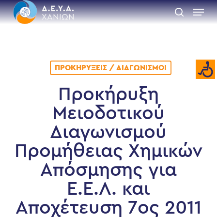
Skip
Menu
to
search
main
Close
content
Menu
ΠΡΟΚΗΡΎΞΕΙΣ / ΔΙΑΓΩΝΙΣΜΟΊ
Προκήρυξη
Μειοδοτικού
Διαγωνισμού
Προμήθειας Χημικών
Απόσμησης για
Ε.Ε.Λ. και
Αποχέτευση 7ος 2011