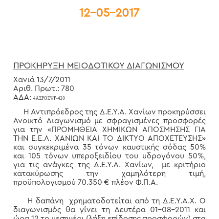
12-05-2017
ΠΡΟΚΗΡΥΞΗ ΜΕΙΟΔΟΤΙΚΟΥ ΔΙΑΓΩΝΙΣΜΟΥ
Χανιά 13/7/2011
Αριθ. Πρωτ.: 780
ΑΔΑ:
4ΑΣΡΟΕΨΡ-420
Η Αντιπρόεδρος της Δ.Ε.Υ.Α. Χανίων προκηρύσσει
Ανοικτό Διαγωνισμό με σφραγισμένες προσφορές
για την «ΠΡΟΜΗΘΕΙΑ ΧΗΜΙΚΩΝ ΑΠΟΣΜΗΣΗΣ ΓΙΑ
ΤΗΝ Ε.Ε.Λ. ΧΑΝΙΩΝ ΚΑΙ ΤΟ ΔΙΚΤΥΟ ΑΠΟΧΕΤΕΥΣΗΣ»
και συγκεκριμένα 35 τόνων καυστικής σόδας 50%
και 105 τόνων υπεροξειδίου του υδρογόνου 50%,
για τις ανάγκες της Δ.Ε.Υ.Α. Χανίων, με κριτήριο
κατακύρωσης την χαμηλότερη τιμή,
προϋπολογισμού 70.350 € πλέον Φ.Π.Α.
Η δαπάνη χρηματοδοτείται από τη Δ.Ε.Υ.Α.Χ. Ο
διαγωνισμός θα γίνει τη Δευτέρα 01-08-2011 και
ώρα 12 το μεσημέρι (λήξη επίδοσης προσφορών) στα