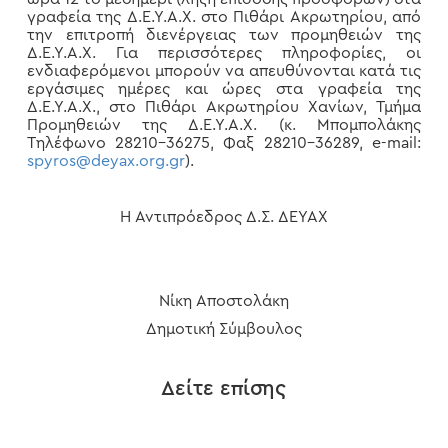
γραφεία της Δ.Ε.Υ.Α.Χ. στο Πιθάρι Ακρωτηρίου, από
την επιτροπή διενέργειας των προμηθειών της
Δ.Ε.Υ.Α.Χ. Για περισσότερες πληροφορίες, οι
ενδιαφερόμενοι μπορούν να απευθύνονται κατά τις
εργάσιμες ημέρες και ώρες στα γραφεία της
Δ.Ε.Υ.Α.Χ., στο Πιθάρι Ακρωτηρίου Χανίων, Τμήμα
Προμηθειών της Δ.Ε.Υ.Α.Χ. (κ. Μπομπολάκης
Τηλέφωνο 28210-36275, Φαξ 28210-36289, e-mail:
spyros@deyax.org.gr
).
Η Αντιπρόεδρος Δ.Σ. ΔΕΥΑΧ
Νίκη Αποστολάκη
Δημοτική Σύμβουλος
Δείτε επίσης