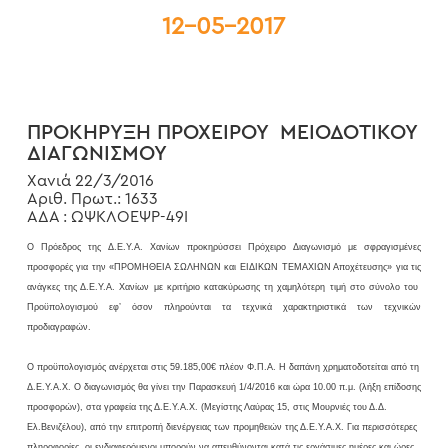
12-05-2017
ΠΡΟΚΗΡΥΞΗ ΠΡΟΧΕΙΡΟΥ ΜΕΙΟΔΟΤΙΚΟΥ
ΔΙΑΓΩΝΙΣΜΟΥ
Χανιά 22/3/2016
Αριθ. Πρωτ.: 1633
ΑΔΑ : ΩΨΚΛΟΕΨΡ-49Ι
Ο Πρόεδρος της Δ.Ε.Υ.Α. Χανίων προκηρύσσει Πρόχειρο Διαγωνισμό με σφραγισμένες
προσφορές για την «ΠΡΟΜΗΘΕΙΑ ΣΩΛΗΝΩΝ και ΕΙΔΙΚΩΝ ΤΕΜΑΧΙΩΝ Αποχέτευσης» για τις
ανάγκες της Δ.Ε.Υ.Α. Χανίων
με κριτήριο κατακύρωσης τη χαμηλότερη τιμή στο σύνολο του
Προϋπολογισμού
εφ’ όσον πληρούνται τα τεχνικά χαρακτηριστικά των τεχνικών
προδιαγραφών.
Ο
προϋπολογισμός ανέρχεται στις 59.185,00€ πλέον Φ.Π.Α. Η δαπάνη χρηματοδοτείται από τη
Δ.Ε.Υ.Α.Χ. Ο διαγωνισμός θα γίνει την Παρασκευή 1/4/2016 και ώρα 10.00 π.μ. (λήξη επίδοσης
προσφορών), στα γραφεία της Δ.Ε.Υ.Α.Χ. (Μεγίστης Λαύρας 15, στις Μουρνιές του Δ.Δ.
Ελ.Βενιζέλου), από την επιτροπή διενέργειας των προμηθειών της Δ.Ε.Υ.Α.Χ. Για περισσότερες
πληροφορίες, οι ενδιαφερόμενοι μπορούν να απευθύνονται κατά τις εργάσιμες ημέρες και ώρες