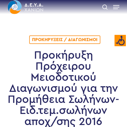
Skip
Menu
to
search
main
Close
content
Menu
ΠΡΟΚΗΡΎΞΕΙΣ / ΔΙΑΓΩΝΙΣΜΟΊ
Προκήρυξη
Πρόχειρου
Μειοδοτικού
Διαγωνισμού για την
Προμήθεια Σωλήνων-
Ειδ.τεμ.σωλήνων
αποχ/σης 2016