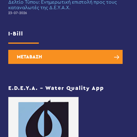
Δελτίο Τύπου: Eνημερωτική επιστολή προς τους
καταναλωτές της Δ.Ε.Υ.Α.Χ.
23-07-2026
I-Bill
ΜΕΤΑΒΑΣΗ
E.D.E.Y.A. – Water Quality App