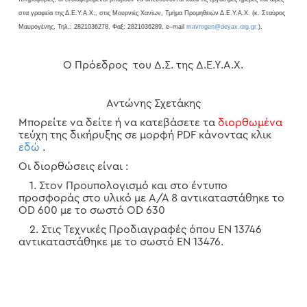
στα γραφεία της Δ.Ε.Υ.Α.Χ., στις Μουρνιές Χανίων, Τμήμα Προμηθειών Δ.Ε.Υ.Α.Χ. (κ. Σταύρος
Μαυρογένης, Τηλ.: 2821036278, Φαξ: 2821036289,
e
–
mail
mavrogen
@
deyax
.
org
.
gr
).
Ο Πρόεδρος του Δ.Σ. της Δ.Ε.Υ.Α.Χ.
Αντώνης Σχετάκης
Μπορείτε να δείτε ή να κατεβάσετε τα
διορθωμένα
τεύχη της δικήρυξης σε μορφή PDF κάνοντας κλικ
εδώ
.
Οι διορθώσεις είναι :
1. Στον Προυπολογισμό και στο έντυπο
προσφοράς στο υλικό με Α/Α 8 αντικαταστάθηκε το
OD 600 με το σωστό OD 630
2. Στις Τεχνικές Προδιαγραφές όπου ΕΝ 13746
αντικαταστάθηκε με το σωστό ΕΝ 13476.