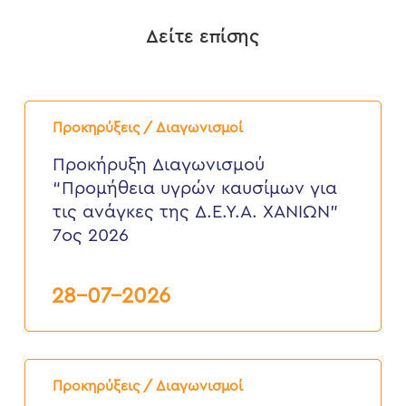
Δείτε επίσης
Προκήρυξη
Διαγωνισμού
Προκηρύξεις / Διαγωνισμοί
“Προμήθεια
υγρών
Προκήρυξη Διαγωνισμού
καυσίμων
“Προμήθεια υγρών καυσίμων για
για
τις
τις ανάγκες της Δ.Ε.Υ.Α. ΧΑΝΙΩΝ”
ανάγκες
7ος 2026
της
Δ.Ε.Υ.Α.
ΧΑΝΙΩΝ”
7ος
28-07-2026
2026
ΠΡΟΚΗΡΥΞΗ
ΠΛΕΙΟΔΟΤΙΚΟΥ
Προκηρύξεις / Διαγωνισμοί
ΔΙΑΓΩΝΙΣΜΟΥ