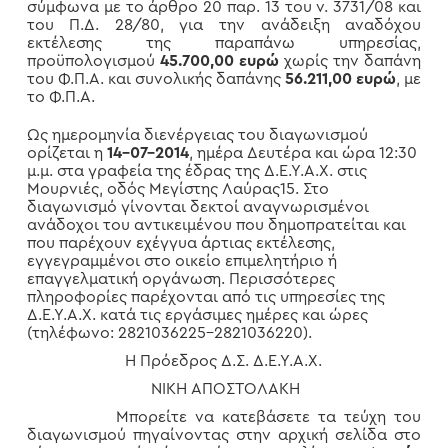
σύμφωνα με το άρθρο 20 παρ. 13 του ν. 3731/08 και
του Π.Δ. 28/80, για την ανάδειξη αναδόχου
εκτέλεσης της παραπάνω υπηρεσίας,
προϋπολογισμού
45.700,00
ευρώ
χωρίς την δαπάνη
του Φ.Π.Α. και συνολικής δαπάνης
56.211,00 ευρώ
, με
το Φ.Π.Α.
Ως ημερομηνία διενέργειας του διαγωνισμού
ορίζεται η
14-07-2014
, ημέρα Δευτέρα και ώρα 12:30
μ.μ. στα γραφεία της έδρας της Δ.Ε.Υ.Α.Χ. στις
Μουρνιές, οδός Μεγίστης Λαύρας15. Στο
διαγωνισμό γίνονται δεκτοί αναγνωρισμένοι
ανάδοχοι του αντικειμένου που δημοπρατείται και
που παρέχουν εχέγγυα άρτιας εκτέλεσης,
εγγεγραμμένοι στο οικείο επιμελητήριο ή
επαγγελματική οργάνωση. Περισσότερες
πληροφορίες παρέχονται από τις υπηρεσίες της
Δ.Ε.Υ.Α.Χ. κατά τις εργάσιμες ημέρες και ώρες
(τηλέφωνο: 2821036225-2821036220).
Η Πρόεδρος Δ.Σ. Δ.Ε.Υ.Α.Χ.
ΝΙΚΗ ΑΠΟΣΤΟΛΑΚΗ
Μπορείτε να κατεβάσετε τα τεύχη του
διαγωνισμού πηγαίνοντας στην αρχική σελίδα στο