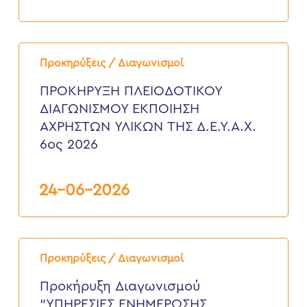
2026
ΠΡΟΚΗΡΥΞΗ
ΠΛΕΙΟΔΟΤΙΚΟΥ
Προκηρύξεις / Διαγωνισμοί
ΔΙΑΓΩΝΙΣΜΟΥ
ΕΚΠΟΙΗΣΗ
ΠΡΟΚΗΡΥΞΗ ΠΛΕΙΟΔΟΤΙΚΟΥ
ΑΧΡΗΣΤΩΝ
ΔΙΑΓΩΝΙΣΜΟΥ ΕΚΠΟΙΗΣΗ
ΥΛΙΚΩΝ
ΤΗΣ
ΑΧΡΗΣΤΩΝ ΥΛΙΚΩΝ ΤΗΣ Δ.Ε.Υ.Α.Χ.
Δ.Ε.Υ.Α.Χ.
6ος 2026
6ος
2026
24-06-2026
Προκήρυξη
Διαγωνισμού
Προκηρύξεις / Διαγωνισμοί
“ΥΠΗΡΕΣΙΕΣ
ΕΝΗΜΕΡΩΣΗΣ
Προκήρυξη Διαγωνισμού
ΚΑΤΑΝΑΛΩΤΩΝ
“ΥΠΗΡΕΣΙΕΣ ΕΝΗΜΕΡΩΣΗΣ
ΓΙΑ