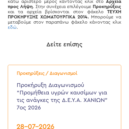
κάτω αριστερό μέρος κάντοντας κλίκ στο
Αρχεία
προς Λήψη
. Στην συνέχεια επιλέγουμε
Προκηρύξεις
και τα αρχεία βρίσκονται στον φάκελο
ΤΕΥΧΗ
ΠΡΟΚΗΡΥΞΗΣ ΧΩΜΑΤΟΥΡΓΙΚΑ 2014
.
Μπορούμε να
μεταβούμε στον παραπάνω φάκελο κάνοντας κλικ
εδώ
.
Δείτε επίσης
Προκήρυξη
Διαγωνισμού
Προκηρύξεις / Διαγωνισμοί
“Προμήθεια
υγρών
Προκήρυξη Διαγωνισμού
καυσίμων
“Προμήθεια υγρών καυσίμων για
για
τις
τις ανάγκες της Δ.Ε.Υ.Α. ΧΑΝΙΩΝ”
ανάγκες
7ος 2026
της
Δ.Ε.Υ.Α.
ΧΑΝΙΩΝ”
7ος
28-07-2026