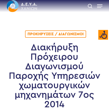
Skip
Menu
to
search
main
Close
content
Menu
ΠΡΟΚΗΡΎΞΕΙΣ / ΔΙΑΓΩΝΙΣΜΟΊ
Διακήρυξη
Πρόχειρου
Διαγωνισμού
Παροχής Υπηρεσιών
χωματουργικών
μηχανημάτων 7ος
2014