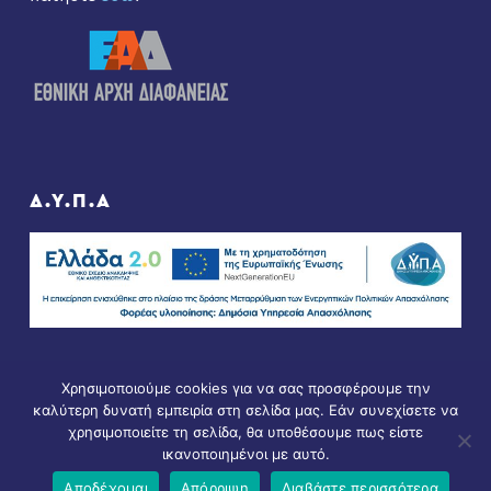
Δ.Υ.Π.Α
Χρησιμοποιούμε cookies για να σας προσφέρουμε την
καλύτερη δυνατή εμπειρία στη σελίδα μας. Εάν συνεχίσετε να
χρησιμοποιείτε τη σελίδα, θα υποθέσουμε πως είστε
ικανοποιημένοι με αυτό.
© Copyright 2021 - All Rights Reserved. D & D by
ArTECH
Αποδέχομαι
Απόρριψη
Διαβάστε περισσότερα