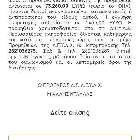
ώρα. Ο προϋπολογισμός δαπάνης της προμήθειας
ανέρχεται σε
73.260,00
ΕΥΡΩ (χωρίς το ΦΠΑ).
Γίνονται δεκτοί αναγνωρισμένοι κατασκευαστές ή
αντιπρόσωποι του είδους αυτού. Η εγγύηση
συμμετοχής καθορίστηκε σε 1.465,00 ΕΥΡΩ. Η
προμήθεια χρηματοδοτείται από τη Δ.Ε.Υ.Α.Χ.
Περισσότερες πληροφορίες δίνονται καθημερινά
και κατά τις εργάσιμες ώρες από το Τμήμα
Προμηθειών της Δ.Ε.Υ.Α.Χ. (κ. Μπομπολάκης Τηλ.
2821036275
, Φαξ & Τηλ. 2821036289, e-mail:
spyros@deyax.org.gr), όπου βρίσκονται τα τεύχη
του διαγωνισμού και οι λεπτομερείς όροι της
διακήρυξης.
Ο ΠΡΟΕΔΡΟΣ Δ.Σ. Δ.Ε.Υ.Α.Χ.
ΜΙΧΑΛΗΣ ΝΤΑΛΛΑΣ
Δείτε επίσης
Προκήρυξη