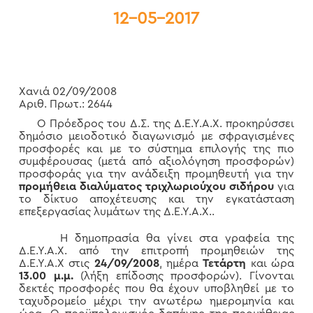
12-05-2017
Χανιά 02/09/2008
Αριθ. Πρωτ.: 2644
Ο Πρόεδρος του Δ.Σ. της Δ.Ε.Υ.Α.Χ. προκηρύσσει
δημόσιο μειοδοτικό διαγωνισμό με σφραγισμένες
προσφορές και με το σύστημα επιλογής της πιο
συμφέρουσας (μετά από αξιολόγηση προσφορών)
προσφοράς για την ανάδειξη προμηθευτή για την
προμήθεια διαλύματος τριχλωριούχου σιδήρου
για
το δίκτυο αποχέτευσης και την εγκατάσταση
επεξεργασίας λυμάτων της Δ.Ε.Υ.Α.Χ..
Η δημοπρασία θα γίνει στα γραφεία της
Δ.Ε.Υ.Α.Χ. από την επιτροπή προμηθειών της
Δ.Ε.Υ.Α.Χ στις
24/09/2008
, ημέρα
Τετάρτη
και ώρα
13.00 μ.μ.
(λήξη επίδοσης προσφορών). Γίνονται
δεκτές προσφορές που θα έχουν υποβληθεί με το
ταχυδρομείο μέχρι την ανωτέρω ημερομηνία και