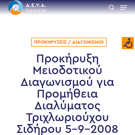
Skip
Menu
to
search
main
Close
content
Menu
ΠΡΟΚΗΡΎΞΕΙΣ / ΔΙΑΓΩΝΙΣΜΟΊ
Προκήρυξη
Μειοδοτικού
Διαγωνισμού για
Προμήθεια
Διαλύματος
Τριχλωριούχου
Σιδήρου 5-9-2008