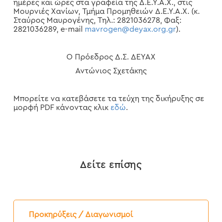
ημέρες και ώρες στα γραφεία της Δ.Ε.Υ.Α.Χ., στις
Μουρνιές Χανίων, Τμήμα Προμηθειών Δ.Ε.Υ.Α.Χ. (κ.
Σταύρος Μαυρογένης, Τηλ.: 2821036278, Φαξ:
2821036289, e-mail
mavrogen@deyax.org.gr
).
Ο Πρόεδρος Δ.Σ. ΔΕΥΑΧ
Αντώνιος Σχετάκης
Μπορείτε να κατεβάσετε τα τεύχη της δικήρυξης σε
μορφή PDF κάνοντας κλικ
εδώ
.
Δείτε επίσης
Προκήρυξη
Διαγωνισμού
Προκηρύξεις / Διαγωνισμοί
“Προμήθεια