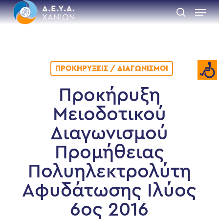
Skip
Menu
to
search
main
Close
content
Menu
ΠΡΟΚΗΡΎΞΕΙΣ / ΔΙΑΓΩΝΙΣΜΟΊ
Προκήρυξη
Μειοδοτικού
Διαγωνισμού
Προμήθειας
Πολυηλεκτρολύτη
Αφυδάτωσης Ιλύος
6ος 2016