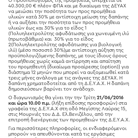
Ο Προϋπολογισμός της προμήθειας ανέρχεται σε
40.300,00 € πλέον ΦΠΑ και με δικαίωμα της ΔΕΥΑΧ
να μειώσει την ποσότητα των προς προμήθεια
υλικών κατά 30% με αντίστοιχη μείωση της δαπάνης
ή να αυξήσει την ποσότητα των προς προμήθεια
υλικών έως και 30% για το είδος 1
(Πολυηλεκτρολύτης αφυδάτωσης για χωνευμένη ιλύ
(πρωτοβάθμια) και 30% για το είδος
2(Πολυηλεκτρολύτης αφυδάτωσης για βιολογική
ιλύ) (μέσο ποσοστό 30%)με αντίστοιχη αύξηση της
προϋπολογιζόμενης δαπάνης, με τους ίδιους όρους
προμήθειας χωρίς καμιά αντίρρηση και απαίτηση
του προμηθευτή {δικαίωμα προαίρεσης (option)} για
διάστημα 12 μηνών που μπορεί να αυξομειωθεί κατά
τρεις μήνες ανάλογα με τις ανάγκες της ΔΕΥΑΧ. Η
δαπάνη χρηματοδοτείται από τη Δ.Ε.Υ.Α.Χ. Η δαπάνη
δημοσιεύσεων βαρύνει τον ανάδοχο.
Ο διαγωνισμός θα γίνει την την Τρίτη
21/06/2016
και ώρα 10.00 π.μ.
(λήξη επίδοσης προσφορών) στα
γραφεία της Δ.
Ε.Υ.Α.Χ στη οδό Μεγίστης Λαύρας 15,
στις Μουρνιές του Δ.Δ. Ελ.Βενιζέλου, από την
επιτροπή διενέργειας των προμηθειών της Δ.Ε.Υ.Α.Χ.
Για περισσότερες πληροφορίες, οι ενδιαφερόμενοι
μπορούν να απευθύνονται κατά τις εργάσιμες