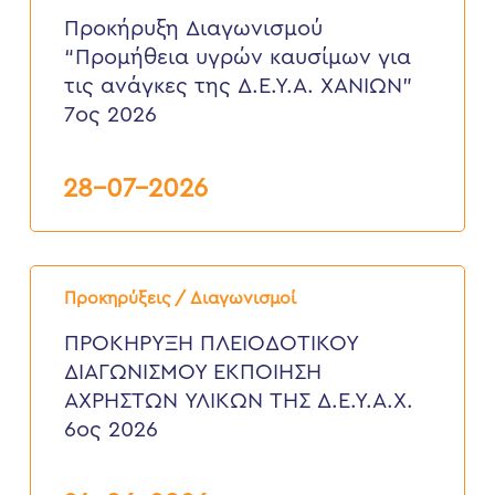
υγρών
Προκήρυξη Διαγωνισμού
καυσίμων
“Προμήθεια υγρών καυσίμων για
για
τις
τις ανάγκες της Δ.Ε.Υ.Α. ΧΑΝΙΩΝ”
ανάγκες
7ος 2026
της
Δ.Ε.Υ.Α.
ΧΑΝΙΩΝ”
7ος
28-07-2026
2026
ΠΡΟΚΗΡΥΞΗ
ΠΛΕΙΟΔΟΤΙΚΟΥ
Προκηρύξεις / Διαγωνισμοί
ΔΙΑΓΩΝΙΣΜΟΥ
ΕΚΠΟΙΗΣΗ
ΠΡΟΚΗΡΥΞΗ ΠΛΕΙΟΔΟΤΙΚΟΥ
ΑΧΡΗΣΤΩΝ
ΔΙΑΓΩΝΙΣΜΟΥ ΕΚΠΟΙΗΣΗ
ΥΛΙΚΩΝ
ΤΗΣ
ΑΧΡΗΣΤΩΝ ΥΛΙΚΩΝ ΤΗΣ Δ.Ε.Υ.Α.Χ.
Δ.Ε.Υ.Α.Χ.
6ος 2026
6ος
2026