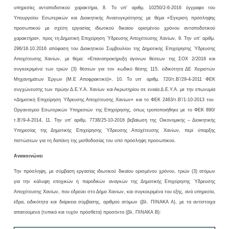
υπηρεσίες ανταποδοτικού χαρακτήρα, 8. Το υπ’ αριθμ. 10250/2-6-2016 έγγραφο του
Υπουργείου Εσωτερικών και Διοικητικής Ανασυγκρότησης με θέμα «Έγκριση πρόσληψης
προσωπικού με σχέση εργασίας ιδιωτικού δικαίου ορισμένου χρόνου ανταποδοτικού
χαρακτήρα», προς τη Δημοτική Επιχείρηση Ύδρευσης Αποχέτευσης Χανίων, 9. Την υπ’ αριθμ.
296/18.10.2016 απόφαση του Διοικητικού Συμβουλίου της Δημοτικής Επιχείρησης Ύδρευσης
Αποχέτευσης Χανίων, με θέμα: «Επαναπροκήρυξη άγονων θέσεων της ΣΟΧ 2/2016 και
συγκεκριμένα των τριών (3) θέσεων για τον κωδικό θέσης 115, ειδικότητα ΔΕ Χειριστών
Μηχανημάτων Έργων (Μ.Ε Αποφρακτικό)», 10. Το υπ΄ αριθμ. 720/τ.Β’/29-4-2011 ΦΕΚ
συγχώνευσης των πρώην Δ.Ε.Υ.Α. Χανίων και Ακρωτηρίου σε ενιαία Δ.Ε.Υ.Α. με την επωνυμία
«Δημοτική Επιχείρηση Ύδρευσης Αποχέτευσης Χανίων» και το ΦΕΚ 2463/τ.Β’/1-10-2013 του
Οργανισμού Εσωτερικών Υπηρεσιών της Επιχείρησης, όπως τροποποιήθηκε με το ΦΕΚ 890/
τ.Β’/9-4-2014, 11. Την υπ’ αριθμ. 7738/25-10-2016 βεβαίωση της Οικονομικής – Διοικητικής
Υπηρεσίας της Δημοτικής Επιχείρησης Ύδρευσης Αποχέτευσης Χανίων, περί ύπαρξης
πιστώσεων για τη δαπάνη της μισθοδοσίας του υπό πρόσληψη προσωπικού.
Ανακοινώνει
Την πρόσληψη, με σύμβαση εργασίας ιδιωτικού δικαίου ορισμένου χρόνου, τριών (3) ατόμων
για την κάλυψη εποχικών ή παροδικών αναγκών της Δημοτικής Επιχείρησης Ύδρευσης
Αποχέτευσης Χανίων, που εδρεύει στο Δήμο Χανίων, και συγκεκριμένα του εξής, ανά υπηρεσία,
έδρα, ειδικότητα και διάρκεια σύμβασης, αριθμού ατόμων (βλ. ΠΙΝΑΚΑ Α), με τα αντίστοιχα
απαιτούμενα (τυπικά και τυχόν πρόσθετα) προσόντα (βλ. ΠΙΝΑΚΑ Β):