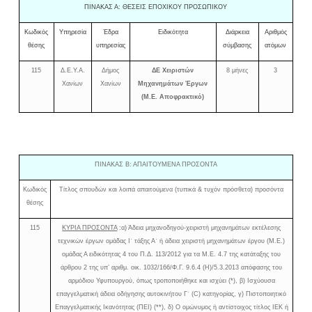
ΠΙΝΑΚΑΣ Α: ΘΕΣΕΙΣ ΕΠΟΧΙΚΟΥ ΠΡΟΣΩΠΙΚΟΥ
Κωδικός
Υπηρεσία
Έδρα
Ειδικότητα
Διάρκεια
Αριθμός
θέσης
υπηρεσίας
σύμβασης
ατόμων
115
Δ.Ε.Υ.Α.
Δήμος
ΔΕ Χειριστών
8 μήνες
3
Χανίων
Χανίων
Μηχανημάτων Έργων
(Μ.Ε. Αποφρακτικό)
ΠΙΝΑΚΑΣ Β: ΑΠΑΙΤΟΥΜΕΝΑ ΠΡΟΣΟΝΤΑ
Κωδικός
Τίτλος σπουδών και λοιπά απαιτούμενα (τυπικά & τυχόν πρόσθετα) προσόντα
θέσης
115
ΚΥΡΙΑ ΠΡΟΣΟΝΤΑ
:α) Άδεια μηχανοδηγού-χειριστή μηχανημάτων εκτέλεσης
τεχνικών έργων ομάδας Ι΄ τάξης Α΄ ή άδεια χειριστή μηχανημάτων έργου (Μ.Ε.)
ομάδας Α ειδικότητας 4 του Π.Δ. 113/2012 για τα Μ.Ε. 4.7 της κατάταξης του
άρθρου 2 της υπ’ αριθμ. οικ. 1032/166/Φ.Γ. 9.6.4 (Η)/5.3.2013 απόφασης του
αρμόδιου Υφυπουργού, όπως τροποποιήθηκε και ισχύει (*), β) Ισχύουσα
επαγγελματική άδεια οδήγησης αυτοκινήτου Γ΄ (C) κατηγορίας, γ) Πιστοποιητικό
Επαγγελματικής Ικανότητας (ΠΕΙ) (**), δ) Ο ομώνυμος ή αντίστοιχος τίτλος ΙΕΚ ή