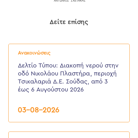
ΑΝΤΩΝΙΟΣ
ΣΧΕΤΑΚΗΣ
Δείτε επίσης
Δελτίο
Τύπου:
Ανακοινώσεις
Διακοπή
νερού
Δελτίο Τύπου: Διακοπή νερού στην
στην
οδό Νικολάου Πλαστήρα, περιοχή
οδό
Νικολάου
Τσικαλαριά Δ.Ε. Σούδας, από 3
Πλαστήρα,
έως 6 Αυγούστου 2026
περιοχή
Τσικαλαριά
Δ.Ε.
Σούδας,
03-08-2026
από
3
έως
6
Δελτίο
Αυγούστου