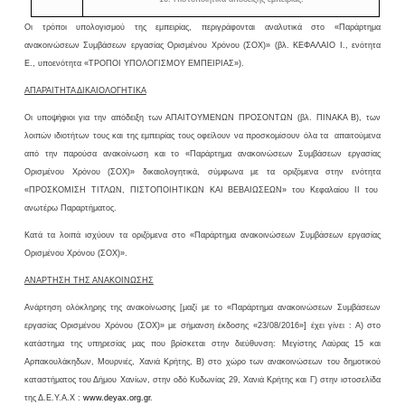
Οι τρόποι υπολογισμού της εμπειρίας, περιγράφονται αναλυτικά στο «Παράρτημα
ανακοινώσεων Συμβάσεων εργασίας Ορισμένου Χρόνου (ΣΟΧ)» (βλ. ΚΕΦΑΛΑΙΟ
I
., ενότητα
Ε., υποενότητα «ΤΡΟΠΟΙ ΥΠΟΛΟΓΙΣΜΟΥ ΕΜΠΕΙΡΙΑΣ»).
ΑΠΑΡΑΙΤΗΤΑ ΔΙΚΑΙΟΛΟΓΗΤΙΚΑ
Οι υποψήφιοι για την απόδειξη των ΑΠΑΙΤΟΥΜΕΝΩΝ ΠΡΟΣΟΝΤΩΝ (βλ. ΠΙΝΑΚΑ Β), των
λοιπών ιδιοτήτων τους και της εμπειρίας τους οφείλουν να προσκομίσουν όλα τα
απαιτούμενα
από την παρούσα ανακοίνωση και το «Παράρτημα ανακοινώσεων Συμβάσεων εργασίας
Ορισμένου Χρόνου (ΣΟΧ)» δικαιολογητικά, σύμφωνα με τα οριζόμενα στην ενότητα
«ΠΡΟΣΚΟΜΙΣΗ ΤΙΤΛΩΝ, ΠΙΣΤΟΠΟΙΗΤΙΚΩΝ ΚΑΙ ΒΕΒΑΙΩΣΕΩΝ» του Κεφαλαίου ΙΙ του
ανωτέρω Παραρτήματος.
Κατά τα λοιπά ισχύουν τα οριζόμενα στο «Παράρτημα ανακοινώσεων Συμβάσεων εργασίας
Ορισμένου Χρόνου (ΣΟΧ)».
ΑΝΑΡΤΗΣΗ ΤΗΣ ΑΝΑΚΟΙΝΩΣΗΣ
Ανάρτηση ολόκληρης της ανακοίνωσης [μαζί με το «Παράρτημα ανακοινώσεων Συμβάσεων
εργασίας Ορισμένου Χρόνου (ΣΟΧ)» με σήμανση έκδοσης «23/08/2016»] έχει γίνει
: Α) στο
κατάστημα της υπηρεσίας μας που βρίσκεται στην διεύθυνση: Μεγίστης Λαύρας 15 και
Αρπακουλάκηδων, Μουρνιές, Χανιά Κρήτης, Β) στο χώρο των ανακοινώσεων του δημοτικού
καταστήματος του Δήμου Χανίων, στην οδό Κυδωνίας 29, Χανιά Κρήτης και Γ) στην ιστοσελίδα
της Δ.Ε.Υ.Α.Χ :
www
.
deyax
.
org
.
gr
.