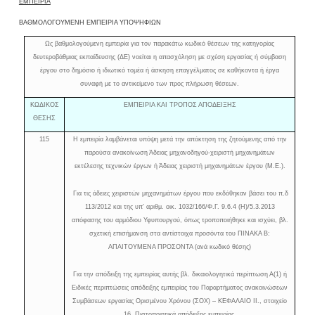
ΕΜΠΕΙΡΙΑ
ΒΑΘΜΟΛΟΓΟΥΜΕΝΗ ΕΜΠΕΙΡΙΑ ΥΠΟΨΗΦΙΩΝ
Ως βαθμολογούμενη εμπειρία για τον παρακάτω κωδικό θέσεων της κατηγορίας
δευτεροβάθμιας εκπαίδευσης (ΔΕ) νοείται η απασχόληση με σχέση εργασίας ή σύμβαση
έργου στο δημόσιο ή ιδιωτικό τομέα ή άσκηση επαγγέλματος σε καθήκοντα ή έργα
συναφή με το αντικείμενο των προς πλήρωση θέσεων.
ΚΩΔΙΚΟΣ
ΕΜΠΕΙΡΙΑ ΚΑΙ ΤΡΟΠΟΣ ΑΠΟΔΕΙΞΗΣ
ΘΕΣΗΣ
115
Η εμπειρία λαμβάνεται υπόψη μετά την απόκτηση της ζητούμενης από την
παρούσα ανακοίνωση Άδειας μηχανοδηγού-χειριστή μηχανημάτων
εκτέλεσης τεχνικών έργων ή Άδειας χειριστή μηχανημάτων έργου (Μ.Ε.).
Για τις άδειες χειριστών μηχανημάτων έργου που εκδόθηκαν βάσει του π.δ
113/2012 και της υπ’ αριθμ. οικ. 1032/166/Φ.Γ. 9.6.4 (Η)/5.3.2013
απόφασης του αρμόδιου Υφυπουργού, όπως τροποποιήθηκε και ισχύει, βλ.
σχετική επισήμανση στα αντίστοιχα προσόντα του ΠΙΝΑΚΑ Β:
ΑΠΑΙΤΟΥΜΕΝΑ ΠΡΟΣΟΝΤΑ (ανά κωδικό θέσης)
Για την απόδειξη της εμπειρίας αυτής βλ. δικαιολογητικά περίπτωση Α(1) ή
Ειδικές περιπτώσεις απόδειξης εμπειρίας του Παραρτήματος ανακοινώσεων
Συμβάσεων εργασίας Ορισμένου Χρόνου (ΣΟΧ) – ΚΕΦΑΛΑΙΟ
I
Ι., στοιχείο
16. Πιστοποιητικά απόδειξης εμπειρίας.