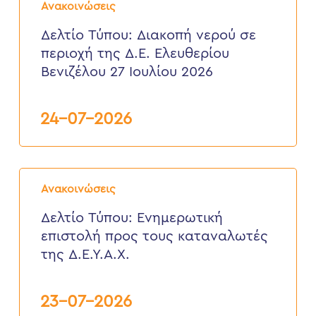
Τύπου:
2026
Ανακοινώσεις
Διακοπή
νερού
Δελτίο Τύπου: Διακοπή νερού σε
σε
περιοχή της Δ.Ε. Ελευθερίου
περιοχή
της
Βενιζέλου 27 Ιουλίου 2026
Δ.Ε.
Ελευθερίου
Βενιζέλου
24-07-2026
27
Ιουλίου
2026
Δελτίο
Τύπου:
Ανακοινώσεις
Eνημερωτική
επιστολή
Δελτίο Τύπου: Eνημερωτική
προς
επιστολή προς τους καταναλωτές
τους
καταναλωτές
της Δ.Ε.Υ.Α.Χ.
της
Δ.Ε.Υ.Α.Χ.
23-07-2026