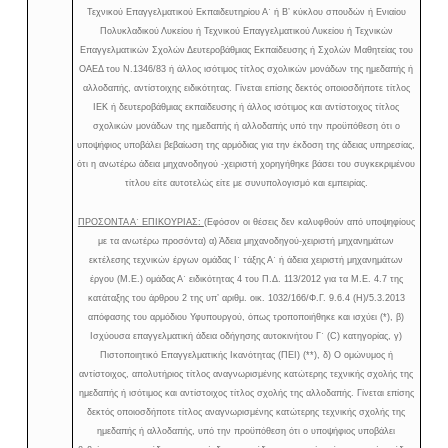
Τεχνικού Επαγγελματικού Εκπαιδευτηρίου Α΄ ή Β’ κύκλου σπουδών ή Ενιαίου
Πολυκλαδικού Λυκείου ή Τεχνικού Επαγγελματικού Λυκείου ή Τεχνικών
Επαγγελματικών Σχολών Δευτεροβάθμιας Εκπαίδευσης ή Σχολών Μαθητείας του
ΟΑΕΔ του Ν.1346/83 ή άλλος ισότιμος τίτλος σχολικών μονάδων της ημεδαπής ή
αλλοδαπής, αντίστοιχης ειδικότητας. Γίνεται επίσης δεκτός οποιοσδήποτε τίτλος
ΙΕΚ ή δευτεροβάθμιας εκπαίδευσης ή άλλος ισότιμος και αντίστοιχος τίτλος
σχολικών μονάδων της ημεδαπής ή αλλοδαπής υπό την προϋπόθεση ότι ο
υποψήφιος υποβάλει βεβαίωση της αρμόδιας για την έκδοση της άδειας υπηρεσίας,
ότι η ανωτέρω άδεια μηχανοδηγού -χειριστή χορηγήθηκε βάσει του συγκεκριμένου
τίτλου είτε αυτοτελώς είτε με συνυπολογισμό και εμπειρίας.
ΠΡΟΣΟΝΤΑ Α΄ ΕΠΙΚΟΥΡΙΑΣ:
(Εφόσον οι θέσεις δεν καλυφθούν από υποψηφίους
με τα ανωτέρω προσόντα) α) Άδεια μηχανοδηγού-χειριστή μηχανημάτων
εκτέλεσης τεχνικών έργων ομάδας Ι΄ τάξης Α΄ ή άδεια χειριστή μηχανημάτων
έργου (Μ.Ε.) ομάδας Α΄ ειδικότητας 4 του Π.Δ. 113/2012 για τα Μ.Ε. 4.7 της
κατάταξης του άρθρου 2 της υπ’ αριθμ. οικ. 1032/166/Φ.Γ. 9.6.4 (Η)/5.3.2013
απόφασης του αρμόδιου Υφυπουργού, όπως τροποποιήθηκε και ισχύει (*), β)
Ισχύουσα επαγγελματική άδεια οδήγησης αυτοκινήτου Γ΄ (C) κατηγορίας, γ)
Πιστοποιητικό Επαγγελματικής Ικανότητας (ΠΕΙ) (**), δ) Ο ομώνυμος ή
αντίστοιχος, απολυτήριος τίτλος αναγνωρισμένης κατώτερης τεχνικής σχολής της
ημεδαπής ή ισότιμος και αντίστοιχος τίτλος σχολής της αλλοδαπής. Γίνεται επίσης
δεκτός οποιοσδήποτε τίτλος αναγνωρισμένης κατώτερης τεχνικής σχολής της
ημεδαπής ή αλλοδαπής, υπό την προϋπόθεση ότι ο υποψήφιος υποβάλει