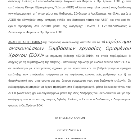
διαδρομή: Πολίτες
à
Έντυπα-Διαδικασίες
à
Διαγωνισμών Φορέων
à
Ορ. Χρόνου ΣΟΧ· γ) στα
κατά τόπους Κέντρα Εξυπηρέτησης Πολιτών (ΚΕΠ) αλλά και στην ηλεκτρονική τους διεύθυνση
(
www
.
kep
.
gov
.
gr
), απ’ όπου μέσω της διαδρομής: Σύνδεσμοι
à
Ανεξάρτητες και άλλες αρχές
à
ΑΣΕΠ θα οδηγηθούν στην κεντρική σελίδα του δικτυακού τόπου του ΑΣΕΠ και από εκεί θα
έχουν πρόσβαση στα έντυπα μέσω της διαδρομής: Πολίτες
à
Έντυπα-Διαδικασίες
à
Διαγωνισμών Φορέων
à
Ορ. Χρόνου ΣΟΧ.
«Παράρτημα
ΑΝΑΠΟΣΠΑΣΤΟ ΤΜΗΜΑ
της παρούσας ανακοίνωσης αποτελεί και το
ανακοινώσεων Συμβάσεων εργασίας Ορισμένου
Χρόνου (ΣΟΧ)»
με σήμανση έκδοσης «23-08-2016», το οποίο περιλαμβάνει:
i
)
οδηγίες για τη συμπλήρωση της αίτησης – υπεύθυνης δήλωσης με κωδικό εντυπο ασεπ ΣΟΧ.4,
σε συνδυασμό με επισημάνσεις σχετικά με τα προσόντα και τα βαθμολογούμενα κριτήρια
κατάταξης των υποψηφίων σύμφωνα με τις ισχύουσες κανονιστικές ρυθμίσεις· και
ii
) τα
δικαιολογητικά που απαιτούνται για την έγκυρη συμμετοχή τους στη διαδικασία επιλογής. Οι
ενδιαφερόμενοι μπορούν να έχουν πρόσβαση στο Παράρτημα αυτό, μέσω δικτυακού τόπου του
ΑΣΕΠ (
www
.
asep
.
gr
) και συγκεκριμένα μέσω της ίδιας διαδρομής που ακολουθείται και για την
αναζήτηση του εντύπου της αίτησης δηλαδή: Πολίτες
à
Έντυπα – Διαδικασίες
à
Διαγωνισμών
φορέων
à
Ορ.Χρόνου ΣΟΧ.
ΓΙΑ ΤΗ Δ.Ε.Υ.Α ΧΑΝΙΩΝ
Ο ΠΡΟΕΔΡΟΣ Δ.Σ