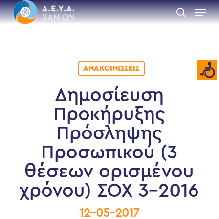
Skip
Menu
to
search
main
Close
content
Menu
ΑΝΑΚΟΙΝΏΣΕΙΣ
Δημοσίευση
Προκήρυξης
Πρόσληψης
Προσωπικού (3
θέσεων ορισμένου
χρόνου) ΣΟΧ 3-2016
12-05-2017