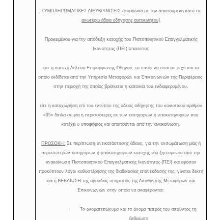
ΣΥΜΠΛΗΡΩΜΑΤΙΚΕΣ ΔΙΕΥΚΡΙΝΙΣΕΙΣ (σύμφωνα με την απαιτούμενη κατά τα
ανωτέρω άδεια οδήγησης αυτοκινήτου)
Προκειμένου για την απόδειξη κατοχής του Πιστοποιητικού Επαγγελματικής
Ικανότητας (ΠΕΙ) απαιτείται:
είτε η κατοχή Δελτίου Επιμόρφωσης Οδηγού, το οποίο να είναι σε ισχύ και το
οποίο εκδίδεται από την Υπηρεσία Μεταφορών και Επικοινωνιών της Περιφέρειας
στην περιοχή της οποίας βρίσκεται η κατοικία του ενδιαφερομένου.
είτε η καταχώρηση επί του εντύπου της άδειας οδήγησης του κοινοτικού αριθμού
«95» δίπλα σε μία ή περισσότερες εκ των κατηγοριών ή υποκατηγοριών που
κατέχει ο υποψήφιος και απαιτούνται από την ανακοίνωση.
ΠΡΟΣΟΧΗ:
Σε περίπτωση αντικατάστασης άδειας, για την ενσωμάτωση μίας ή
περισσοτέρων κατηγοριών ή υποκατηγοριών κατοχής του ζητούμενου από την
ανακοίνωση Πιστοποιητικού Επαγγελματικής Ικανότητας (ΠΕΙ) και εφόσον
προκύπτουν λόγοι καθυστέρησης της διαδικασίας επανέκδοσής της, γίνεται δεκτή
και η ΒΕΒΑΙΩΣΗ της αρμόδιας υπηρεσίας της Διεύθυνσης Μεταφορών και
Επικοινωνιών στην οποία να αναφέρονται:
·
Το ονοματεπώνυμο και το όνομα πατρός του αιτούντος τη
βεβαίωση