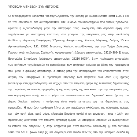
ΥΠΟΒΟΛΗ ΑΙΤΗΣΕΩΝ ΣΥΜΜΕΤΟΧΗΣ
Οι ενδιαφερόμενοι καλούνται να συμπληρώσουν την αίτηση με κωδικό εντυπο ασεπ ΣΟΧ.4 και
να την υποβάλουν, είτε αυτοπροσώπως, είτε με άλλο εξουσιοδοτημένο από αυτούς πρόσωπο,
εφόσον η εξουσιοδότηση φέρει την υπογραφή τους θεωρημένη από δημόσια αρχή, είτε
ταχυδρομικά με συστημένη επιστολή, στα γραφεία της υπηρεσίας μας στην ακόλουθη
διεύθυνση: Δημοτική Επιχείρηση Ύδρευσης Αποχέτευσης Χανίων, Μεγίστης Λαύρας 15 και
Αρπακουλάκηδων, Τ.Κ. 73300 Μουρνιές Χανίων, απευθύνοντάς την στο Τμήμα Διοίκησης
Προσωπικού, υπόψη κας Στυλιανής
Αγοραστάκη (τηλέφωνο επικοινωνίας: 28210-36241) ή κας
Ευαγγελίας Σιταρένιου (τηλέφωνο επικοινωνίας: 28210-36254). Στην περίπτωση αποστολής
των αιτήσεων ταχυδρομικώς το εμπρόθεσμο των αιτήσεων κρίνεται με βάση την ημερομηνία
που φέρει ο φάκελος αποστολής, ο οποίος μετά την αποσφράγισή του επισυνάπτεται στην
αίτηση των υποψηφίων. Η προθεσμία υποβολής των αιτήσεων είναι δέκα (10) ημέρες
(υπολογιζόμενες ημερολογιακά) και αρχίζει από την επόμενη ημέρα της τελευταίας δημοσίευσης
της παρούσας σε τοπικές εφημερίδες ή της ανάρτησής της στο κατάστημα της υπηρεσίας μας,
στα παραρτήματα αυτής και στο χώρο των ανακοινώσεων του δημοτικού καταστήματος του
Δήμου Χανίων, εφόσον η ανάρτηση είναι τυχόν μεταγενέστερη της δημοσίευσης στις
εφημερίδες. Η ανωτέρω προθεσμία λήγει με την παρέλευση ολόκληρης της τελευταίας ημέρας
και
εάν αυτή είναι, κατά νόμο, εξαιρετέα (δημόσια αργία) ή μη εργάσιμη,
τότε η λήξη της
προθεσμίας μετατίθεται την επόμενη εργάσιμη ημέρα. Οι υποψήφιοι μπορούν να αναζητήσουν
τα έντυπα των αιτήσεων: α) στην υπηρεσία μας στην ανωτέρω διεύθυνση· β) στο δικτυακό
τόπο του ΑΣΕΠ (
www
.
asep
.
gr
) και συγκεκριμένα ακολουθώντας από την κεντρική σελίδα τη