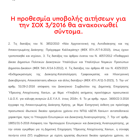
Η προθεσμία υποβολής αιτήσεων για
την ΣΟΧ 3/2016 θα ανακοινωθεί
σύντομα.
2. Τις διατάξεις του Ν. 3852/2010 «Νέα Αρχιτεκτονική της Αυτοδιοίκησης και της
Αποκεντρωμένης Διοίκησης- Πρόγραμμα Καλλικράτης» (ΦΕΚ 87/τ.Α’/7-6-2010), όπως έχουν
τροποποιηθεί και ισχύουν, 3. Τις διατάξεις του άρθρου ένατου του Ν. 4057/2012 «Πειθαρχικό
Δίκαιο Δημοσίων Πολιτικών Διοικητικών Υπαλλήλων και Υπαλλήλων Νομικών Προσώπων
Δημοσίου Δικαίου» (ΦΕΚ 54/τ.Α’/14-3-2012), 4. Τις διατάξεις του άρθρου 48 του Ν. 4325/2015
«Εκδημοκρατισμός της Διοίκησης-Καταπολέμηση Γραφειοκρατίας και Ηλεκτρονική
Διακυβέρνηση. Αποκατάσταση αδικιών και άλλες διατάξεις» (ΦΕΚ 47/τ.Α’/11-5-2015), 5. Την υπ’
αριθμ. 51/29-2-2016 απόφαση του Διοικητικού Συμβουλίου της Δημοτικής Επιχείρησης
Ύδρευσης Αποχέτευσης Χανίων, με θέμα: «Υποβολή αιτήματος προσλήψεων προσωπικού
Ι.Δ.Ο.Χ. για κάλυψη αναγκών Δ.Ε.Υ.Α.Χ. έτους 2016», 6. Το με αριθμ. πρωτ. 3400/22-3-2016
έγγραφο της Αποκεντρωμένης Διοίκησης Κρήτης, με θέμα: Εισηγητική έκθεση για πρόσληψη
προσωπικού ιδιωτικού δικαίου ορισμένου χρόνου στο ΝΠΙΔ «ΔΕΥΑ Χανίων» ανταποδοτικού
χαρακτήρα, προς το Υπουργείο Εσωτερικών και Διοικητικής Ανασυγκρότησης, 7. Την υπ’ αριθμ.
18651/31-5-2016 Απόφαση του Υφυπουργού Εσωτερικών και Διοικητικής Ανασυγκρότησης, με
την οποία εγκρίθηκε για τη Δημοτική Επιχείρηση Ύδρευσης Αποχέτευσης Χανίων, η σύναψη
πενήντα επτά (57) συμβάσεων με σχέση εργασίας ιδιωτικού δικαίου ορισμένου χρόνου, σε