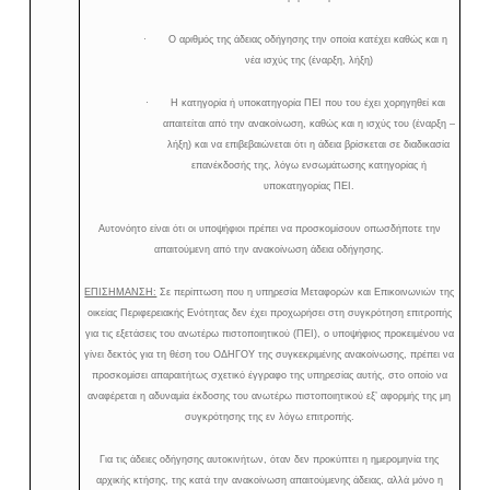
·
Ο αριθμός της άδειας οδήγησης την οποία κατέχει καθώς και η
νέα ισχύς της (έναρξη, λήξη)
·
Η κατηγορία ή υποκατηγορία ΠΕΙ που του έχει χορηγηθεί και
απαιτείται από την ανακοίνωση, καθώς και η ισχύς του (έναρξη –
λήξη) και να επιβεβαιώνεται ότι η άδεια βρίσκεται σε διαδικασία
επανέκδοσής της, λόγω ενσωμάτωσης κατηγορίας ή
υποκατηγορίας ΠΕΙ.
Αυτονόητο είναι ότι οι υποψήφιοι πρέπει να προσκομίσουν οπωσδήποτε την
απαιτούμενη από την ανακοίνωση άδεια οδήγησης.
ΕΠΙΣΗΜΑΝΣΗ:
Σε περίπτωση που η υπηρεσία Μεταφορών και Επικοινωνιών της
οικείας Περιφερειακής Ενότητας δεν έχει προχωρήσει στη συγκρότηση επιτροπής
για τις εξετάσεις του ανωτέρω πιστοποιητικού (ΠΕΙ), ο υποψήφιος προκειμένου να
γίνει δεκτός για τη θέση του ΟΔΗΓΟΥ της συγκεκριμένης ανακοίνωσης, πρέπει να
προσκομίσει απαραιτήτως σχετικό έγγραφο της υπηρεσίας αυτής, στο οποίο να
αναφέρεται η αδυναμία έκδοσης του ανωτέρω πιστοποιητικού εξ’ αφορμής της μη
συγκρότησης της εν λόγω επιτροπής.
Για τις άδειες οδήγησης αυτοκινήτων, όταν δεν προκύπτει η ημερομηνία της
αρχικής κτήσης, της κατά την ανακοίνωση απαιτούμενης άδειας, αλλά μόνο η