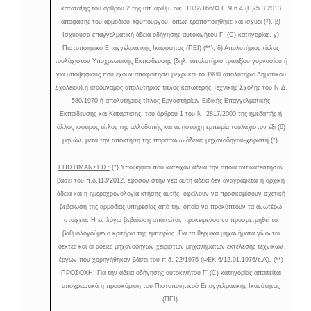
κατάταξης του άρθρου 2 της υπ’ αριθμ. οικ. 1032/166/Φ.Γ. 9.6.4 (Η)/5.3.2013
απόφασης του αρμόδιου Υφυπουργού, όπως τροποποιήθηκε και ισχύει (*), β)
Ισχύουσα επαγγελματική άδεια οδήγησης αυτοκινήτου Γ΄ (C) κατηγορίας, γ)
Πιστοποιητικό Επαγγελματικής Ικανότητας (ΠΕΙ) (**), δ) Απολυτήριος τίτλος
τουλάχιστον Υποχρεωτικής Εκπαίδευσης (δηλ. απολυτήριο τριταξίου γυμνασίου ή
για υποψηφίους που έχουν αποφοιτήσει μέχρι και το 1980 απολυτήριο Δημοτικού
Σχολείου),ή ισοδύναμος απολυτήριος τίτλος κατώτερης Τεχνικής Σχολής του Ν.Δ.
580/1970 ή απολυτήριος τίτλος Εργαστηρίων Ειδικής Επαγγελματικής
Εκπαίδευσης και Κατάρτισης, του άρθρου 1 του Ν. 2817/2000 της ημεδαπής ή
άλλος ισότιμος τίτλος της αλλοδαπής και αντίστοιχη εμπειρία τουλάχιστον έξι (6)
μηνών, μετά την απόκτηση της παραπάνω άδειας μηχανοδηγού-χειριστή (*).
ΕΠΙΣΗΜΑΝΣΕΙΣ:
(*) Υποψήφιοι που κατείχαν άδεια την οποία αντικατέστησαν
βάσει του π.δ.113/2012, εφόσον στην νέα αυτή άδεια δεν αναγράφεται η αρχική
άδεια και η ημεροχρονολογία κτήσης αυτής, οφείλουν να προσκομίσουν σχετική
βεβαίωση της αρμόδιας υπηρεσίας από την οποία να προκύπτουν τα ανωτέρω
στοιχεία. Η εν λόγω βεβαίωση απαιτείται, προκειμένου να προσμετρηθεί το
βαθμολογούμενο κριτήριο της εμπειρίας. Για τα θερμικά μηχανήματα γίνονται
δεκτές και οι άδειες μηχανοδηγών χειριστών μηχανημάτων εκτέλεσης τεχνικών
έργων που χορηγήθηκαν βάσει του π.δ. 22/1976 (ΦΕΚ 6/12.01.1976/τ.Α’). (**)
ΠΡΟΣΟΧΗ:
Για την άδεια οδήγησης αυτοκινήτου Γ’ (
C
) κατηγορίας απαιτείται
υποχρεωτικά η προσκόμιση του Πιστοποιητικού Επαγγελματικής Ικανότητας
(ΠΕΙ).