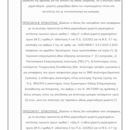
βεβαίωση της αρμόδιας για την έκδοση της άδειας υπηρεσίας, ότι η ανωτέρω άδεια
μηχανοδηγού- χειριστή χορηγήθηκε βάσει του συγκεκριμένου τίτλου είτε
αυτοτελώς είτε με συνυπολογισμό και εμπειρίας.
ΠΡΟΣΟΝΤΑ Β΄ ΕΠΙΚΟΥΡΙΑΣ:
(Εφόσον οι θέσεις δεν καλυφθούν από υποψηφίους
με τα ανωτέρω προσόντα) α) Άδεια μηχανοδηγού-χειριστή μηχανημάτων
εκτέλεσης τεχνικών έργων ομάδας Ι΄ τάξης Α΄ ή άδεια χειριστή μηχανημάτων
έργου (Μ.Ε.) ομάδας Α΄ ειδικότητας 4 του Π.Δ. 113/2012 για τα Μ.Ε. 4.7 της
κατάταξης του άρθρου 2 της υπ’ αριθμ. οικ. 1032/166/Φ.Γ. 9.6.4 (Η)/5.3.2013
απόφασης του αρμόδιου Υφυπουργού, όπως τροποποιήθηκε και ισχύει (*), β)
Ισχύουσα επαγγελματική άδεια οδήγησης αυτοκινήτου Γ΄ (C) κατηγορίας, γ)
Πιστοποιητικό Επαγγελματικής Ικανότητας (ΠΕΙ) (**), δ) Απολυτήριος τίτλος
τουλάχιστον Υποχρεωτικής Εκπαίδευσης (δηλ. απολυτήριο τριταξίου γυμνασίου ή
για υποψηφίους που έχουν αποφοιτήσει μέχρι και το 1980 απολυτήριο Δημοτικού
Σχολείου), ή ισοδύναμος απολυτήριος τίτλος κατώτερης Τεχνικής Σχολής του
Ν.Δ. 580/1970 ή απολυτήριος τίτλος Εργαστηρίων Ειδικής Επαγγελματικής
Εκπαίδευσης και Κατάρτισης, του άρθρου 1 του Ν. 2817/2000 της ημεδαπής ή
άλλος ισότιμος τίτλος της αλλοδαπής και αντίστοιχη εμπειρία τουλάχιστον τριών
(3) ετών, μετά την απόκτηση της παραπάνω άδειας μηχανοδηγού-χειριστή (*).
ΠΡΟΣΟΝΤΑ Γ΄ ΕΠΙΚΟΥΡΙΑΣ:
(Εφόσον οι θέσεις δεν καλυφθούν από υποψηφίους
με τα ανωτέρω προσόντα) α) Άδεια μηχανοδηγού-χειριστή μηχανημάτων
εκτέλεσης τεχνικών έργων ομάδας Ι΄ τάξης Α΄ ή άδεια χειριστή μηχανημάτων
έργου (Μ.Ε.) ομάδας Α΄ ειδικότητας 4 του Π.Δ. 113/2012 για τα Μ.Ε. 4.7 της