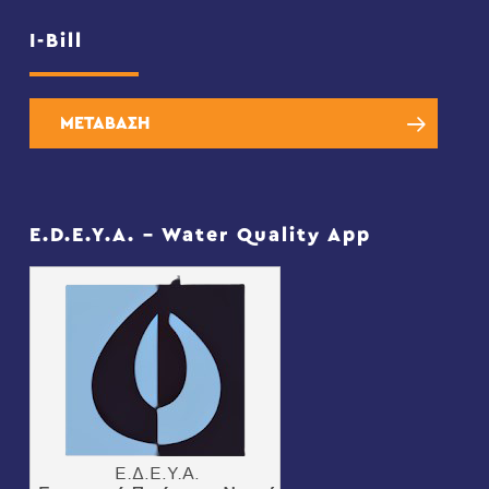
I-Bill
ΜΕΤΑΒΑΣΗ
E.D.E.Y.A. – Water Quality App