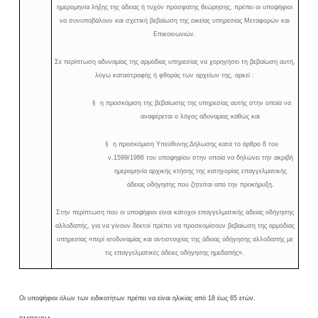
ημερομηνία λήξης της άδειας ή τυχόν πρόσφατης θεώρησης, πρέπει οι υποψήφιοι
να συνυποβάλουν και σχετική βεβαίωση της οικείας υπηρεσίας Μεταφορών και
Επικοινωνιών.
Σε περίπτωση αδυναμίας της αρμόδιας υπηρεσίας να χορηγήσει τη βεβαίωση αυτή,
λόγω καταστροφής ή φθοράς των αρχείων της, αρκεί :
§
η προσκόμιση της βεβαίωσης της υπηρεσίας αυτής στην οποία να
αναφέρεται ο λόγος αδυναμίας καθώς και
§
η προσκόμιση Υπεύθυνης Δήλωσης κατά το άρθρο 8 του
ν.1599/1986 του υποψηφίου στην οποία να δηλώνει την ακριβή
ημερομηνία αρχικής κτήσης της κατηγορίας επαγγελματικής
άδειας οδήγησης που ζητείται από την προκήρυξη.
Στην περίπτωση που οι υποψήφιοι είναι κάτοχοι επαγγελματικής άδειας οδήγησης
αλλοδαπής, για να γίνουν δεκτοί πρέπει να προσκομίσουν βεβαίωση της αρμόδιας
υπηρεσίας «περί ισοδυναμίας και αντιστοιχίας της άδειας οδήγησης αλλοδαπής με
τις επαγγελματικές άδειες οδήγησης ημεδαπής».
Οι υποψήφιοι όλων των ειδικοτήτων πρέπει να είναι ηλικίας από 18 έως 65 ετών.