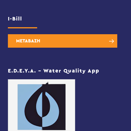
I-Bill
ΜΕΤΑΒΑΣΗ
E.D.E.Y.A. – Water Quality App