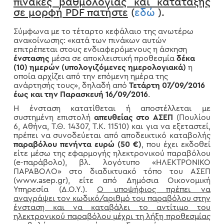
πίνακες βαθμολογίας και κατάταξης
σε μορφή PDF πατήστε
(
εδώ
).
Σύμφωνα με το τέταρτο κεφάλαιο της ανωτέρω
ανακοίνωσης: «κατά των πινάκων αυτών
επιτρέπεται στους ενδιαφερόμενους η άσκηση
ένστασης
μέσα σε αποκλειστική προθεσμία
δέκα
(10) ημερών (υπολογιζόμενες ημερολογιακά)
η
οποία αρχίζει από την επόμενη ημέρα της
ανάρτησής τους», δηλαδή από
Τετάρτη 07/09/2016
έως και την Παρασκευή 16/09/2016
.
Η ένσταση κατατίθεται ή αποστέλλεται με
συστημένη επιστολή
απευθείας στο ΑΣΕΠ
(Πουλίου
6, Αθήνα, Τ.Θ. 14307, Τ.Κ. 11510) και για να εξεταστεί,
πρέπει να συνοδεύεται από αποδεικτικό καταβολής
παραβόλου πενήντα ευρώ (50 €)
, που έχει εκδοθεί
είτε μέσω της εφαρμογής ηλεκτρονικού παραβόλου
(e-παράβολο), βλ. λογότυπο «ΗΛΕΚΤΡΟΝΙΚΟ
ΠΑΡΑΒΟΛΟ» στο διαδικτυακό τόπο του ΑΣΕΠ
(www.asep.gr), είτε από Δημόσια Οικονομική
Υπηρεσία (Δ.Ο.Υ.).
Ο υποψήφιος πρέπει να
αναγράψει τον κωδικό/αριθμό του παραβόλου στην
ένσταση και να καταβάλει το αντίτιμο του
ηλεκτρονικού παραβόλου μέχρι τη λήξη προθεσμίας