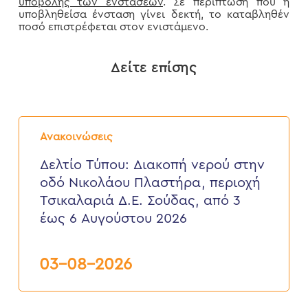
υποβολής των ενστάσεων
. Σε περίπτωση που η
υποβληθείσα ένσταση γίνει δεκτή, το καταβληθέν
ποσό επιστρέφεται στον ενιστάμενο.
Δείτε επίσης
Δελτίο
Τύπου:
Ανακοινώσεις
Διακοπή
νερού
Δελτίο Τύπου: Διακοπή νερού στην
στην
οδό Νικολάου Πλαστήρα, περιοχή
οδό
Νικολάου
Τσικαλαριά Δ.Ε. Σούδας, από 3
Πλαστήρα,
έως 6 Αυγούστου 2026
περιοχή
Τσικαλαριά
Δ.Ε.
Σούδας,
03-08-2026
από
3
έως
6