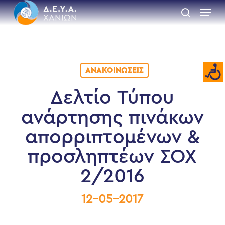
Skip
Menu
to
search
main
Close
content
Menu
ΑΝΑΚΟΙΝΏΣΕΙΣ
Δελτίο Τύπου
ανάρτησης πινάκων
απορριπτομένων &
προσληπτέων ΣΟΧ
2/2016
12-05-2017