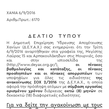
ΧΑΝΙΑ 6/9/2016
Αριθμ.Πρωτ.: 6170
Δ Ε Λ Τ Ι Ο Τ Υ Π Ο Υ
Η Δημοτική Επιχείρηση Ύδρευσης Αποχέτευσης
Χανίων (Δ.Ε.Υ.Α.Χ.) σας ενημερώνει ότι την Τρίτη
6/9/2016 αναρτήθηκαν στα γραφεία της, Μεγίστης
Λαύρας 15 και Αρπακουλάκηδων στις Μουρνιές, όσο
και στην ιστοσελίδα της
(http://www.deyax.org.gr/),
οι πίνακες
βαθμολογίας και κατάταξης, οι πίνακες
προσληπτέων και οι πίνακες απορριπτέων
των
υποψηφίων για όλες τις ειδικότητες
της
ανακοίνωσης ΣΟΧ 2/2016
της Δ.Ε.Υ.Α.Χ., η οποία
αφορά την πρόσληψη ατόμων με
σύμβαση εργασίας
ορισμένου χρόνου
διάρκειας
οκτώ (8) μηνών
σε
δεκαοκτώ (18) διαφορετικές ειδικότητες.
Για να δείτε την ανακοίνωση με τους