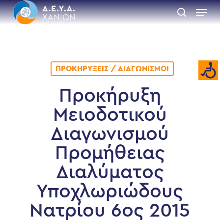
Skip
Menu
to
search
main
Close
content
Menu
ΠΡΟΚΗΡΎΞΕΙΣ / ΔΙΑΓΩΝΙΣΜΟΊ
Προκήρυξη
Μειοδοτικού
Διαγωνισμού
Προμήθειας
Διαλύματος
Υποχλωριώδους
Νατρίου 6ος 2015