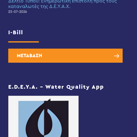
Δελτίο Τύπου: Eνημερωτική επιστολή προς τους
καταναλωτές της Δ.Ε.Υ.Α.Χ.
23-07-2026
I-Bill
ΜΕΤΑΒΑΣΗ
E.D.E.Y.A. – Water Quality App