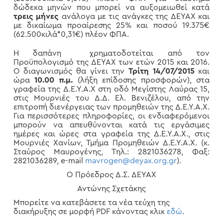
δώδεκα μηνών που μπορεί να αυξομειωθεί κατά
τρεις μήνες
ανάλογα με τις ανάγκες της ΔΕΥΑΧ και
με δικαίωμα προαίρεσης 25% και ποσού 19.375€
(62.500κιλά*0,31€) πλέον ΦΠΑ.
Η δαπάνη χρηματοδοτείται από τον
Προϋπολογισμό της ΔΕΥΑΧ των ετών 2015 και 2016.
Ο διαγωνισμός θα γίνει την
Τρίτη 14/07/2015
και
ώρα
10.00 π.μ.
(λήξη επίδοσης προσφορών), στα
γραφεία της Δ.Ε.Υ.Α.Χ στη οδό Μεγίστης Λαύρας 15,
στις Μουρνιές του Δ.Δ. Ελ. Βενιζέλου, από την
επιτροπή διενέργειας των προμηθειών της Δ.Ε.Υ.Α.Χ.
Για περισσότερες πληροφορίες, οι ενδιαφερόμενοι
μπορούν να απευθύνονται κατά τις εργάσιμες
ημέρες και ώρες στα γραφεία της Δ.Ε.Υ.Α.Χ., στις
Μουρνιές Χανίων, Τμήμα Προμηθειών Δ.Ε.Υ.Α.Χ. (κ.
Σταύρος Μαυρογένης, Τηλ.: 2821036278, Φαξ:
2821036289, e-mail
mavrogen@deyax.org.gr
).
Ο Πρόεδρος Δ.Σ. ΔΕΥΑΧ
Αντώνης Σχετάκης
Μπορείτε να κατεβάσετε τα νέα τεύχη της
διακήρυξης σε μορφή PDF κάνοντας κλικ
εδώ
.