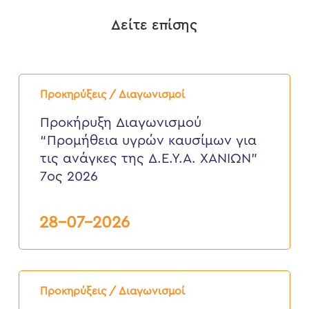
Δείτε επίσης
Προκήρυξη
Διαγωνισμού
Προκηρύξεις / Διαγωνισμοί
“Προμήθεια
υγρών
Προκήρυξη Διαγωνισμού
καυσίμων
“Προμήθεια υγρών καυσίμων για
για
τις
τις ανάγκες της Δ.Ε.Υ.Α. ΧΑΝΙΩΝ”
ανάγκες
7ος 2026
της
Δ.Ε.Υ.Α.
ΧΑΝΙΩΝ”
7ος
28-07-2026
2026
ΠΡΟΚΗΡΥΞΗ
ΠΛΕΙΟΔΟΤΙΚΟΥ
Προκηρύξεις / Διαγωνισμοί
ΔΙΑΓΩΝΙΣΜΟΥ