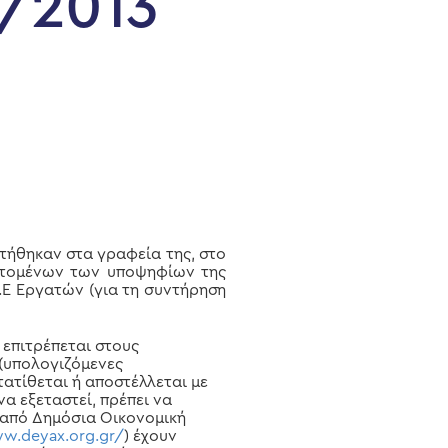
1/2013
τήθηκαν στα γραφεία της, στο
ιπτομένων των υποψηφίων της
Υ.Ε Εργατών (για τη συντήρηση
επιτρέπεται στους
(υπολογιζόμενες
τατίθεται ή αποστέλλεται με
να εξεταστεί, πρέπει να
 από Δημόσια Οικονομική
ww.deyax.org.gr/
) έχουν