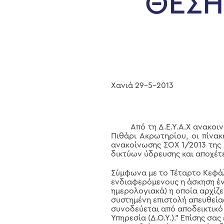
ΘΕΣΗΣ
Hit enter to search or ESC to close
Χανιά 29-5-2013
Από τη Δ.Ε.Υ.Α.Χ ανακοινώνε
Πιθάρι Ακρωτηρίου, οι πίνα
ανακοίνωσης ΣΟΧ 1/2013 της Δ
δικτύων ύδρευσης και αποχέτευ
Σύμφωνα με το Τέταρτο Κεφά
ενδιαφερόμενους η άσκηση έν
ημερολογιακά) η οποία αρχίζε
συστημένη επιστολή απευθείας σ
συνοδεύεται από αποδεικτικ
Υπηρεσία (Δ.Ο.Υ.)." Επίσης σας