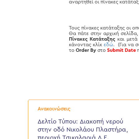
αναρτηθεί οι πίνακες κατάτα
Τους πίνακες κατάταξης οι οπ
Θα πάτε στην αρχική σελίδα,
Πίνακες Κατάταξης
και μετ
κάνοντας κλίκ
εδώ
. (Για να 
το
Order By
στο
Submit Date
π
Δελτίο
Τύπου:
Ανακοινώσεις
Διακοπή
νερού
Δελτίο Τύπου: Διακοπή νερού
στην
στην οδό Νικολάου Πλαστήρα,
οδό
Νικολάου
περιοχή Τσικαλαριά Δ.Ε.