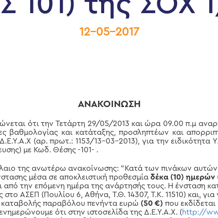
 101) της ΣΟΧ 
12-05-2017
ΑΝΑΚΟΙΝΩΣΗ
ται ότι την Τετάρτη 29/05/2013 και ώρα 09.00 π.μ αναρ
κες βαθμολογίας και κατάταξης, προσληπτέων και απορρ
.Ε.Υ.Α.Χ (αρ. πρωτ.: 1153/13-03-2013), για την ειδικότητα 
σης) με Κωδ. Θέσης -101- .
λαιο της ανωτέρω ανακοίνωσης: "Κατά των πινάκων αυτών 
στασης μέσα σε αποκλειστική προθεσμία
δέκα (10) ημερών
ι από την επόμενη ημέρα της ανάρτησής τους. Η ένσταση κα
το ΑΣΕΠ (Πουλίου 6, Αθήνα, Τ.Θ. 14307, Τ.Κ. 11510) και, για 
ό καταβολής παραβόλου πενήντα ευρώ
(50 €)
που εκδίδεται
 ενημερώνουμε ότι στην ιστοσελίδα της Δ.Ε.Υ.Α.Χ. (
http://w