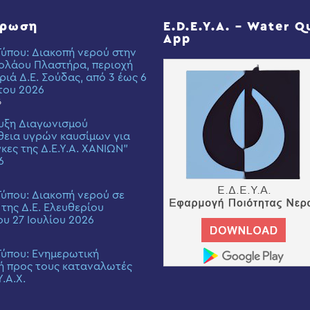
έρωση
E.D.E.Y.A. – Water Q
App
Τύπου: Διακοπή νερού στην
ολάου Πλαστήρα, περιοχή
ριά Δ.Ε. Σούδας, από 3 έως 6
του 2026
6
υξη Διαγωνισμού
εια υγρών καυσίμων για
γκες της Δ.Ε.Υ.Α. ΧΑΝΙΩΝ”
6
Τύπου: Διακοπή νερού σε
 της Δ.Ε. Ελευθερίου
ου 27 Ιουλίου 2026
Τύπου: Eνημερωτική
ή προς τους καταναλωτές
Υ.Α.Χ.