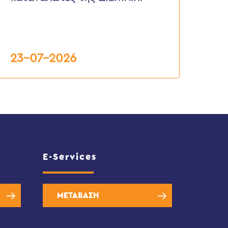
ης
.Ε.Υ.Α.Χ.
23-07-2026
E-Services
ΜΕΤΑΒΑΣΗ