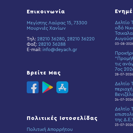
Ενημ
Επικοινωνία
Δελτίο 
Μεγίστης Λαύρας 15, 73300
οδό Νικ
Μουρνιές Χανίων
Τσικαλα
Αυγούσ
Τηλ:
28210 36280
,
28210 36220
Φαξ:
28210 36288
03-08-202
E-mail:
info@deyach.gr
Προκήρ
“Προμήθ
τις ανά
7ος 202
Βρείτε Μας
28-07-2026
Δελτίο 
περιοχή
Βενιζέλ
24-07-2026
Δελτίο 
επιστολ
Πολιτικές Ιστοσελίδας
της Δ.Ε.
23-07-2026
Πολιτική Απορρήτου