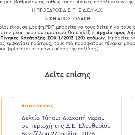
ξης και βαθμολογίας καθώς και οι πίνακες προσληπτέων τη
Η ΠΡΟΕΔΡΟΣ Δ.Σ. ΤΗΣ Δ.Ε.Υ.Α.Χ.
ΝΙΚΗ ΑΠΟΣΤΟΛΑΚΗ
οίοι είναι σε μορφή PDF, μπορείτε να τους δείτε ή να τους 
 στην μέση περίπου αριστερά θα επιλέξτε
Αρχεία προς Λ
ά
Πίνακες Κατάταξης ΣOX 1/2013 (20) ατόμων
. Μπορείτε 
σας εμφανίσει πρώτους, τους πιό πρόσφατους πίνακες μπορ
ου βρίσκεται στο πάνω μέρος της σελίδας.)
Δείτε επίσης
Δελτίο
Δ
Τύπου:
Τ
Ανακοινώσεις
Διακοπή
E
νερού
ε
Δελτίο Τύπου: Διακοπή νερού
σε
π
σε περιοχή της Δ.Ε. Ελευθερίου
περιοχή
τ
της
κ
Βενιζέλου 27 Ιουλίου 2026