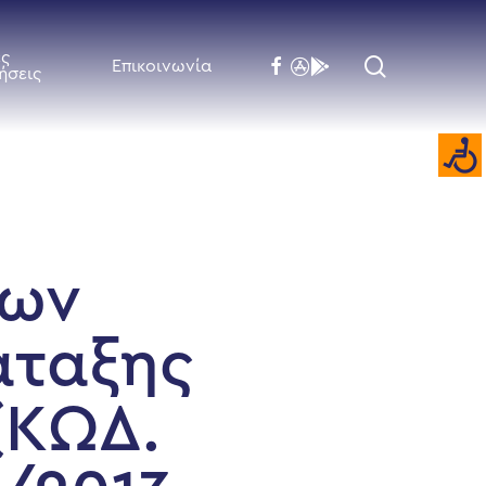
ές
search
facebook
flickr
behance
Επικοινωνία
ήσεις
κων
άταξης
(ΚΩΔ.