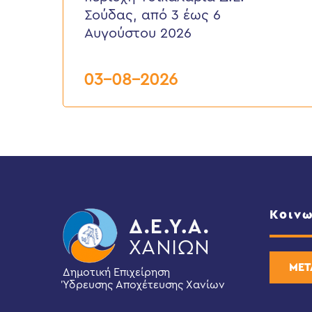
Πλαστήρα,
Σούδας, από 3 έως 6
περιοχή
Τσικαλαριά
Αυγούστου 2026
Δ.Ε.
Σούδας,
από
03-08-2026
3
έως
6
Αυγούστου
2026
Κοινω
ΜΕΤ
Δημοτική Επιχείρηση
Ύδρευσης Αποχέτευσης Χανίων