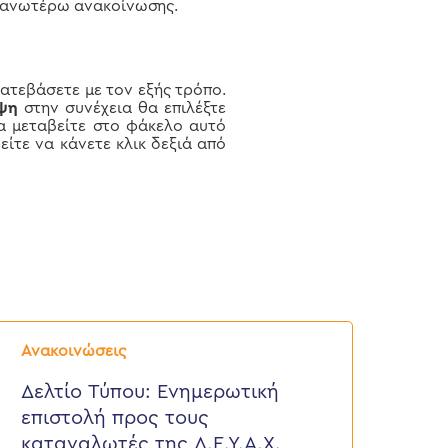
ς ανωτέρω ανακοίνωσης.
κατεβάσετε με τον εξής τρόπο.
ήψη
στην συνέχεια θα επιλέξτε
να μεταβείτε στο φάκελο αυτό
είτε να κάνετε κλικ δεξιά από
ελτίο
ύπου:
Ανακοινώσεις
νημερωτική
πιστολή
Δελτίο Τύπου: Eνημερωτική
ρος
επιστολή προς τους
ους
αταναλωτές
καταναλωτές της Δ.Ε.Υ.Α.Χ.