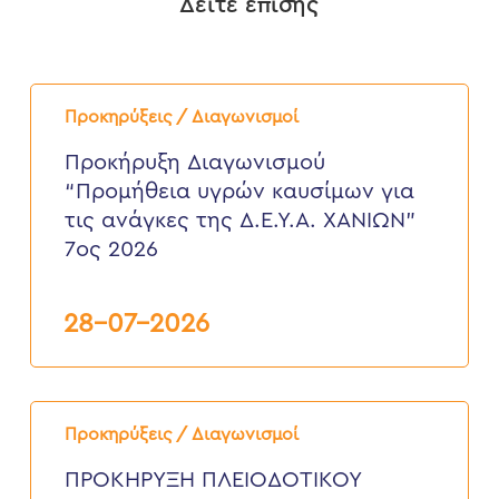
Δείτε επίσης
Προκήρυξη
Διαγωνισμού
Προκηρύξεις / Διαγωνισμοί
“Προμήθεια
υγρών
Προκήρυξη Διαγωνισμού
καυσίμων
“Προμήθεια υγρών καυσίμων για
για
τις
τις ανάγκες της Δ.Ε.Υ.Α. ΧΑΝΙΩΝ”
ανάγκες
7ος 2026
της
Δ.Ε.Υ.Α.
ΧΑΝΙΩΝ”
7ος
28-07-2026
2026
ΠΡΟΚΗΡΥΞΗ
ΠΛΕΙΟΔΟΤΙΚΟΥ
Προκηρύξεις / Διαγωνισμοί
ΔΙΑΓΩΝΙΣΜΟΥ
ΕΚΠΟΙΗΣΗ
ΠΡΟΚΗΡΥΞΗ ΠΛΕΙΟΔΟΤΙΚΟΥ
ΑΧΡΗΣΤΩΝ