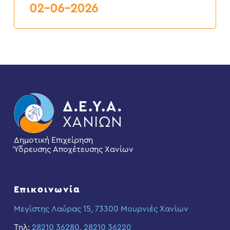
6ος
02-06-2026
2026
Δημοτική Επιχείρηση
Ύδρευσης Αποχέτευσης Χανίων
Επικοινωνία
Μεγίστης Λαύρας 15, 73300 Μουρνιές Χανίων
Τηλ:
28210 36280
,
28210 36220