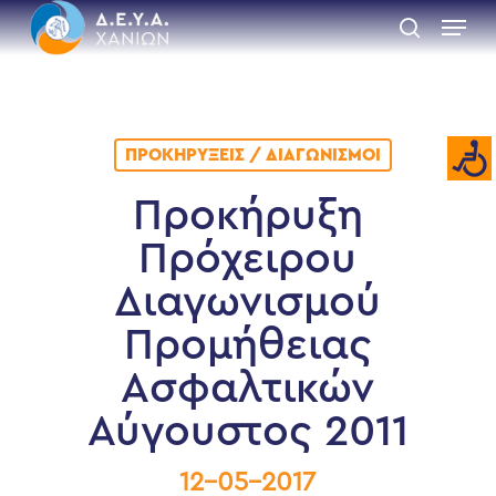
Skip
Menu
to
search
main
Close
content
Menu
ΠΡΟΚΗΡΎΞΕΙΣ / ΔΙΑΓΩΝΙΣΜΟΊ
Προκήρυξη
Πρόχειρου
Διαγωνισμού
Προμήθειας
Ασφαλτικών
Αύγουστος 2011
12-05-2017