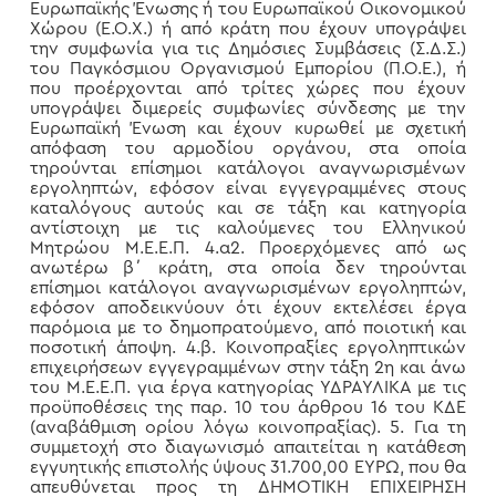
Ευρωπαϊκής Ένωσης ή του Ευρωπαϊκού Οικονομικού
Χώρου (Ε.Ο.Χ.) ή από κράτη που έχουν υπογράψει
την συμφωνία για τις Δημόσιες Συμβάσεις (Σ.Δ.Σ.)
του Παγκόσμιου Οργανισμού Εμπορίου (Π.Ο.Ε.), ή
που προέρχονται από τρίτες χώρες που έχουν
υπογράψει διμερείς συμφωνίες σύνδεσης με την
Ευρωπαϊκή Ένωση και έχουν κυρωθεί με σχετική
απόφαση του αρμοδίου οργάνου, στα οποία
τηρούνται επίσημοι κατάλογοι αναγνωρισμένων
εργοληπτών, εφόσον είναι εγγεγραμμένες στους
καταλόγους αυτούς και σε τάξη και κατηγορία
αντίστοιχη με τις καλούμενες του Ελληνικού
Μητρώου Μ.Ε.Ε.Π. 4.α2. Προερχόμενες από ως
ανωτέρω β΄ κράτη, στα οποία δεν τηρούνται
επίσημοι κατάλογοι αναγνωρισμένων εργοληπτών,
εφόσον αποδεικνύουν ότι έχουν εκτελέσει έργα
παρόμοια με το δημοπρατούμενο, από ποιοτική και
ποσοτική άποψη. 4.β. Κοινοπραξίες εργοληπτικών
επιχειρήσεων εγγεγραμμένων στην τάξη 2η και άνω
του Μ.Ε.Ε.Π. για έργα κατηγορίας ΥΔΡΑΥΛΙΚΑ με τις
προϋποθέσεις της παρ. 10 του άρθρου 16 του ΚΔΕ
(αναβάθμιση ορίου λόγω κοινοπραξίας). 5. Για τη
συμμετοχή στο διαγωνισμό απαιτείται η κατάθεση
εγγυητικής επιστολής ύψους 31.700,00 ΕΥΡΩ, που θα
απευθύνεται προς τη ΔΗΜΟΤΙΚΗ ΕΠΙΧΕΙΡΗΣΗ