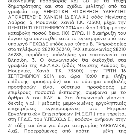
οικονομικής προσφοράς και CD με τα τεύχη
δημοπράτησης και στα σχέδια μελέτης) από τα
γραφεία της ΔΗΜΟΤΙΚΗ ΕΠΙΧΕΙΡΗΣΗ ΥΔΡΕΥΣΗΣ
ΑΠΟΧΕΤΕΥΣΗΣ ΧΑΝΙΩΝ (Δ.Ε.Υ.Α.Χ.) οδός Μεγίστης
Λαύρας 15, Μουρνιές, Χανιά Τ.Κ. 73300, μέχρι την
ΠΕΜΠΤΗ 11 ΣΕΠΤΕΜΒΡΙΟΥ 2014 και ώρα 1:30μμ με την
καταβολή ποσού δέκα (10) ΕΥΡΩ. Η διακήρυξη του
έργου έχει συνταχθεί κατά το εγκεκριμένο από τον
υπουργό ΠΕΧΩΔΕ υπόδειγμα τύπου Β. Πληροφορίες
στο τηλέφωνο 28210 36240, FAX επικοινωνίας 28210
36288, αρμόδιος υπάλληλος για επικοινωνία κα
Βλησίδη. 3. Ο διαγωνισμός θα διεξαχθεί στα
γραφεία της Δ.Ε.Υ.Α.Χ. (οδός Μεγίστης Λαύρας 15,
Μουρνιές, Χανιά Τ.Κ. 73300), την ΤΡΙΤΗ 16
ΣΕΠΤΕΜΒΡΙΟΥ 2014 και ώρα 10:00 π.μ. (λήξη
επίδοσης προσφορών) και το σύστημα υποβολής
προσφορών είναι σύστημα προσφοράς με
επιμέρους ποσοστά έκπτωσης, σύμφωνα με το
άρθρο 6 του ΚΔΕ. 4. Στο διαγωνισμό γίνονται
δεκτές 4.α1. Ημεδαπές μεμονωμένες εργοληπτικές
επιχειρήσεις εγγεγραμμένες στο Μητρώο
Εργοληπτικών Επιχειρήσεων (Μ.Ε.Ε.Π.) που τηρείται
στη Γ.Γ.Δ.Ε. του Υ.ΠΕ.ΧΩ.Δ.Ε., εφόσον ανήκουν στην
3
τάξη και άνω για έργα κατηγορίας ΥΔΡΑΥΛΙΚΑ,
η
4.α2. Προερχόμενες από κράτη – μέλη της