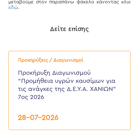
μεταβούμε στον παραπάνω φάκελο κάνοντας κλικ
εδώ
.
Δείτε επίσης
Προκήρυξη
Διαγωνισμού
Προκηρύξεις / Διαγωνισμοί
“Προμήθεια
υγρών
Προκήρυξη Διαγωνισμού
καυσίμων
“Προμήθεια υγρών καυσίμων για
για
τις
τις ανάγκες της Δ.Ε.Υ.Α. ΧΑΝΙΩΝ”
ανάγκες
7ος 2026
της
Δ.Ε.Υ.Α.
ΧΑΝΙΩΝ”
7ος
28-07-2026
2026