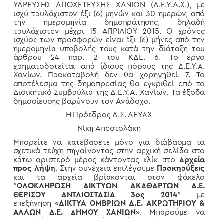
ΥΔΡΕΥΣΗΣ ΑΠΟΧΕΤΕΥΣΗΣ ΧΑΝΙΩΝ (Δ.Ε.Υ.Α.Χ.), με
ισχύ τουλάχιστον έξι (6) μηνών και 30 ημερών, από
την ημερομηνία δημοπράτησης, δηλαδή
τουλάχιστον μέχρι 15 ΑΠΡΙΛΙΟΥ 2015. Ο χρόνος
ισχύος των προσφορών είναι έξι (6) μήνες από την
ημερομηνία υποβολής τους κατά την διάταξη του
άρθρου 24 παρ. 2 του ΚΔΕ. 6. Το έργο
χρηματοδοτείται από ίδιους πόρους της Δ.Ε.Υ.Α.
Χανίων. Προκαταβολή δεν θα χορηγηθεί. 7. Το
αποτέλεσμα της δημοπρασίας θα εγκριθεί από το
Διοικητικό Συμβούλιο της Δ.Ε.Υ.Α. Χανίων. Τα έξοδα
δημοσίευσης βαρύνουν τον Ανάδοχο.
Η Πρόεδρος Δ.Σ. ΔΕΥΑΧ
Νίκη Αποστολάκη
Μπορείτε να κατεβάσετε μόνο για διάβασμα τα
σχετικά τεύχη πηγαίνοντας στην αρχική σελίδα στο
κάτω αριστερό μέρος κάντοντας κλίκ στο
Αρχεία
προς Λήψη
. Στην συνέχεια επιλέγουμε
Προκηρύξεις
και τα αρχεία βρίσκονται στον φάκελο
"
ΟΛΟΚΛΗΡΩΣΗ ΔΙΚΤΥΩΝ ΑΚΑΘΑΡΤΩΝ Δ.Ε.
ΘΕΡΙΣΟΥ ΑΝΤΛΙΟΣΤΑΣΙΑ 3ος 2014
" με
επεξήγηση «
ΔΙΚΤΥΑ ΟΜΒΡΙΩΝ Δ.Ε. ΑΚΡΩΤΗΡΙΟΥ &
ΑΛΛΩΝ Δ.Ε. ΔΗΜΟΥ ΧΑΝΙΩΝ
». Μπορούμε να