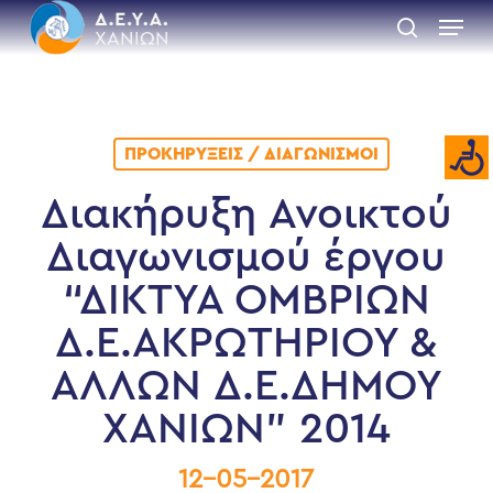
Skip
Menu
to
search
main
Close
content
Menu
ΠΡΟΚΗΡΎΞΕΙΣ / ΔΙΑΓΩΝΙΣΜΟΊ
Διακήρυξη Ανοικτού
Διαγωνισμού έργου
“ΔΙΚΤΥΑ ΟΜΒΡΙΩΝ
Δ.Ε.ΑΚΡΩΤΗΡΙΟΥ &
ΑΛΛΩΝ Δ.Ε.ΔΗΜΟΥ
ΧΑΝΙΩΝ” 2014
12-05-2017