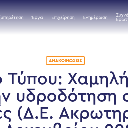
Συχν
ξυπηρέτηση
Έργα
Επιχείρηση
Ενημέρωση
Ερωτ
ΑΝΑΚΟΙΝΏΣΕΙΣ
ο Τύπου: Χαμηλή
ην υδροδότηση σ
ς (Δ.Ε. Ακρωτηρ