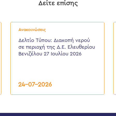
Δείτε επίσης
Δελτίο
Δ
Τύπου:
Τ
Ανακοινώσεις
Διακοπή
E
νερού
ε
Δελτίο Τύπου: Διακοπή νερού
σε
π
σε περιοχή της Δ.Ε. Ελευθερίου
περιοχή
τ
της
κ
Βενιζέλου 27 Ιουλίου 2026
Δ.Ε.
τ
Ελευθερίου
Δ
Βενιζέλου
27
Ιουλίου
2026
24-07-2026