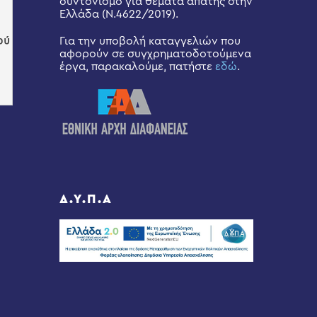
συντονισμό για θέματα απάτης στην
Ελλάδα (Ν.4622/2019).
Για την υποβολή καταγγελιών που
αφορούν σε συγχρηματοδοτούμενα
έργα, παρακαλούμε, πατήστε
εδώ
.
Δ.Υ.Π.Α