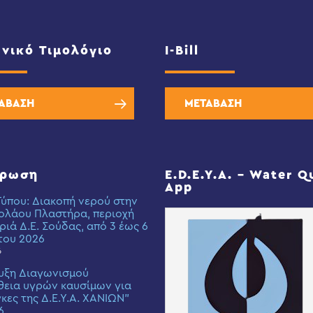
νικό Τιμολόγιο
I-Bill
ΑΒΑΣΗ
ΜΕΤΑΒΑΣΗ
έρωση
E.D.E.Y.A. – Water Q
App
Τύπου: Διακοπή νερού στην
ολάου Πλαστήρα, περιοχή
ριά Δ.Ε. Σούδας, από 3 έως 6
του 2026
6
υξη Διαγωνισμού
εια υγρών καυσίμων για
γκες της Δ.Ε.Υ.Α. ΧΑΝΙΩΝ”
6