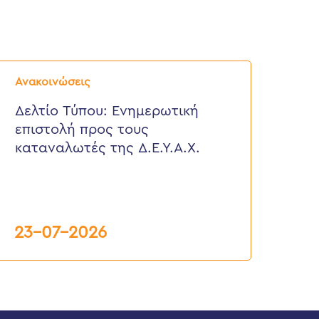
ελτίο
ύπου:
Ανακοινώσεις
νημερωτική
πιστολή
Δελτίο Τύπου: Eνημερωτική
ρος
επιστολή προς τους
ους
αταναλωτές
καταναλωτές της Δ.Ε.Υ.Α.Χ.
ης
.Ε.Υ.Α.Χ.
23-07-2026