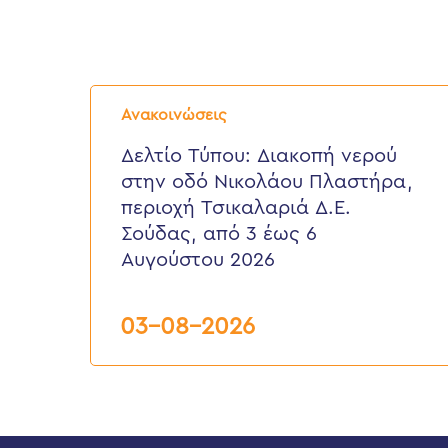
Δελτίο
Τύπου:
Ανακοινώσεις
Διακοπή
νερού
Δελτίο Τύπου: Διακοπή νερού
στην
στην οδό Νικολάου Πλαστήρα,
οδό
Νικολάου
περιοχή Τσικαλαριά Δ.Ε.
Πλαστήρα,
Σούδας, από 3 έως 6
περιοχή
Τσικαλαριά
Αυγούστου 2026
Δ.Ε.
Σούδας,
από
03-08-2026
3
έως
6
Αυγούστου
2026