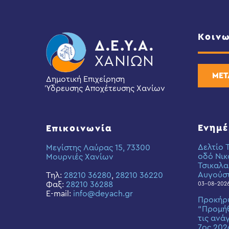
Κοινω
ΜΕΤ
Δημοτική Επιχείρηση
Ύδρευσης Αποχέτευσης Χανίων
Ενημ
Επικοινωνία
Δελτίο 
Μεγίστης Λαύρας 15, 73300
οδό Νικ
Μουρνιές Χανίων
Τσικαλα
Αυγούσ
Τηλ:
28210 36280
,
28210 36220
Φαξ:
28210 36288
03-08-202
E-mail:
info@deyach.gr
Προκήρ
“Προμήθ
τις ανά
7ος 202