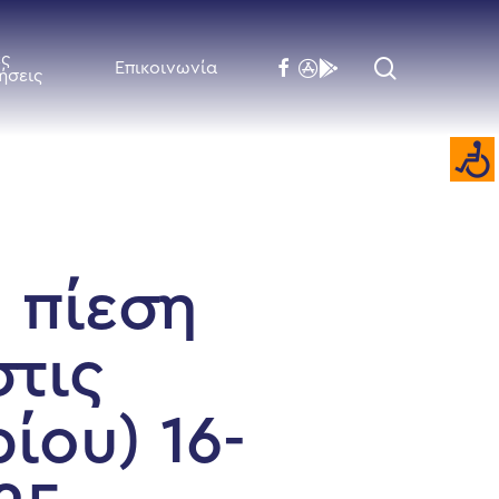
ές
search
facebook
flickr
behance
Επικοινωνία
ήσεις
 πίεση
τις
ίου) 16-