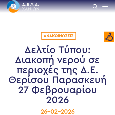
Skip
Menu
to
search
main
Close
content
Menu
ΑΝΑΚΟΙΝΏΣΕΙΣ
Δελτίο Τύπου:
Διακοπή νερού σε
περιοχές της Δ.Ε.
Θερίσου Παρασκευή
27 Φεβρουαρίου
2026
26-02-2026