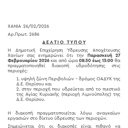
ΧΑΝΙΑ 26/02/2026
Αρ.Πρωτ. 2686
Δ Ε Λ Τ Ι Ο Τ Υ Π Ο Υ
Η Δημοτική Επιχείρηση Ύδρευσης Αποχέτευσης
Χανίων σας ενημερώνει ότι την
Παρασκευή 27
Φεβρουαρίου 2026
και από ώρα
08:30 έως 13:00
θα
πραγματοποιηθεί διακοπή υδροδότησης στις
περιοχές:
υψηλή ζώνη Περιβολιών – δρόμος ΟΑΔΥΚ της
Δ.Ε. Θερίσου και
στην περιοχή που υδρεύεται από το πιεστικό
της Αγίας Κυριακής (περιοχή Λιμνούπολης) της
Δ.Ε. Θερίσου.
Η διακοπή πραγματοποιείται λόγω αναγκαίων
εργασιών στο δίκτυο ύδρευσης των περιοχών.
Σημειώνεται ότι οι διακοπές είναι πιθανό να