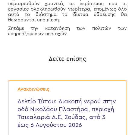
περιορισθούν χρονικά, σε περίπτωση που οι
εργασίες ολοκληρωθούν νωρίτερα, επομένως όλο
αυτό το διάστημα τα δίκτυα ύδρευσης θα
θεωρούνται υπό πίεση.
Ζητάμε την κατανόηση των πολιτών των
επηρεαζόμενων περιοχών.
Δείτε επίσης
Δελτίο
Τύπου:
Ανακοινώσεις
Διακοπή
νερού
Δελτίο Τύπου: Διακοπή νερού στην
στην
οδό Νικολάου Πλαστήρα, περιοχή
οδό
Νικολάου
Τσικαλαριά Δ.Ε. Σούδας, από 3
Πλαστήρα,
έως 6 Αυγούστου 2026
περιοχή
Τσικαλαριά