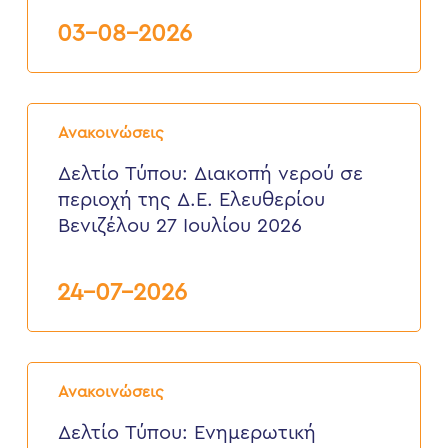
Δ.Ε.
Σούδας,
03-08-2026
από
3
έως
6
Δελτίο
Αυγούστου
Τύπου:
2026
Ανακοινώσεις
Διακοπή
νερού
Δελτίο Τύπου: Διακοπή νερού σε
σε
περιοχή της Δ.Ε. Ελευθερίου
περιοχή
της
Βενιζέλου 27 Ιουλίου 2026
Δ.Ε.
Ελευθερίου
Βενιζέλου
24-07-2026
27
Ιουλίου
2026
Δελτίο
Τύπου:
Ανακοινώσεις
Eνημερωτική
επιστολή
Δελτίο Τύπου: Eνημερωτική
προς