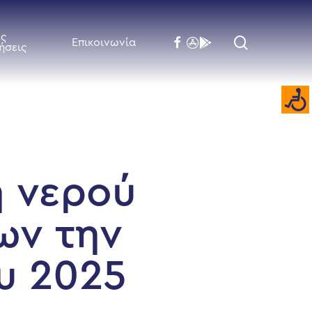
ές
search
facebook
flickr
behance
Επικοινωνία
ήσεις
ή νερού
ων την
υ 2025