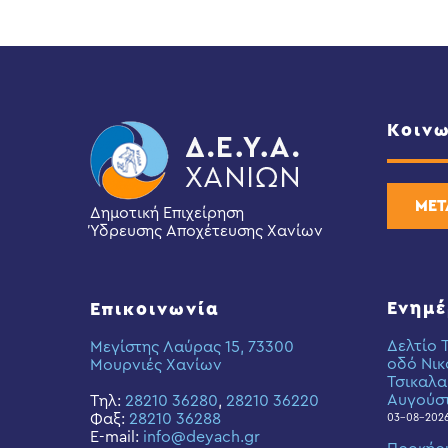
2026
Κοινω
ΜΕΤ
Δημοτική Επιχείρηση
Ύδρευσης Αποχέτευσης Χανίων
Ενημ
Επικοινωνία
Δελτίο 
Μεγίστης Λαύρας 15, 73300
οδό Νικ
Μουρνιές Χανίων
Τσικαλα
Αυγούσ
Τηλ:
28210 36280
,
28210 36220
Φαξ:
28210 36288
03-08-202
E-mail:
info@deyach.gr