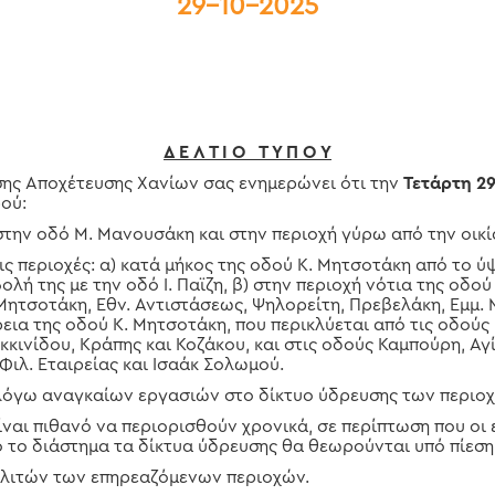
29-10-2025
Δ Ε Λ Τ Ι Ο Τ Υ Π Ο Υ
σης Αποχέτευσης Χανίων σας ενημερώνει ότι την
Τετάρτη 2
ού:
την οδό Μ. Μανουσάκη και στην περιοχή γύρω από την οικί
ις περιοχές: α) κατά μήκος της οδού Κ. Μητσοτάκη από το ύ
λή της με την οδό Ι. Παϊζη, β) στην περιοχή νότια της οδο
 Μητσοτάκη, Εθν. Αντιστάσεως, Ψηλορείτη, Πρεβελάκη, Εμμ.
ρεια της οδού Κ. Μητσοτάκη, που περικλύεται από τις οδούς
κινίδου, Κράπης και Κοζάκου, και στις οδούς Καμπούρη, Α
Φιλ. Εταιρείας και Ισαάκ Σολωμού.
λόγω αναγκαίων εργασιών στο δίκτυο ύδρευσης των περιο
είναι πιθανό να περιορισθούν χρονικά, σε περίπτωση που ο
 το διάστημα τα δίκτυα ύδρευσης θα θεωρούνται υπό πίεση
ολιτών των επηρεαζόμενων περιοχών.