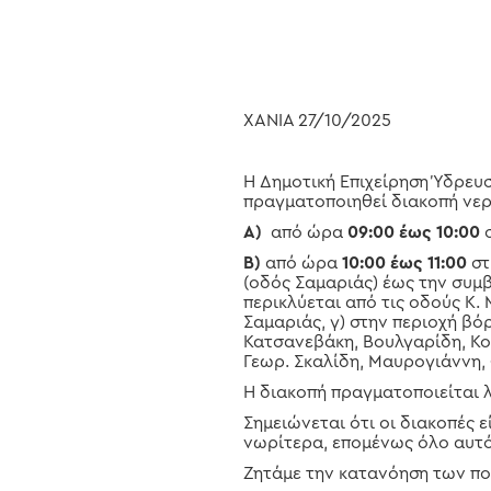
Hit enter to search or ESC to close
ΧΑΝΙΑ 27/10/2025
Η Δημοτική Επιχείρηση Ύδρευ
πραγματοποιηθεί διακοπή νερ
Α)
από ώρα
09:00 έως 10:00
σ
Β)
από ώρα
10:00 έως 11:00
στ
(οδός Σαμαριάς) έως την συμβο
περικλύεται από τις οδούς Κ.
Σαμαριάς, γ) στην περιοχή βό
Κατσανεβάκη, Βουλγαρίδη, Κοκ
Γεωρ. Σκαλίδη, Μαυρογιάννη, 
Η διακοπή πραγματοποιείται 
Σημειώνεται ότι οι διακοπές 
νωρίτερα, επομένως όλο αυτό
Ζητάμε την κατανόηση των π