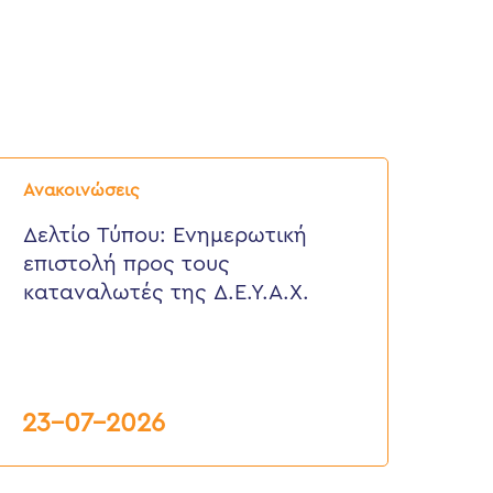
ελτίο
ύπου:
Ανακοινώσεις
νημερωτική
πιστολή
Δελτίο Τύπου: Eνημερωτική
ρος
επιστολή προς τους
ους
αταναλωτές
καταναλωτές της Δ.Ε.Υ.Α.Χ.
ης
.Ε.Υ.Α.Χ.
23-07-2026