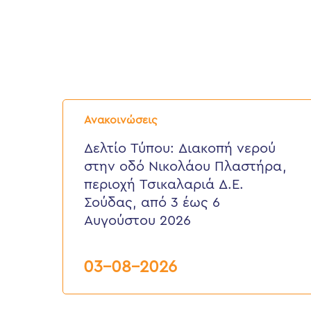
Δελτίο
Τύπου:
Ανακοινώσεις
Διακοπή
νερού
Δελτίο Τύπου: Διακοπή νερού
στην
στην οδό Νικολάου Πλαστήρα,
οδό
Νικολάου
περιοχή Τσικαλαριά Δ.Ε.
Πλαστήρα,
Σούδας, από 3 έως 6
περιοχή
Τσικαλαριά
Αυγούστου 2026
Δ.Ε.
Σούδας,
από
03-08-2026
3
έως
6
Αυγούστου