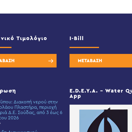
νικό Τιμολόγιο
I-Bill
ΑΒΑΣΗ
ΜΕΤΑΒΑΣΗ
έρωση
E.D.E.Y.A. – Water Q
App
Τύπου: Διακοπή νερού στην
ολάου Πλαστήρα, περιοχή
ριά Δ.Ε. Σούδας, από 3 έως 6
του 2026
6