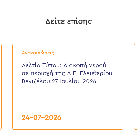
Δείτε επίσης
Δελτίο
Δ
Τύπου:
Τ
Ανακοινώσεις
Διακοπή
E
νερού
ε
Δελτίο Τύπου: Διακοπή νερού
σε
π
σε περιοχή της Δ.Ε. Ελευθερίου
περιοχή
τ
της
κ
Βενιζέλου 27 Ιουλίου 2026
Δ.Ε.
τ
Ελευθερίου
Δ
Βενιζέλου
27
Ιουλίου
2026
24-07-2026