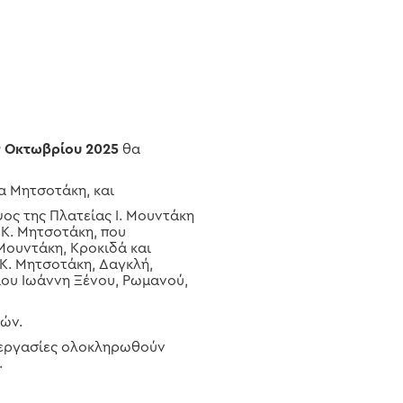
9
Οκτωβρίου 2025
θα
α Μητσοτάκη, και
ψος της Πλατείας Ι. Μουντάκη
ύ Κ. Μητσοτάκη, που
 Μουντάκη, Κροκιδά και
 Κ. Μητσοτάκη, Δαγκλή,
γίου Ιωάννη Ξένου, Ρωμανού,
χών.
ι εργασίες ολοκληρωθούν
.