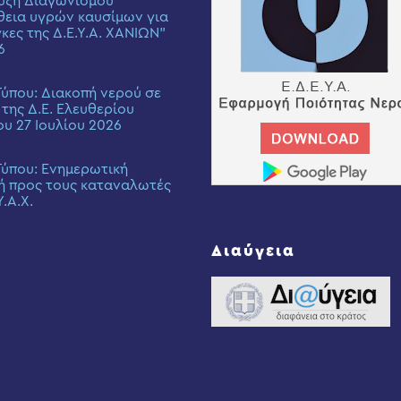
υξη Διαγωνισμού
εια υγρών καυσίμων για
γκες της Δ.Ε.Υ.Α. ΧΑΝΙΩΝ”
6
Τύπου: Διακοπή νερού σε
 της Δ.Ε. Ελευθερίου
ου 27 Ιουλίου 2026
Τύπου: Eνημερωτική
ή προς τους καταναλωτές
Υ.Α.Χ.
Διαύγεια