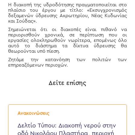
Η διακοπή της υδροδότησης πραγματοποιείται στο
πλαίσιο του έργου με τίτλο: «Εκσυγχρονισμός
δεξαμενών ύδρευσης Ακρωτηρίου, Νέας Κυδωνίας
και Σούδας».
Σημειώνεται ότι οι διακοπές είναι πιθανό να
περιορισθούν χρονικά, σε περίπτωση που οι
εργασίες ολοκληρωθούν νωρίτερα, επομένως όλο
αυτό το διάστημα τα δίκτυα ύδρευσης θα
θεωρούνται υπό πίεση.
Ζητάμε την κατανόηση των πολιτών των
επηρεαζόμενων περιοχών.
Δείτε επίσης
Δελτίο
Τύπου:
Ανακοινώσεις
Διακοπή
νερού
Δελτίο Τύπου: Διακοπή νερού στην
στην
οδό Νικολάου Πλαστήρα, περιοχή
οδό