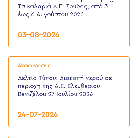
Νικολάου
Τσικαλαριά Δ.Ε. Σούδας, από 3
Πλαστήρα,
έως 6 Αυγούστου 2026
περιοχή
Τσικαλαριά
Δ.Ε.
Σούδας,
03-08-2026
από
3
έως
6
Δελτίο
Αυγούστου
Τύπου:
2026
Ανακοινώσεις
Διακοπή
νερού
Δελτίο Τύπου: Διακοπή νερού σε
σε
περιοχή της Δ.Ε. Ελευθερίου
περιοχή
της
Βενιζέλου 27 Ιουλίου 2026
Δ.Ε.
Ελευθερίου
Βενιζέλου
24-07-2026
27
Ιουλίου
2026