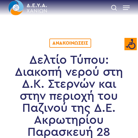
Skip
Menu
to
search
main
Close
content
Menu
ΑΝΑΚΟΙΝΏΣΕΙΣ
Δελτίο Τύπου:
Διακοπή νερού στη
Δ.Κ. Στερνών και
στην περιοχή του
Παζινού της Δ.Ε.
Ακρωτηρίου
Παρασκευή 28