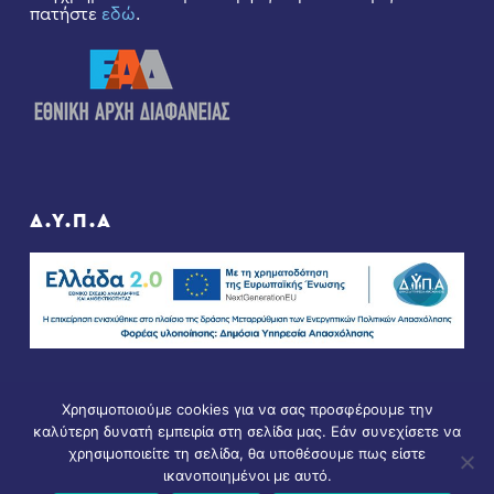
πατήστε
εδώ
.
Δ.Υ.Π.Α
Χρησιμοποιούμε cookies για να σας προσφέρουμε την
καλύτερη δυνατή εμπειρία στη σελίδα μας. Εάν συνεχίσετε να
χρησιμοποιείτε τη σελίδα, θα υποθέσουμε πως είστε
ικανοποιημένοι με αυτό.
© Copyright 2021 - All Rights Reserved. D & D by
ArTECH