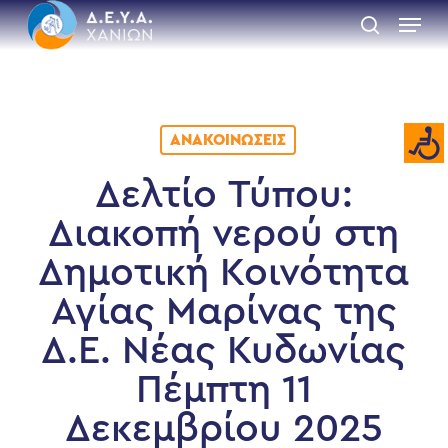
Skip
Menu
to
search
main
Close
content
Menu
ΑΝΑΚΟΙΝΏΣΕΙΣ
Δελτίο Τύπου:
Διακοπή νερού στη
Δημοτική Κοινότητα
Αγίας Μαρίνας της
Δ.Ε. Νέας Κυδωνίας
Πέμπτη 11
Δεκεμβρίου 2025