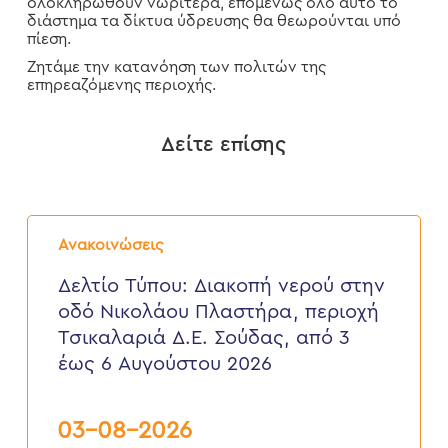
ολοκληρωθούν νωρίτερα, επομένως όλο αυτό το
διάστημα τα δίκτυα ύδρευσης θα θεωρούνται υπό
πίεση.
Ζητάμε την κατανόηση των πολιτών της
επηρεαζόμενης περιοχής.
Δείτε επίσης
Δελτίο
Τύπου:
Ανακοινώσεις
Διακοπή
νερού
Δελτίο Τύπου: Διακοπή νερού στην
στην
οδό Νικολάου Πλαστήρα, περιοχή
οδό
Νικολάου
Τσικαλαριά Δ.Ε. Σούδας, από 3
Πλαστήρα,
έως 6 Αυγούστου 2026
περιοχή
Τσικαλαριά
Δ.Ε.
Σούδας,
03-08-2026
από