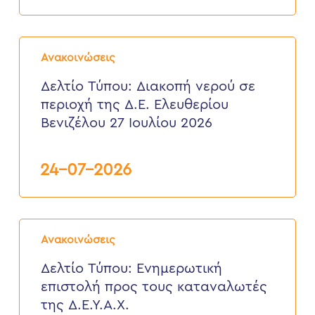
3
έως
6
Δελτίο
Αυγούστου
Τύπου:
2026
Ανακοινώσεις
Διακοπή
νερού
Δελτίο Τύπου: Διακοπή νερού σε
σε
περιοχή της Δ.Ε. Ελευθερίου
περιοχή
της
Βενιζέλου 27 Ιουλίου 2026
Δ.Ε.
Ελευθερίου
Βενιζέλου
24-07-2026
27
Ιουλίου
2026
Δελτίο
Τύπου:
Ανακοινώσεις
Eνημερωτική
επιστολή
Δελτίο Τύπου: Eνημερωτική
προς
επιστολή προς τους καταναλωτές
τους
καταναλωτές
της Δ.Ε.Υ.Α.Χ.
της