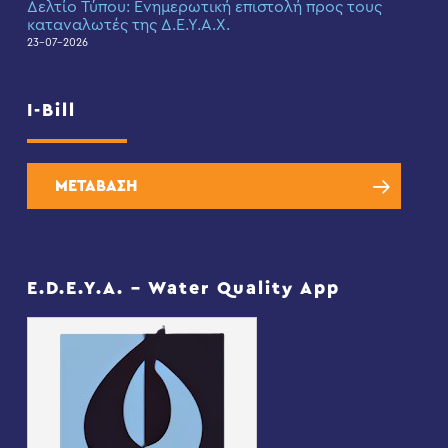
Δελτίο Τύπου: Eνημερωτική επιστολή προς τους
καταναλωτές της Δ.Ε.Υ.Α.Χ.
23-07-2026
I-Bill
ΜΕΤΑΒΑΣΗ
E.D.E.Y.A. – Water Quality App