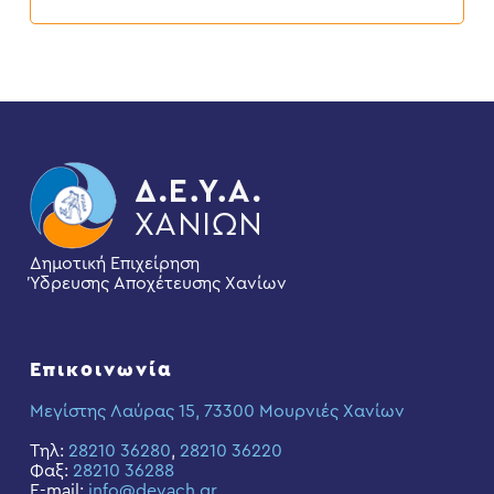
2026
Δημοτική Επιχείρηση
Ύδρευσης Αποχέτευσης Χανίων
Επικοινωνία
Μεγίστης Λαύρας 15, 73300 Μουρνιές Χανίων
Τηλ:
28210 36280
,
28210 36220
Φαξ:
28210 36288
E-mail:
info@deyach.gr