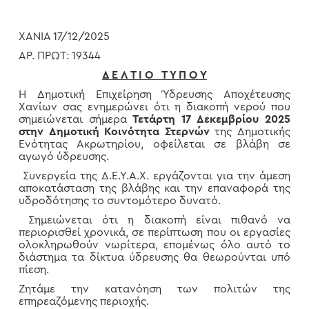
ΧΑΝΙΑ 17/12/2025
ΑΡ. ΠΡΩΤ: 19344
Δ Ε Λ Τ Ι Ο Τ Υ Π Ο Υ
Η Δημοτική Επιχείρηση Ύδρευσης Αποχέτευσης
Χανίων σας ενημερώνει ότι η διακοπή νερού που
σημειώνεται σήμερα
Τετάρτη 17 Δεκεμβρίου 2025
στην Δημοτική Κοινότητα Στερνών
της Δημοτικής
Ενότητας Ακρωτηρίου, οφείλεται σε βλάβη σε
αγωγό ύδρευσης.
Συνεργεία της Δ.Ε.Υ.Α.Χ. εργάζονται για την άμεση
αποκατάσταση της βλάβης και την επαναφορά της
υδροδότησης το συντομότερο δυνατό.
Σημειώνεται ότι η διακοπή είναι πιθανό να
περιορισθεί χρονικά, σε περίπτωση που οι εργασίες
ολοκληρωθούν νωρίτερα, επομένως όλο αυτό το
διάστημα τα δίκτυα ύδρευσης θα θεωρούνται υπό
πίεση.
Ζητάμε την κατανόηση των πολιτών της
επηρεαζόμενης περιοχής.