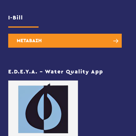
I-Bill
ΜΕΤΑΒΑΣΗ
E.D.E.Y.A. – Water Quality App