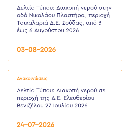
Διακοπή
νερού
Δελτίο Τύπου: Διακοπή νερού στην
στην
οδό Νικολάου Πλαστήρα, περιοχή
οδό
Νικολάου
Τσικαλαριά Δ.Ε. Σούδας, από 3
Πλαστήρα,
έως 6 Αυγούστου 2026
περιοχή
Τσικαλαριά
Δ.Ε.
Σούδας,
03-08-2026
από
3
έως
6
Δελτίο
Αυγούστου
Τύπου:
2026
Ανακοινώσεις
Διακοπή
νερού
Δελτίο Τύπου: Διακοπή νερού σε
σε
περιοχή της Δ.Ε. Ελευθερίου
περιοχή
της
Βενιζέλου 27 Ιουλίου 2026
Δ.Ε.
Ελευθερίου
Βενιζέλου
24-07-2026
27
Ιουλίου