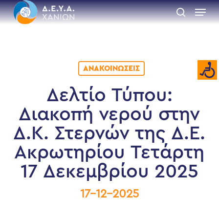
Skip
Menu
to
search
main
Close
content
Menu
ΑΝΑΚΟΙΝΏΣΕΙΣ
Δελτίο Τύπου:
Διακοπή νερού στην
Δ.Κ. Στερνών της Δ.Ε.
Ακρωτηρίου Τετάρτη
17 Δεκεμβρίου 2025
17-12-2025