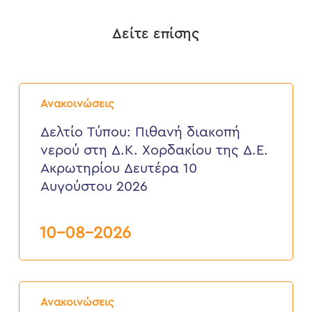
Δείτε επίσης
Δελτίο
Τύπου:
Ανακοινώσεις
Πιθανή
διακοπή
Δελτίο Τύπου: Πιθανή διακοπή
νερού
νερού στη Δ.Κ. Χορδακίου της Δ.Ε.
στη
Δ.Κ.
Ακρωτηρίου Δευτέρα 10
Χορδακίου
Αυγούστου 2026
της
Δ.Ε.
Ακρωτηρίου
Δευτέρα
10-08-2026
10
Αυγούστου
2026
Δελτίο
Τύπου:
Ανακοινώσεις