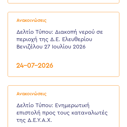
έως
6
Δελτίο
Αυγούστου
Τύπου:
2026
Ανακοινώσεις
Διακοπή
νερού
Δελτίο Τύπου: Διακοπή νερού σε
σε
περιοχή της Δ.Ε. Ελευθερίου
περιοχή
της
Βενιζέλου 27 Ιουλίου 2026
Δ.Ε.
Ελευθερίου
Βενιζέλου
24-07-2026
27
Ιουλίου
2026
Δελτίο
Τύπου:
Ανακοινώσεις
Eνημερωτική
επιστολή
Δελτίο Τύπου: Eνημερωτική
προς
επιστολή προς τους καταναλωτές
τους
καταναλωτές
της Δ.Ε.Υ.Α.Χ.
της