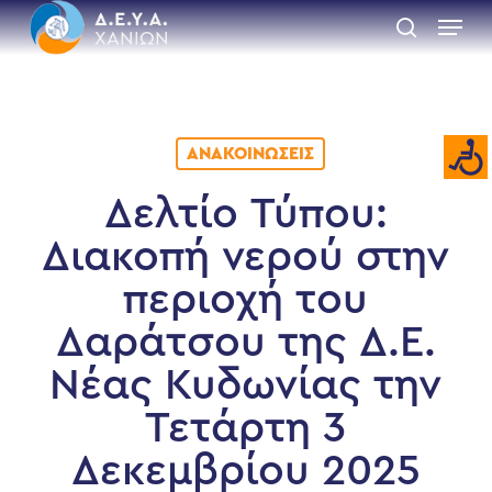
Skip
Menu
to
search
main
Close
content
Menu
ΑΝΑΚΟΙΝΏΣΕΙΣ
Δελτίο Τύπου:
Διακοπή νερού στην
περιοχή του
Δαράτσου της Δ.Ε.
Νέας Κυδωνίας την
Τετάρτη 3
Δεκεμβρίου 2025