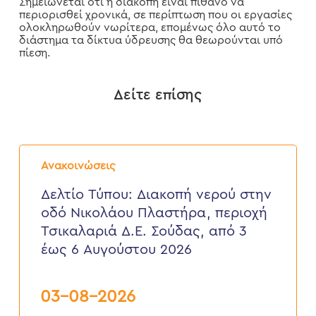
Σημειώνεται ότι η διακοπή είναι πιθανό να
περιορισθεί χρονικά, σε περίπτωση που οι εργασίες
ολοκληρωθούν νωρίτερα, επομένως όλο αυτό το
διάστημα τα δίκτυα ύδρευσης θα θεωρούνται υπό
πίεση.
Δείτε επίσης
Δελτίο
Τύπου:
Ανακοινώσεις
Διακοπή
νερού
Δελτίο Τύπου: Διακοπή νερού στην
στην
οδό Νικολάου Πλαστήρα, περιοχή
οδό
Νικολάου
Τσικαλαριά Δ.Ε. Σούδας, από 3
Πλαστήρα,
έως 6 Αυγούστου 2026
περιοχή
Τσικαλαριά
Δ.Ε.
Σούδας,
03-08-2026
από
3