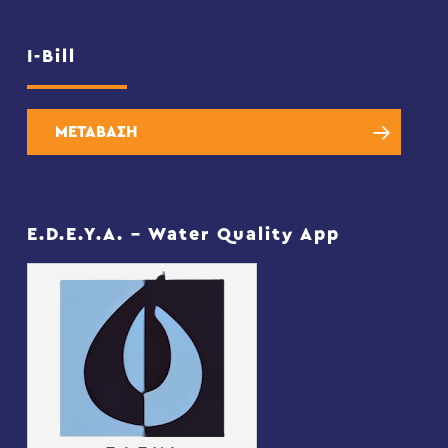
I-Bill
ΜΕΤΑΒΑΣΗ
E.D.E.Y.A. – Water Quality App