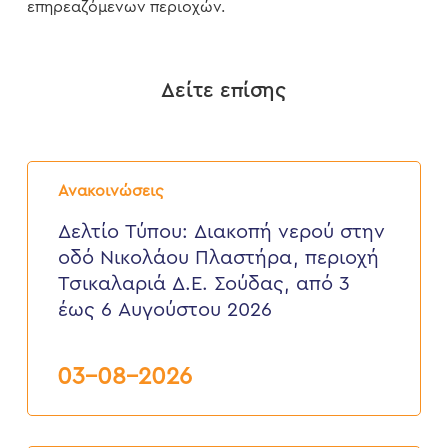
επηρεαζόμενων περιοχών.
Δείτε επίσης
Δελτίο
Τύπου:
Ανακοινώσεις
Διακοπή
νερού
Δελτίο Τύπου: Διακοπή νερού στην
στην
οδό Νικολάου Πλαστήρα, περιοχή
οδό
Νικολάου
Τσικαλαριά Δ.Ε. Σούδας, από 3
Πλαστήρα,
έως 6 Αυγούστου 2026
περιοχή
Τσικαλαριά
Δ.Ε.
Σούδας,
03-08-2026
από
3
έως
6