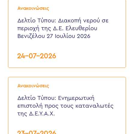
Δελτίο
Αυγούστου
Τύπου:
2026
Ανακοινώσεις
Διακοπή
νερού
Δελτίο Τύπου: Διακοπή νερού σε
σε
περιοχή της Δ.Ε. Ελευθερίου
περιοχή
της
Βενιζέλου 27 Ιουλίου 2026
Δ.Ε.
Ελευθερίου
Βενιζέλου
24-07-2026
27
Ιουλίου
2026
Δελτίο
Τύπου:
Ανακοινώσεις
Eνημερωτική
επιστολή
Δελτίο Τύπου: Eνημερωτική
προς
επιστολή προς τους καταναλωτές
τους
καταναλωτές
της Δ.Ε.Υ.Α.Χ.
της
Δ.Ε.Υ.Α.Χ.
23-07-2026