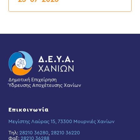
Δημοτική Επιχείρηση
Ύδρευσης Αποχέτευσης Χανίων
Επικοινωνία
Μεγίστης Λαύρας 15, 73300 Μουρνιές Χανίων
Τηλ:
28210 36280
,
28210 36220
Φαξ:
28210 36288