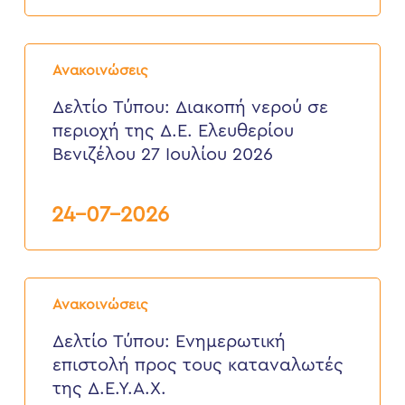
3
έως
6
Δελτίο
Αυγούστου
Τύπου:
2026
Ανακοινώσεις
Διακοπή
νερού
Δελτίο Τύπου: Διακοπή νερού σε
σε
περιοχή της Δ.Ε. Ελευθερίου
περιοχή
της
Βενιζέλου 27 Ιουλίου 2026
Δ.Ε.
Ελευθερίου
Βενιζέλου
24-07-2026
27
Ιουλίου
2026
Δελτίο
Τύπου:
Ανακοινώσεις
Eνημερωτική
επιστολή
Δελτίο Τύπου: Eνημερωτική
προς
επιστολή προς τους καταναλωτές
τους
καταναλωτές
της Δ.Ε.Υ.Α.Χ.
της