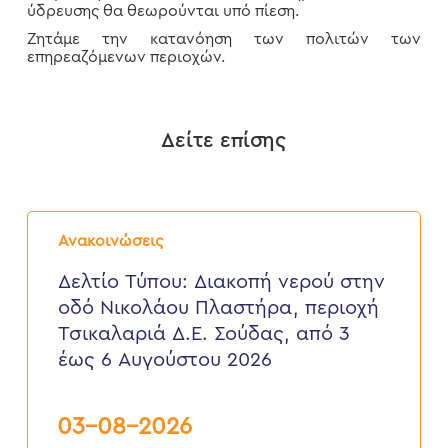
ύδρευσης θα θεωρούνται υπό πίεση.
Ζητάμε την κατανόηση των πολιτών των
επηρεαζόμενων περιοχών.
Δείτε επίσης
Δελτίο
Τύπου:
Ανακοινώσεις
Διακοπή
νερού
Δελτίο Τύπου: Διακοπή νερού στην
στην
οδό Νικολάου Πλαστήρα, περιοχή
οδό
Νικολάου
Τσικαλαριά Δ.Ε. Σούδας, από 3
Πλαστήρα,
έως 6 Αυγούστου 2026
περιοχή
Τσικαλαριά
Δ.Ε.
Σούδας,
03-08-2026
από