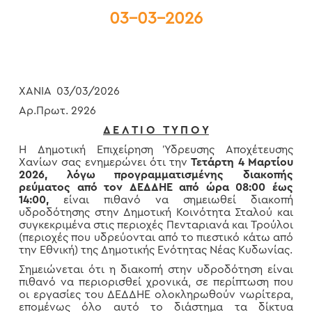
03-03-2026
ΧΑΝΙΑ 03/03/2026
Αρ.Πρωτ. 2926
Δ Ε Λ Τ Ι Ο Τ Υ Π Ο Υ
Η Δημοτική Επιχείρηση Ύδρευσης Αποχέτευσης
Χανίων σας ενημερώνει ότι την
Τ
ετάρτη 4
Μαρτίου
2026, λόγω προγραμματισμένης διακοπής
ρεύματος από τον ΔΕΔΔΗΕ από ώρα 08:00 έως
14
:
00
,
είναι πιθανό να σημειωθεί διακοπή
υδροδότησης στην Δημοτική Κοινότητα Σταλού και
συγκεκριμένα στις περιοχές Πενταριανά και Τρούλοι
(περιοχές που υδρεύονται από το πιεστικό κάτω από
την Εθνική) της Δημοτικής Ενότητας Νέας Κυδωνίας.
Σημειώνεται ότι η διακοπή στην υδροδότηση είναι
πιθανό να περιορισθεί χρονικά, σε περίπτωση που
οι εργασίες του ΔΕΔΔΗΕ ολοκληρωθούν νωρίτερα,
επομένως όλο αυτό το διάστημα τα δίκτυα