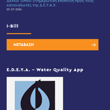
Δελτίο Τύπου: Eνημερωτική επιστολή προς τους
καταναλωτές της Δ.Ε.Υ.Α.Χ.
23-07-2026
I-Bill
ΜΕΤΑΒΑΣΗ
E.D.E.Y.A. – Water Quality App