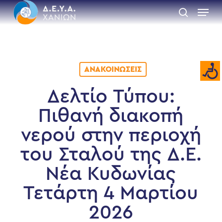
Skip
Menu
to
search
main
Close
content
Menu
ΑΝΑΚΟΙΝΏΣΕΙΣ
Δελτίο Τύπου:
Πιθανή διακοπή
νερού στην περιοχή
του Σταλού της Δ.Ε.
Νέα Κυδωνίας
Τετάρτη 4 Μαρτίου
2026