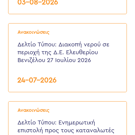
03-08-2026
από
3
έως
6
Δελτίο
Αυγούστου
Τύπου:
2026
Ανακοινώσεις
Διακοπή
νερού
Δελτίο Τύπου: Διακοπή νερού σε
σε
περιοχή της Δ.Ε. Ελευθερίου
περιοχή
της
Βενιζέλου 27 Ιουλίου 2026
Δ.Ε.
Ελευθερίου
Βενιζέλου
24-07-2026
27
Ιουλίου
2026
Δελτίο
Τύπου:
Ανακοινώσεις
Eνημερωτική
επιστολή
Δελτίο Τύπου: Eνημερωτική
προς
επιστολή προς τους καταναλωτές
τους