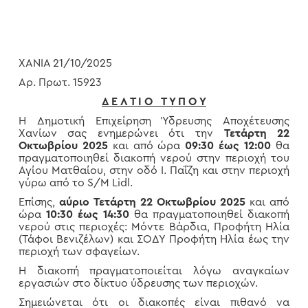
ΧΑΝΙΑ 21/10/2025
Αρ. Πρωτ. 15923
Δ Ε Λ Τ Ι Ο Τ Υ Π Ο Υ
Η Δημοτική Επιχείρηση Ύδρευσης Αποχέτευσης
Χανίων σας ενημερώνει ότι την
Τετάρτη 22
Οκτωβρίου 2025
και από ώρα
09:30 έως 12:00
θα
πραγματοποιηθεί διακοπή νερού στην περιοχή του
Αγίου Ματθαίου, στην οδό Ι. Παΐζη και στην περιοχή
γύρω από το S/M Lidl.
Επίσης,
αύριο Τετάρτη 22 Οκτωβρίου 2025
και από
ώρα
10:30 έως 14:30
θα πραγματοποιηθεί διακοπή
νερού στις περιοχές: Μόντε Βάρδια, Προφήτη Ηλία
(Τάφοι Βενιζέλων) και ΣΟΔΥ Προφήτη Ηλία έως την
περιοχή των σφαγείων.
Η διακοπή πραγματοποιείται λόγω αναγκαίων
εργασιών στο δίκτυο ύδρευσης των περιοχών.
Σημειώνεται ότι οι διακοπές είναι πιθανό να