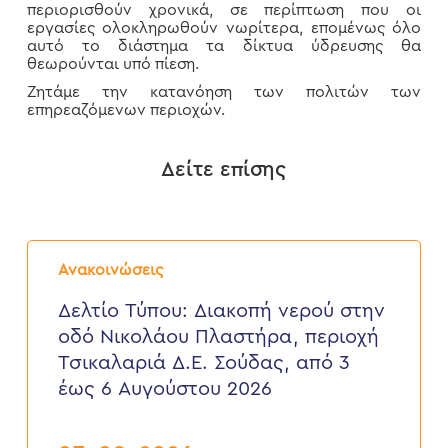
περιορισθούν χρονικά, σε περίπτωση που οι
εργασίες ολοκληρωθούν νωρίτερα, επομένως όλο
αυτό το διάστημα τα δίκτυα ύδρευσης θα
θεωρούνται υπό πίεση.
Ζητάμε την κατανόηση των πολιτών των
επηρεαζόμενων περιοχών.
Δείτε επίσης
Δελτίο
Τύπου:
Ανακοινώσεις
Διακοπή
νερού
Δελτίο Τύπου: Διακοπή νερού στην
στην
οδό Νικολάου Πλαστήρα, περιοχή
οδό
Νικολάου
Τσικαλαριά Δ.Ε. Σούδας, από 3
Πλαστήρα,
έως 6 Αυγούστου 2026
περιοχή
Τσικαλαριά
Δ.Ε.
Σούδας,