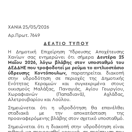
ΧΑΝΙΑ 25/05/2026
Αρ.Πρωτ. 7649
Δ Ε Λ Τ Ι Ο Τ Υ Π Ο Υ
Η Δημοτική Επιχείρηση Ύδρευσης Αποχέτευσης
Χανίων σας ενημερώνει ότι σήμερα
Δευτέρα 25
Μαΐου
2026, λόγω βλάβης στον υποσταθμό του
ΔΕΔΔΗΕ που τροφοδοτεί με ρεύμα το αντλιοστάσιο
ύδρευσης Κοντόπουλων,
παρατηρείται διακοπή
στην υδροδότηση σε περιοχές της Δημοτικής
Ενότητας Κεραμιών και συγκεκριμένα στους
οικισμούς Μαλάξας, Παναγιάς, Αγίου Γεωργίου,
Χωραφιανών (Παπαδιανά), Αχλάδας,
Αλετρουβαρίου και Λούλου.
Σημειώνεται ότι η υδροδότηση θα επανέλθει
σταδιακά με την αποκατάσταση της
προαναφερόμενης βλάβης στον σχετικό υποσταθμό.
Σημειώνεται ότι η διακοπή στην υδροδότηση είναι