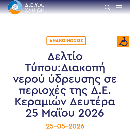
Skip
Menu
to
search
main
Close
content
Menu
ΑΝΑΚΟΙΝΏΣΕΙΣ
Δελτίο
Τύπου:Διακοπή
νερού ύδρευσης σε
περιοχές της Δ.Ε.
Κεραμιών Δευτέρα
25 Μαΐου 2026
25-05-2026