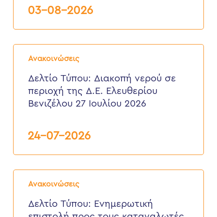
Σούδας,
03-08-2026
από
3
έως
6
Δελτίο
Αυγούστου
Τύπου:
2026
Ανακοινώσεις
Διακοπή
νερού
Δελτίο Τύπου: Διακοπή νερού σε
σε
περιοχή της Δ.Ε. Ελευθερίου
περιοχή
της
Βενιζέλου 27 Ιουλίου 2026
Δ.Ε.
Ελευθερίου
Βενιζέλου
24-07-2026
27
Ιουλίου
2026
Δελτίο
Τύπου:
Ανακοινώσεις
Eνημερωτική
επιστολή
Δελτίο Τύπου: Eνημερωτική
προς
επιστολή προς τους καταναλωτές