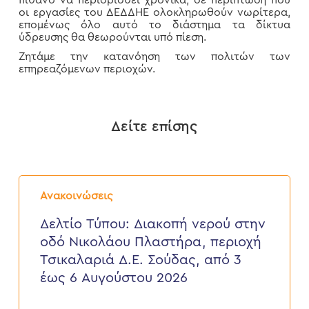
πιθανό να περιορισθεί χρονικά, σε περίπτωση που
οι εργασίες του ΔΕΔΔΗΕ ολοκληρωθούν νωρίτερα,
επομένως όλο αυτό το διάστημα τα δίκτυα
ύδρευσης θα θεωρούνται υπό πίεση.
Ζητάμε την κατανόηση των πολιτών των
επηρεαζόμενων περιοχών.
Δείτε επίσης
Δελτίο
Τύπου:
Ανακοινώσεις
Διακοπή
νερού
Δελτίο Τύπου: Διακοπή νερού στην
στην
οδό Νικολάου Πλαστήρα, περιοχή
οδό
Νικολάου
Τσικαλαριά Δ.Ε. Σούδας, από 3
Πλαστήρα,
έως 6 Αυγούστου 2026
περιοχή
Τσικαλαριά
Δ.Ε.