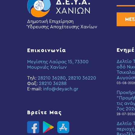
ΜΕΤ
Δημοτική Επιχείρηση
Ύδρευσης Αποχέτευσης Χανίων
Ενημ
Επικοινωνία
Δελτίο 
Μεγίστης Λαύρας 15, 73300
οδό Νικ
Μουρνιές Χανίων
Τσικαλα
Αυγούσ
Τηλ:
28210 36280
,
28210 36220
Φαξ:
28210 36288
03-08-202
E-mail:
info@deyach.gr
Προκήρ
“Προμήθ
τις ανά
7ος 202
Βρείτε Μας
28-07-2026
Δελτίο 
περιοχή
Βενιζέλ