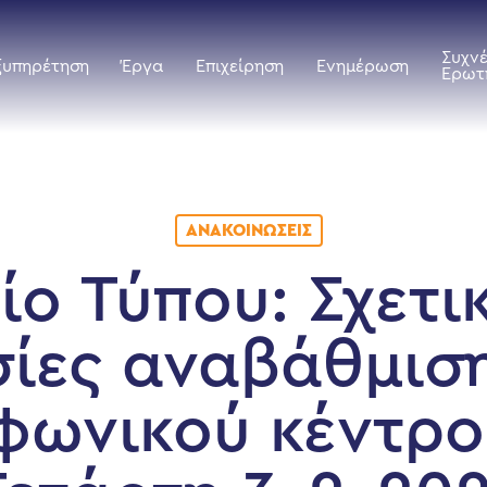
Συχν
ξυπηρέτηση
Έργα
Επιχείρηση
Ενημέρωση
Ερωτ
ΑΝΑΚΟΙΝΏΣΕΙΣ
ίο Τύπου: Σχετι
ίες αναβάθμισ
φωνικού κέντρο