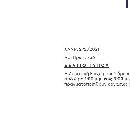
Hit enter to search or ESC to close
ΧΑΝΙΑ 2/2/2021
Αρ. Πρωτ: 736
Δ Ε Λ Τ Ι Ο Τ Υ Π Ο Υ
Η Δημοτική Επιχείρηση Ύδρευ
από ώρα
1:00 μ.μ. έως 3:00 μ.
πραγματοποιηθούν εργασίες α