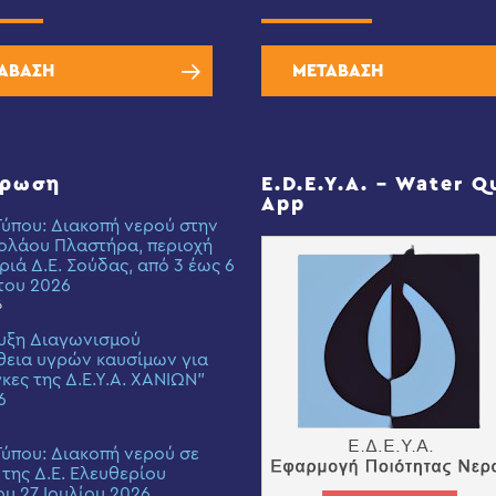
ΑΒΑΣΗ
ΜΕΤΑΒΑΣΗ
έρωση
E.D.E.Y.A. – Water Q
App
Τύπου: Διακοπή νερού στην
ολάου Πλαστήρα, περιοχή
ριά Δ.Ε. Σούδας, από 3 έως 6
του 2026
6
υξη Διαγωνισμού
εια υγρών καυσίμων για
γκες της Δ.Ε.Υ.Α. ΧΑΝΙΩΝ”
6
Τύπου: Διακοπή νερού σε
 της Δ.Ε. Ελευθερίου
ου 27 Ιουλίου 2026