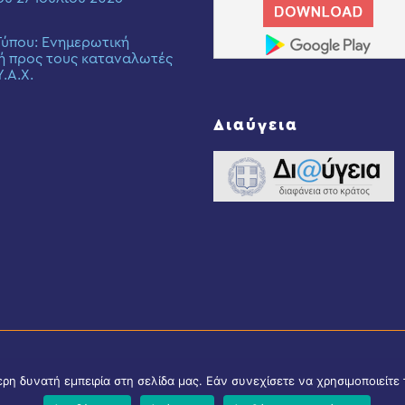
Τύπου: Eνημερωτική
ή προς τους καταναλωτές
Υ.Α.Χ.
Διαύγεια
η δυνατή εμπειρία στη σελίδα μας. Εάν συνεχίσετε να χρησιμοποιείτε 
© Copyright 2021 - All Rights Reserved. D & D by
ArTECH