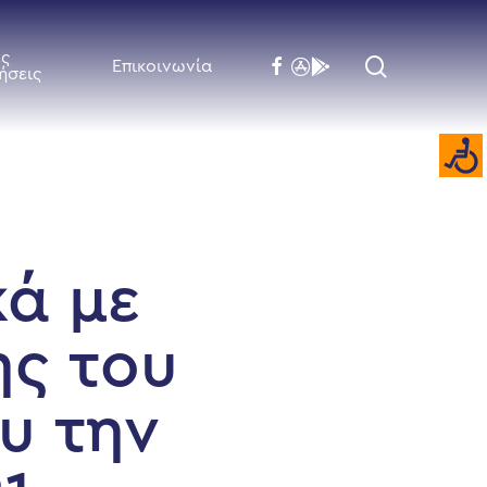
ές
search
facebook
flickr
behance
Επικοινωνία
ήσεις
κά με
ης του
υ την