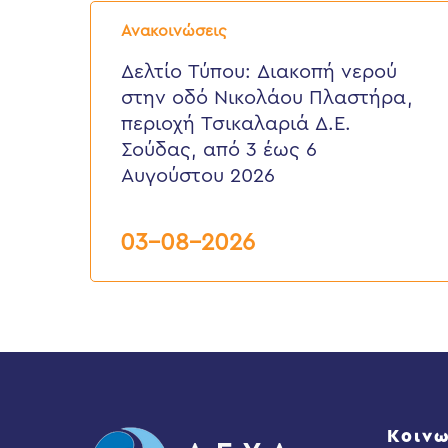
Δελτίο
Τύπου:
Ανακοινώσεις
Διακοπή
νερού
Δελτίο Τύπου: Διακοπή νερού
στην
στην οδό Νικολάου Πλαστήρα,
οδό
Νικολάου
περιοχή Τσικαλαριά Δ.Ε.
Πλαστήρα,
Σούδας, από 3 έως 6
περιοχή
Τσικαλαριά
Αυγούστου 2026
Δ.Ε.
Σούδας,
από
03-08-2026
3
έως
6
Αυγούστου
2026
Κοινω