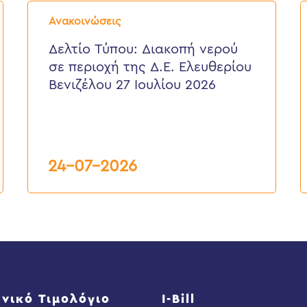
Δελτίο
Δ
Τύπου:
Τ
Ανακοινώσεις
Διακοπή
E
νερού
ε
Δελτίο Τύπου: Διακοπή νερού
σε
π
σε περιοχή της Δ.Ε. Ελευθερίου
περιοχή
τ
της
κ
Βενιζέλου 27 Ιουλίου 2026
Δ.Ε.
τ
Ελευθερίου
Δ
Βενιζέλου
27
Ιουλίου
2026
24-07-2026
νικό Τιμολόγιο
I-Bill