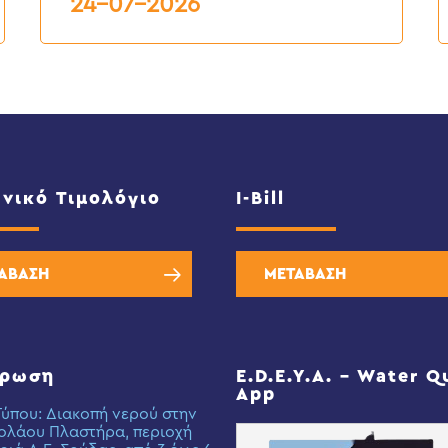
24-07-2026
νικό Τιμολόγιο
I-Bill
ΑΒΑΣΗ
ΜΕΤΑΒΑΣΗ
έρωση
E.D.E.Y.A. – Water Q
App
Τύπου: Διακοπή νερού στην
ολάου Πλαστήρα, περιοχή