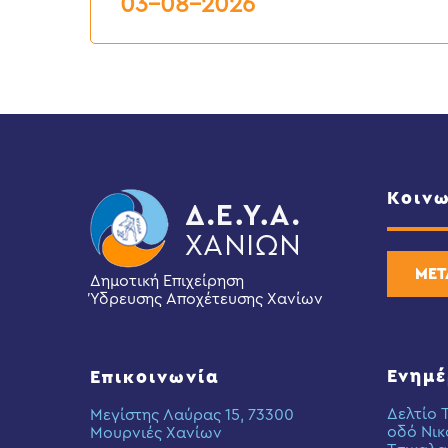
03-08-2026
3
έως
6
Αυγούστου
2026
Κοινω
ΜΕΤ
Δημοτική Επιχείρηση
Ύδρευσης Αποχέτευσης Χανίων
Ενημ
Επικοινωνία
Δελτίο 
Μεγίστης Λαύρας 15, 73300
οδό Νικ
Μουρνιές Χανίων