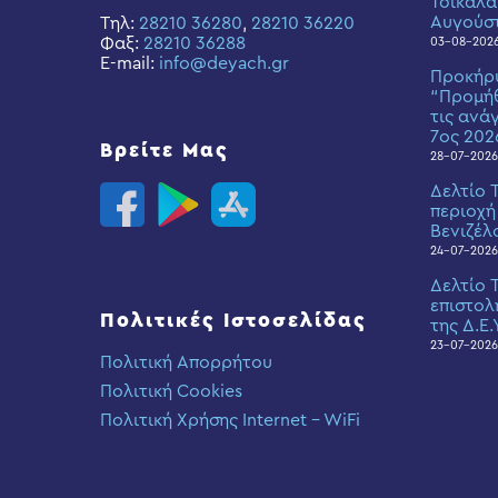
Τσικαλα
Αυγούσ
Τηλ:
28210 36280
,
28210 36220
Φαξ:
28210 36288
03-08-202
E-mail:
info@deyach.gr
Προκήρ
“Προμήθ
τις ανά
7ος 202
Βρείτε Μας
28-07-2026
Δελτίο 
περιοχή
Βενιζέλ
24-07-2026
Δελτίο 
επιστολ
Πολιτικές Ιστοσελίδας
της Δ.Ε.
23-07-2026
Πολιτική Απορρήτου
Πολιτική Cookies
Πολιτική Χρήσης Internet – WiFi