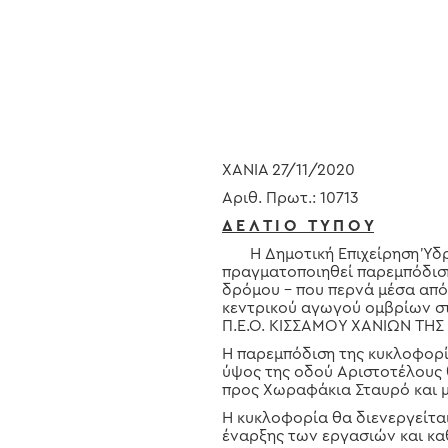
Hit enter to search or ESC to close
ΧΑΝΙΑ 27/11/2020
Αριθ. Πρωτ.: 10713
Δ Ε Λ Τ Ι Ο Τ Υ Π Ο Υ
Η Δημοτική Επιχείρηση Ύδρευ
πραγματοποιηθεί παρεμπόδιση
δρόμου – που περνά μέσα από
κεντρικού αγωγού ομβρίων σ
Π.Ε.Ο. ΚΙΣΣΑΜΟΥ ΧΑΝΙΩΝ ΤΗΣ 
Η παρεμπόδιση της κυκλοφορί
ύψος της οδού Αριστοτέλους 
προς Χωραφάκια Σταυρό και μ
Η κυκλοφορία θα διενεργείτα
έναρξης των εργασιών και κα