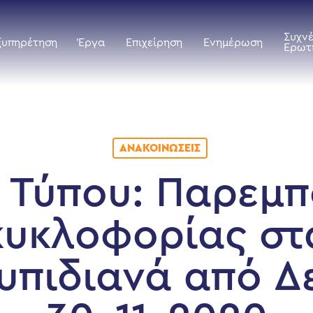
Συχν
ξυπηρέτηση
Έργα
Επιχείρηση
Ενημέρωση
Ερωτ
ΑΝΑΚΟΙΝΏΣΕΙΣ
ο Τύπου: Παρεμπ
κυκλοφορίας στ
υπιδιανά από Δ