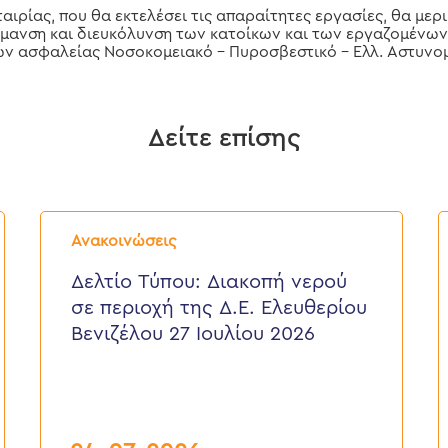
αιρίας, που θα εκτελέσει τις απαραίτητες εργασίες, θα μερ
μανση και διευκόλυνση των κατοίκων και των εργαζομένων
ν ασφαλείας Νοσοκομειακό – Πυροσβεστικό – Ελλ. Αστυνομ
Δείτε επίσης
Δελτίο
Δ
Τύπου:
Τ
Ανακοινώσεις
Διακοπή
E
νερού
ε
Δελτίο Τύπου: Διακοπή νερού
σε
π
σε περιοχή της Δ.Ε. Ελευθερίου
περιοχή
τ
της
κ
Βενιζέλου 27 Ιουλίου 2026
Δ.Ε.
τ
Ελευθερίου
Δ
Βενιζέλου
27
Ιουλίου
2026