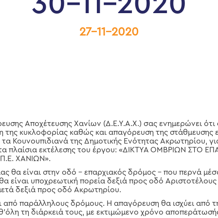
30-11-2020
27-11-2020
σης Αποχέτευσης Χανίων (Δ.Ε.Υ.Α.Χ.) σας ενημερώνει ότι
 της κυκλοφορίας καθώς και απαγόρευση της στάθμευσης ε
 τα Κουνουπιδιανά της Δημοτικής Ενότητας Ακρωτηρίου, γι
τα πλαίσια εκτέλεσης του έργου: «ΔΙΚΤΥΑ ΟΜΒΡΙΩΝ ΣΤΟ ΕΠ
Π.Ε. ΧΑΝΙΩΝ».
ας θα είναι στην οδό – επαρχιακός δρόμος – που περνά μέσ
θα είναι υποχρεωτική πορεία δεξιά προς οδό Αριστοτέλους
ετά δεξιά προς οδό Ακρωτηρίου.
ι από παράλληλους δρόμους. Η απαγόρευση θα ισχύει από τ
θ’όλη τη διάρκειά τους, με εκτιμώμενο χρόνο αποπεράτωσής