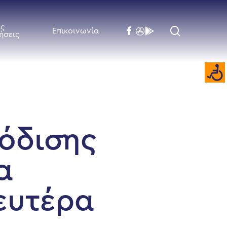
ές
search
facebook
flickr
behance
Επικοινωνία
ήσεις
όδισης
α
ευτέρα