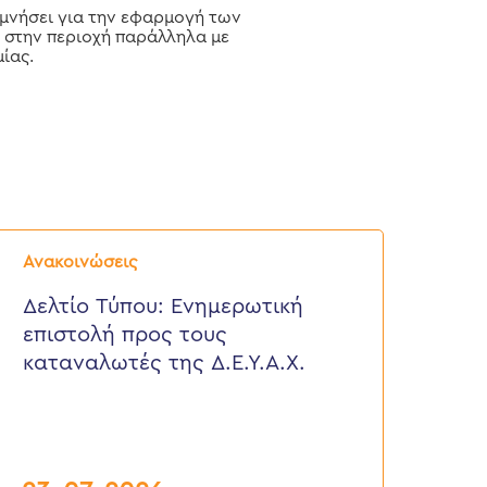
ιμνήσει για την εφαρμογή των
 στην περιοχή παράλληλα με
ίας.
ελτίο
ύπου:
Ανακοινώσεις
νημερωτική
πιστολή
Δελτίο Τύπου: Eνημερωτική
ρος
επιστολή προς τους
ους
αταναλωτές
καταναλωτές της Δ.Ε.Υ.Α.Χ.
ης
.Ε.Υ.Α.Χ.