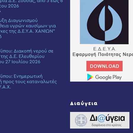
ριά Δ.Ε. Σούδας, από 3 έως 6
του 2026
6
υξη Διαγωνισμού
εια υγρών καυσίμων για
γκες της Δ.Ε.Υ.Α. ΧΑΝΙΩΝ”
6
Τύπου: Διακοπή νερού σε
 της Δ.Ε. Ελευθερίου
ου 27 Ιουλίου 2026
Τύπου: Eνημερωτική
ή προς τους καταναλωτές
Υ.Α.Χ.
Διαύγεια