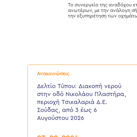
Το συνεργείο της αναδόχου ετ
ανωτέρων, με την ανάλογη σή
την εξυπηρέτηση των οχημάτω
Δελτίο
Τύπου:
Ανακοινώσεις
Διακοπή
νερού
Δελτίο Τύπου: Διακοπή νερού
στην
στην οδό Νικολάου Πλαστήρα,
οδό
Νικολάου
περιοχή Τσικαλαριά Δ.Ε.
Πλαστήρα,
Σούδας, από 3 έως 6
περιοχή
Τσικαλαριά
Αυγούστου 2026
Δ.Ε.
Σούδας,
από